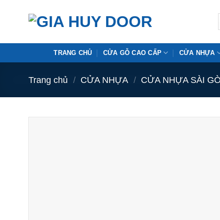
Skip
to
content
TRANG CHỦ
CỬA GỖ CAO CẤP
CỬA NHỰA
Trang chủ
/
CỬA NHỰA
/
CỬA NHỰA SÀI G