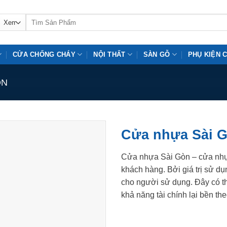
Tìm
kiếm:
CỬA CHỐNG CHÁY
NỘI THẤT
SÀN GỖ
PHỤ KIỆN 
ÒN
Cửa nhựa Sài G
Cửa nhựa Sài Gòn – cửa nhự
khách hàng. Bởi giá trị sử d
cho người sử dụng. Đây có thể
khả năng tài chính lại bền the