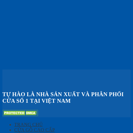
TỰ HÀO LÀ NHÀ SẢN XUẤT VÀ PHÂN PHỐI
CỬA SỐ 1 TẠI VIỆT NAM
TRANG CHỦ
CỬA GỖ CAO CẤP