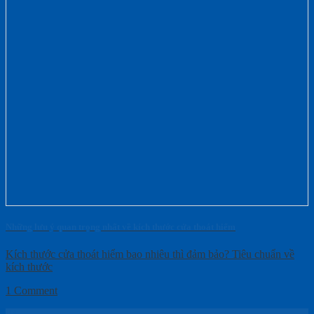
Những lưu ý quan trọng nhất về kích thước cửa thoát hiểm
Kích thước cửa thoát hiểm bao nhiêu thì đảm bảo? Tiêu chuẩn về
kích thước
1 Comment