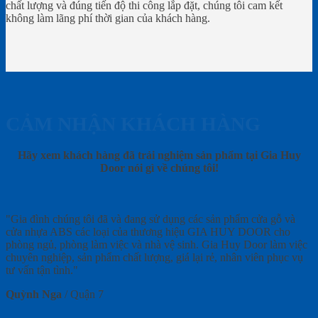
chất lượng và đúng tiến độ thi công lắp đặt, chúng tôi cam kết
không làm lãng phí thời gian của khách hàng.
CẢM NHẬN KHÁCH HÀNG
Hãy xem khách hàng đã trải nghiệm sản phẩm tại Gia Huy
Door nói gì về chúng tôi!
"Gia đình chúng tôi đã và đang sử dụng các sản phẩm cửa gỗ và
cửa nhựa ABS các loại của thương hiệu GIA HUY DOOR cho
phòng ngủ, phòng làm việc và nhà vệ sinh. Gia Huy Door làm việc
chuyên nghiệp, sản phẩm chất lượng, giá lại rẻ, nhân viên phục vụ
tư vấn tận tình."
Quỳnh Nga
/
Quận 7