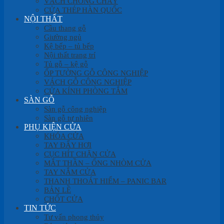
VÁCH CHỐNG CHÁY
CỬA THÉP HÀN QUỐC
NỘI THẤT
Cầu thang gỗ
Giường ngủ
Kệ bếp – tủ bếp
Nội thất trang trí
Tủ gỗ – kệ gỗ
ỐP TƯỜNG GỖ CÔNG NGHIỆP
VÁCH GỖ CÔNG NGHIỆP
CỬA KÍNH PHÒNG TẮM
SÀN GỖ
Sàn gỗ công nghiệp
Sàn gỗ tự nhiên
PHỤ KIỆN CỬA
KHÓA CỬA
TAY ĐẨY HƠI
CỤC HÍT CHẶN CỬA
MẮT THẦN – ỐNG NHÒM CỬA
TAY NẮM CỬA
THANH THOÁT HIỂM – PANIC BAR
BẢN LỀ
CHỐT CỬA
TIN TỨC
Tư vấn phong thủy