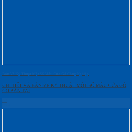
Bản Vẽ Kỹ Thuật Một Số Mẫu Cửa Gỗ Công Nghiệp
CHI TIẾT VÀ BẢN VẼ KỸ THUẬT MỘT SỐ MẪU CỬA GỖ
CƠ BẢN TẠI
02
Th5