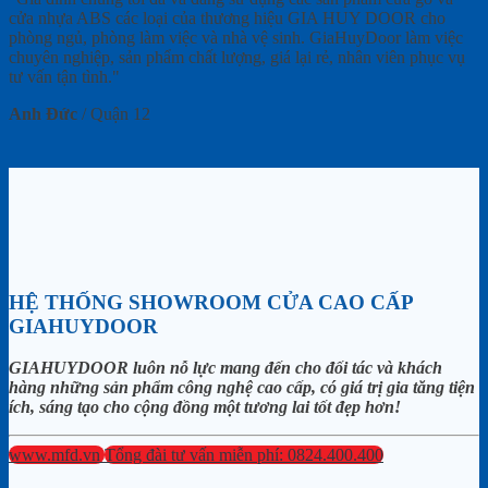
cửa nhựa ABS các loại của thương hiệu GIA HUY DOOR cho
phòng ngủ, phòng làm việc và nhà vệ sinh. GiaHuyDoor làm việc
chuyên nghiệp, sản phẩm chất lượng, giá lại rẻ, nhân viên phục vụ
tư vấn tận tình."
Anh Đức
/
Quận 12
HỆ THỐNG SHOWROOM CỬA CAO CẤP
GIAHUYDOOR
GIAHUYDOOR luôn nỗ lực mang đến cho đối tác và khách
hàng những sản phẩm công nghệ cao cấp, có giá trị gia tăng tiện
ích, sáng tạo cho cộng đồng một tương lai tốt đẹp hơn!
www.mfd.vn
Tổng đài tư vấn miễn phí: 0824.400.400