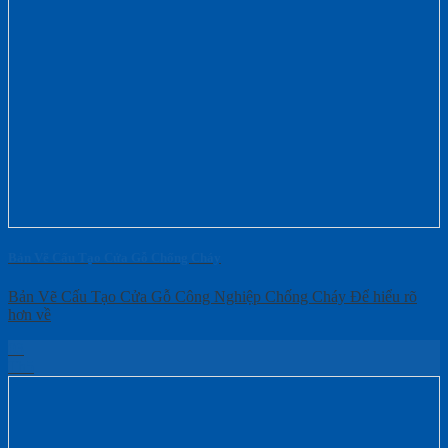
Bản Vẽ Cấu Tạo Cửa Gỗ Chống Cháy
Bản Vẽ Cấu Tạo Cửa Gỗ Công Nghiệp Chống Cháy Để hiểu rõ
hơn về
03
Th5