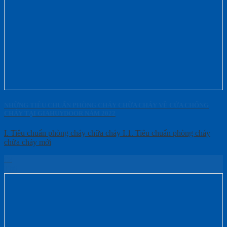
NHỮNG TIÊU CHUẨN PHÒNG CHÁY CHỮA CHÁY VỀ CỬA CHỐNG
CHÁY TẠI GIAHUYDOOR NĂM 2022
I. Tiêu chuẩn phòng cháy chữa cháy I.1. Tiêu chuẩn phòng cháy
chữa cháy mới
08
Th6