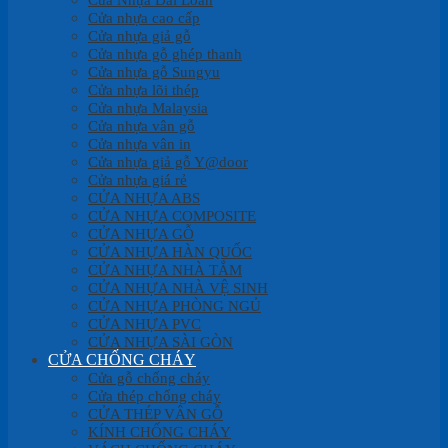
Cửa nhựa cao cấp
Cửa nhựa giả gỗ
Cửa nhựa gỗ ghép thanh
Cửa nhựa gỗ Sungyu
Cửa nhựa lõi thép
Cửa nhựa Malaysia
Cửa nhựa vân gỗ
Cửa nhựa vân in
Cửa nhựa giả gỗ Y@door
Cửa nhựa giá rẻ
CỬA NHỰA ABS
CỬA NHỰA COMPOSITE
CỬA NHỰA GỖ
CỬA NHỰA HÀN QUỐC
CỬA NHỰA NHÀ TẮM
CỬA NHỰA NHÀ VỆ SINH
CỬA NHỰA PHÒNG NGỦ
CỬA NHỰA PVC
CỬA NHỰA SÀI GÒN
CỬA CHỐNG CHÁY
Cửa gỗ chống cháy
Cửa thép chống cháy
CỬA THÉP VÂN GỖ
KÍNH CHỐNG CHÁY