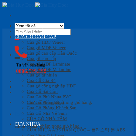
Skip
to
content
Tìm
TRANG CHỦ
kiếm:
CỬA GỖ CAO CẤP
Cửa gỗ HDF Veneer
Cửa gỗ MDF Veneer
Cửa gỗ cao cấp Hàn Quốc
Cửa gỗ cao cấp
Cửa gỗ MDF Laminate
Tư vấn bán hàng
Cửa gỗ MDF Melamine
0886.500.500
Cửa gỗ tự nhiên
Cửa Gỗ Giá Rẻ
Cửa gỗ công nghiệp HDF
Cửa Gỗ Sài Gòn
Cửa Gỗ Phủ Nhựa PVC
Cửa Gỗ Phòng Ngủ
Chưa có sản phẩm trong giỏ hàng.
Cửa Gỗ Phòng Khách Sạn
Cửa Gỗ Nhà Vệ Sinh
Giỏ hàng
CỬA GỖ NHÀ TẮM
CỬA NHỰA
Chưa có sản phẩm trong giỏ hàng.
CỬA NHỰA ABS HÀN QUỐC – 플라스틱 문 ABS
Cửa Nhựa Đài Loan