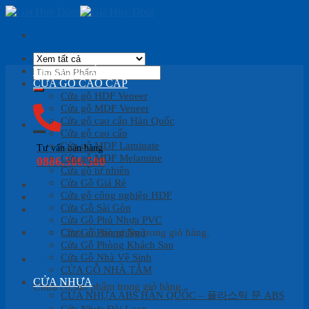
Skip
to
content
Tìm
TRANG CHỦ
kiếm:
CỬA GỖ CAO CẤP
Cửa gỗ HDF Veneer
Cửa gỗ MDF Veneer
Cửa gỗ cao cấp Hàn Quốc
Cửa gỗ cao cấp
Cửa gỗ MDF Laminate
Tư vấn bán hàng
Cửa gỗ MDF Melamine
0886.500.500
Cửa gỗ tự nhiên
Cửa Gỗ Giá Rẻ
Cửa gỗ công nghiệp HDF
Cửa Gỗ Sài Gòn
Cửa Gỗ Phủ Nhựa PVC
Cửa Gỗ Phòng Ngủ
Chưa có sản phẩm trong giỏ hàng.
Cửa Gỗ Phòng Khách Sạn
Cửa Gỗ Nhà Vệ Sinh
Giỏ hàng
CỬA GỖ NHÀ TẮM
CỬA NHỰA
Chưa có sản phẩm trong giỏ hàng.
CỬA NHỰA ABS HÀN QUỐC – 플라스틱 문 ABS
Cửa Nhựa Đài Loan