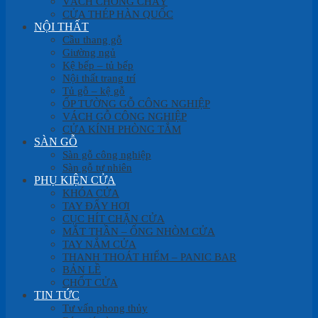
VÁCH CHỐNG CHÁY
CỬA THÉP HÀN QUỐC
NỘI THẤT
Cầu thang gỗ
Giường ngủ
Kệ bếp – tủ bếp
Nội thất trang trí
Tủ gỗ – kệ gỗ
ỐP TƯỜNG GỖ CÔNG NGHIỆP
VÁCH GỖ CÔNG NGHIỆP
CỬA KÍNH PHÒNG TẮM
SÀN GỖ
Sàn gỗ công nghiệp
Sàn gỗ tự nhiên
PHỤ KIỆN CỬA
KHÓA CỬA
TAY ĐẨY HƠI
CỤC HÍT CHẶN CỬA
MẮT THẦN – ỐNG NHÒM CỬA
TAY NẮM CỬA
THANH THOÁT HIỂM – PANIC BAR
BẢN LỀ
CHỐT CỬA
TIN TỨC
Tư vấn phong thủy