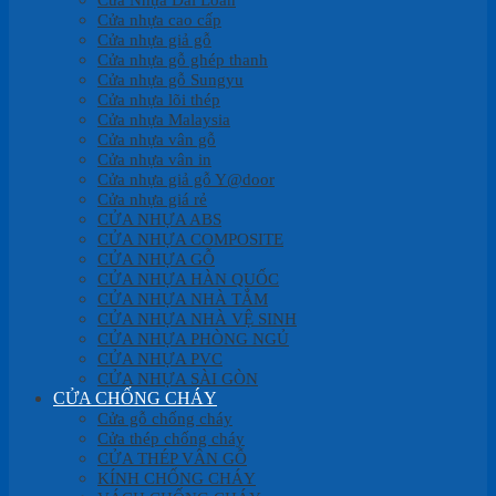
Cửa nhựa cao cấp
Cửa nhựa giả gỗ
Cửa nhựa gỗ ghép thanh
Cửa nhựa gỗ Sungyu
Cửa nhựa lõi thép
Cửa nhựa Malaysia
Cửa nhựa vân gỗ
Cửa nhựa vân in
Cửa nhựa giả gỗ Y@door
Cửa nhựa giá rẻ
CỬA NHỰA ABS
CỬA NHỰA COMPOSITE
CỬA NHỰA GỖ
CỬA NHỰA HÀN QUỐC
CỬA NHỰA NHÀ TẮM
CỬA NHỰA NHÀ VỆ SINH
CỬA NHỰA PHÒNG NGỦ
CỬA NHỰA PVC
CỬA NHỰA SÀI GÒN
CỬA CHỐNG CHÁY
Cửa gỗ chống cháy
Cửa thép chống cháy
CỬA THÉP VÂN GỖ
KÍNH CHỐNG CHÁY