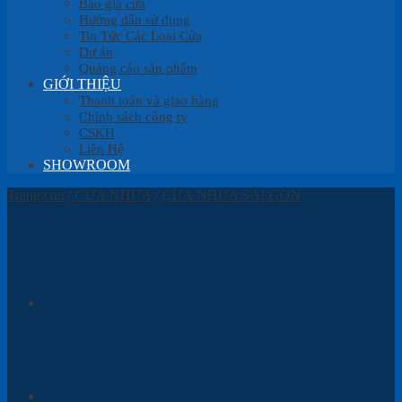
Báo giá cửa
Hướng dẫn sử dụng
Tin Tức Các Loại Cửa
Dự án
Quảng cáo sản phẩm
GIỚI THIỆU
Thanh toán và giao hàng
Chính sách công ty
CSKH
Liên Hệ
SHOWROOM
Trang chủ
/
CỬA NHỰA
/
CỬA NHỰA SÀI GÒN