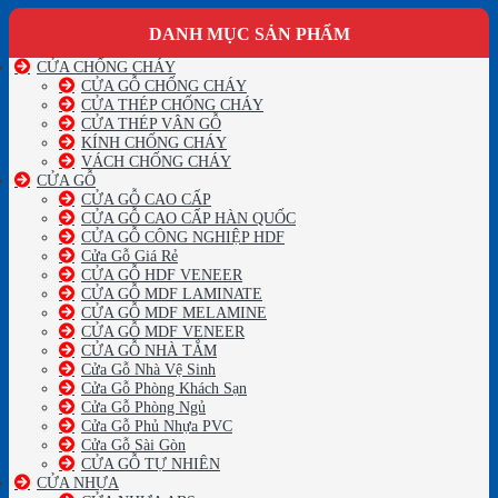
DANH MỤC SẢN PHẨM
CỬA CHỐNG CHÁY
CỬA GỖ CHỐNG CHÁY
CỬA THÉP CHỐNG CHÁY
CỬA THÉP VÂN GỖ
KÍNH CHỐNG CHÁY
VÁCH CHỐNG CHÁY
CỬA GỖ
CỬA GỖ CAO CẤP
CỬA GỖ CAO CẤP HÀN QUỐC
CỬA GỖ CÔNG NGHIỆP HDF
Cửa Gỗ Giá Rẻ
CỬA GỖ HDF VENEER
CỬA GỖ MDF LAMINATE
CỬA GỖ MDF MELAMINE
CỬA GỖ MDF VENEER
CỬA GỖ NHÀ TẮM
Cửa Gỗ Nhà Vệ Sinh
Cửa Gỗ Phòng Khách Sạn
Cửa Gỗ Phòng Ngủ
Cửa Gỗ Phủ Nhựa PVC
Cửa Gỗ Sài Gòn
CỬA GỖ TỰ NHIÊN
CỬA NHỰA