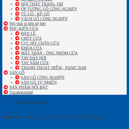
NỘI THẤT TRANG TRÍ
ỐP TƯỜNG GỖ CÔNG NGHIỆP
TỦ GỖ - KỆ GỖ
VÁCH GỖ CÔNG NGHIỆP
Nội thất tủ bếp kệ bếp
PHỤ KIỆN CỬA
BẢN LỀ
CHỐT CỬA
CỤC HÍT CHẶN CỬA
KHÓA CỬA
MẮT THẦN - ỐNG NHÒM CỬA
TAY ĐẨY HƠI
TAY NẮM CỬA
THANH THOÁT HIỂM - PANIC BAR
SÀN GỖ
SÀN GỖ CÔNG NGHIỆP
SÀN GỖ TỰ NHIÊN
SẢN PHẨM NỔI BẬT
Uncategorized
Thông tin bổ sung
Màu sắc
Luxury, SYA, SYB, sơn PU, phủ vân, phủ da