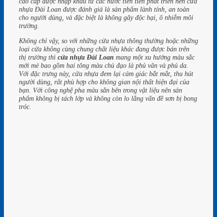
cao cấp được nhập khẩu từ các nước tiên tiến phát triển nên cửa
nhựa Đài Loan được đánh giá là sản phẩm lành tính, an toàn
cho người dùng, và đặc biệt là không gây độc hại, ô nhiễm môi
trường.
Không chỉ vậy, so với những cửa nhựa thông thường hoặc những
loại cửa không cùng chung chất liệu khác đang được bán trên
thị trường thì
cửa nhựa Đài Loan
mang một xu hướng màu sắc
mới mẻ bao gồm hai tông màu chủ đạo là phủ vân và phủ da.
Với đặc trưng này, cửa nhựa đem lại cảm giác bắt mắt, thu hút
người dùng, rất phù hợp cho không gian nội thất hiện đại của
bạn. Với công nghệ pha màu sẳn bên trong vật liệu nên sản
phẩm không bị tách lớp và không còn lo lắng vấn đề sơn bị bong
tróc.