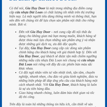
Có thể nói,
Gia Huy Door
là một trong những địa điểm cung
cấp
cửa nhựa Đài Loan
có chất lượng tốt nhất trên thị trường
hiện nay. Là một người tiêu dùng thông minh và thông thái, bạn
nên đến với chúng tôi để lựa chọn sản phẩm nội thất cho riêng
mình. Bởi vì:
Đến với
Gia Huy Door
– nơi cung cấp đồ nội thất đa
dạng cho không gian mà bạn mong muốn, khách hàng sẽ
được thỏa mái lựa chọn những sản phẩm ưng ý và nhận
được những gói dịch vụ, ưu đãi độc quyền.
Tại đây,
Gia Huy Door
cung cấp các dòng sản phẩm
chính hãng cho khách hàng với giá thành hợp lý. Đến với
Gia Huy Door
, quý khách sẽ được tận mắt chiêm ngưỡng
những mẫu cửa nhựa Đài Loan nói chung và
cửa nhựa
Đài Loan
nói riêng với đầy đủ các phiên bản màu sắc
khác nhau.
Có đội ngũ nhân viên tư vấn nhiệt tình, tận tâm, chuyên
nghiệp, nhanh nhẹn, chu đáo và giàu kinh nghiệm, đưa ra
những biện pháp để đáp ứng yêu cầu của khách hàng một
cách nhanh nhất. Với
Gia Huy Door
, khách hàng là luôn
là sự ưu tiên hàng đầu.
Giao hàng nhanh chóng, luôn đảm bảo thời gian và tốc
độ thi công.
Trên đây là toàn bộ những thông tin hữu ích, cần thiết về sản