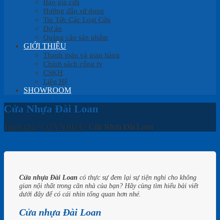
Báo giá cửa
Hướng dẫn sử dụng
Tin Tức Các Loại Cửa
Dự án
Quảng cáo sản phẩm
GIỚI THIỆU
Thanh toán và giao hàng
Chính sách công ty
CSKH
Liên Hệ
SHOWROOM
Cửa Nhựa Đài Loan
Trang chủ
/
CỬA NHỰA
/
Cửa Nhựa Đài Loan
Cửa nhựa Đài Loan
có thực sự đem lại sự tiện nghi cho không
gian nội thất trong căn nhà của bạn? Hãy cùng tìm hiểu bài viết
dưới đây để có cái nhìn tổng quan hơn nhé.
Cửa nhựa Đài Loan