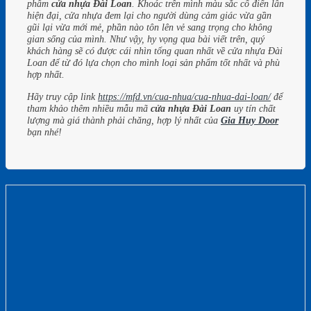
phẩm
cửa nhựa Đài Loan
.
Khoác trên mình màu sắc cổ điển lẫn
hiện đại, cửa nhựa đem lại cho người dùng cảm giác vừa gần
gũi lại vừa mới mẻ, phần nào tôn lên vẻ sang trọng cho không
gian sống của mình. Như vậy, hy vọng qua bài viết trên, quý
khách hàng sẽ có được cái nhìn tổng quan nhất về cửa nhựa Đài
Loan để từ đó lựa chọn cho mình loại sản phẩm tốt nhất và phù
hợp nhất.
Hãy truy cập link
https://mfd.vn/cua-nhua/cua-nhua-dai-loan/
để
tham khảo thêm nhiều mẫu mã
cửa nhựa Đài Loan
uy tín chất
lượng mà giá thành phải chăng, hợp lý nhất của
Gia Huy Door
bạn nhé!