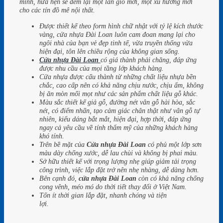
mình, hứa hẹn sẽ đem lại một làn gió mới, một xu hướng mới
cho các tín đồ mê nội thất.
Được thiết kế theo form hình chữ nhật với tỷ lệ kích thước
vàng, cửa nhựa Đài Loan luôn cam đoan mang lại cho
ngôi nhà của bạn vẻ đẹp tinh tế, vừa truyền thống vừa
hiện đại, tôn lên chiều rộng của không gian sống.
Cửa nhựa Đài Loan
có giá thành phải chăng, đáp ứng
được nhu cầu của mọi tầng lớp khách hàng.
Cửa nhựa được cấu thành từ những chất liệu nhựa bền
chắc, cao cấp nên có khả năng chịu nước, chịu ẩm, không
bị ăn mòn mối mọt như các sản phẩm chất liệu gỗ khác.
Màu sắc thiết kế giả gỗ, đường nét vân gỗ hài hòa, sắc
nét, có điểm nhấn, tạo cảm giác chân thật như vân gỗ tự
nhiên, kiểu dáng bắt mắt, hiện đại, hợp thời, đáp ứng
ngay cả yêu cầu về tính thẩm mỹ của những khách hàng
khó tính.
Trên bề mặt của
Cửa nhựa Đài Loan
có phủ một
lớp sơn
màu dày chống xước, dễ lau chùi và không bị phai màu.
Sở hữu thiết kế với trọng lượng nhẹ giúp giảm tải trọng
công trình, việc lắp đặt trở nên nhẹ nhàng, dễ dàng hơn.
Bên cạnh đó,
cửa nhựa Đài Loan
còn có khả năng chống
cong vênh, méo mó do thời tiết thay đổi ở Việt Nam.
Tốn ít thời gian lắp đặt, nhanh chóng và tiện
lợi.