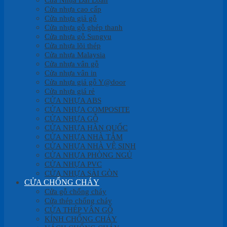
Cửa nhựa cao cấp
Cửa nhựa giả gỗ
Cửa nhựa gỗ ghép thanh
Cửa nhựa gỗ Sungyu
Cửa nhựa lõi thép
Cửa nhựa Malaysia
Cửa nhựa vân gỗ
Cửa nhựa vân in
Cửa nhựa giả gỗ Y@door
Cửa nhựa giá rẻ
CỬA NHỰA ABS
CỬA NHỰA COMPOSITE
CỬA NHỰA GỖ
CỬA NHỰA HÀN QUỐC
CỬA NHỰA NHÀ TẮM
CỬA NHỰA NHÀ VỆ SINH
CỬA NHỰA PHÒNG NGỦ
CỬA NHỰA PVC
CỬA NHỰA SÀI GÒN
CỬA CHỐNG CHÁY
Cửa gỗ chống cháy
Cửa thép chống cháy
CỬA THÉP VÂN GỖ
KÍNH CHỐNG CHÁY