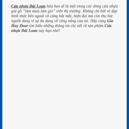
Cửa nhựa Đài Loan
hứa hẹn sẽ là một trong các dòng cửa nhựa
giả gỗ “làm mưa làm gió” trên thị trường. Không chỉ bởi vẻ đẹp
hình thức bên ngoài vô cùng bắt mắt, hiện đại mà còn thu hút
người dùng vì sự đa dạng về công năng của nó. Hãy cùng
Gia
Huy Door
tìm hiểu những thông tin chi tiết về sản phẩm
Cửa
nhựa Đài Loan
này bạn nhé!