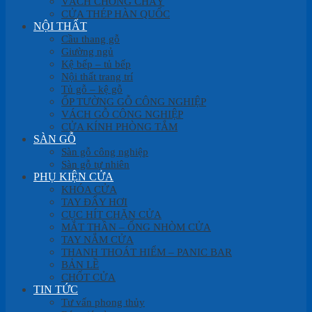
VÁCH CHỐNG CHÁY
CỬA THÉP HÀN QUỐC
NỘI THẤT
Cầu thang gỗ
Giường ngủ
Kệ bếp – tủ bếp
Nội thất trang trí
Tủ gỗ – kệ gỗ
ỐP TƯỜNG GỖ CÔNG NGHIỆP
VÁCH GỖ CÔNG NGHIỆP
CỬA KÍNH PHÒNG TẮM
SÀN GỖ
Sàn gỗ công nghiệp
Sàn gỗ tự nhiên
PHỤ KIỆN CỬA
KHÓA CỬA
TAY ĐẨY HƠI
CỤC HÍT CHẶN CỬA
MẮT THẦN – ỐNG NHÒM CỬA
TAY NẮM CỬA
THANH THOÁT HIỂM – PANIC BAR
BẢN LỀ
CHỐT CỬA
TIN TỨC
Tư vấn phong thủy