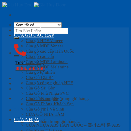
Skip
to
content
Tìm
TRANG CHỦ
kiếm:
CỬA GỖ CAO CẤP
Cửa gỗ HDF Veneer
Cửa gỗ MDF Veneer
Cửa gỗ cao cấp Hàn Quốc
Cửa gỗ cao cấp
Cửa gỗ MDF Laminate
Tư vấn bán hàng
Cửa gỗ MDF Melamine
0886.500.500
Cửa gỗ tự nhiên
Cửa Gỗ Giá Rẻ
Cửa gỗ công nghiệp HDF
Cửa Gỗ Sài Gòn
Cửa Gỗ Phủ Nhựa PVC
Cửa Gỗ Phòng Ngủ
Chưa có sản phẩm trong giỏ hàng.
Cửa Gỗ Phòng Khách Sạn
Cửa Gỗ Nhà Vệ Sinh
Giỏ hàng
CỬA GỖ NHÀ TẮM
CỬA NHỰA
Chưa có sản phẩm trong giỏ hàng.
CỬA NHỰA ABS HÀN QUỐC – 플라스틱 문 ABS
Cửa Nhựa Đài Loan