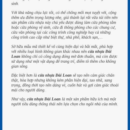
sinh.
Với khả năng chịu lực tốt, có thể chống mối mọt tuyệt vời, cộng
thêm ưu điểm trọng lượng nhẹ, giá thành lại rất vừa túi tiền nên
sản phẩm cửa nhựa này chủ yếu được dùng làm cửa phòng tắm
hoặc cửa phòng vệ sinh, cửa đi thông phòng cho các chung cư,
cửa văn phòng tại các công trình công nghiệp hay cả những
công trình cao cấp như biệt thự, nhà phố, khách sạn,…
Sở hữu mẫu mã thiết kế vô cùng hiện đại và bắt mắt, phù hợp
với nhiều loại hình không gian khác nhau nên
cửa nhựa Đài
Loan
không chỉ có công dụng đóng mở đơn thuần, mà còn được
sử dụng như một vật dụng để trang trí, điểm tô thêm cho không
gian sống.
Đặc biệt hơn là
cửa nhựa Đài Loan
sẽ tạo nên cảm giác chân
thật, hòa hợp nhưng không kém phần hiện đại, tao nhã, sang
trọng, đồng thời tạo nên dáng vẻ, cuốn hút và gợi cảm giác thoải
mái cho người dùng.
Như vậy,
cửa nhựa Đài Loan
là một sản phẩm hữu ích mà một
người tiêu dùng thông thái nên lựa chọn cho ngôi nhà của mình.