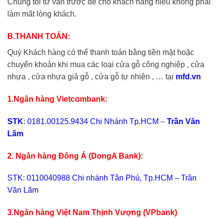
Chúng tôi tư vấn trước để cho khách hàng hiểu không phải
làm mất lòng khách.
B.THANH TOÁN:
Quý Khách hàng có thể thanh toán bằng tiền mặt hoặc
chuyển khoản khi mua các loại cửa gỗ công nghiệp , cửa
nhựa , cửa nhựa giả gỗ , cửa gỗ tự nhiên , … tại
mfd.vn
1.Ngân hàng Vietcombank:
STK
: 0181.00125.9434
Chi Nhánh Tp.HCM
–
Trần Văn
Lãm
2. Ngân hàng Đông Á (DongA Bank):
STK: 0110040988 Chi nhánh Tân Phú, Tp.HCM – Trần
Văn Lãm
3.Ngân hàng Việt Nam Thịnh Vượng (VPbank)