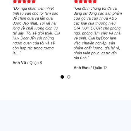
và
"Đội ngũ nhân viên nhiệt
"Gia đình chúng tôi đã và
 phẩm
tình tư vấn cho tôi làm sao
đang sử dụng các sản phẩm
BS
để chọn cửa và lắp cửa
cửa gỗ và cửa nhựa ABS
ệu
được đẹp nhất. Tôi rất hài
các loại của thương hiệu
hòng
lòng về chất lượng dịch vụ
GIA HUY DOOR cho phòng
 nhà
tại đây. Tôi sẽ giới thiệu Gia
ngủ, phòng làm việc và nhà
àm
Huy Door đến với những
vệ sinh. GiaHuyDoor làm
n
người quen của tôi và sẽ
việc chuyên nghiệp, sản
i rẻ,
còn hợp tác trong tương
phẩm chất lượng, giá lại rẻ,
ấn
lai..."
nhân viên phục vụ tư vấn
tận tình."
Anh Vũ
/
Quận 8
Anh Đức
/
Quận 12