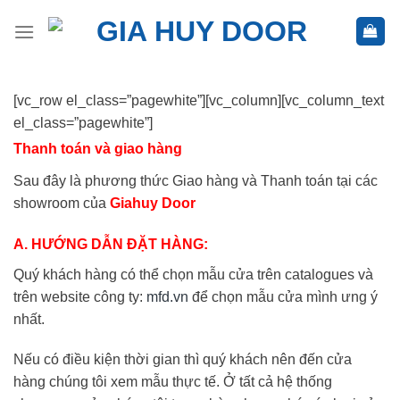
Skip
to
content
[vc_row el_class=”pagewhite”][vc_column][vc_column_text
el_class=”pagewhite”]
Thanh toán và giao hàng
Sau đây là phương thức Giao hàng và Thanh toán tại các
showroom của
Giahuy Door
A. HƯỚNG DẪN ĐẶT HÀNG:
Quý khách hàng có thể chọn mẫu cửa trên catalogues và
trên website công ty:
mfd.vn
để chọn mẫu cửa mình ưng ý
nhất.
Nếu có điều kiện thời gian thì quý khách nên đến cửa
hàng chúng tôi xem mẫu thực tế. Ở tất cả hệ thống