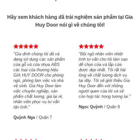
Hãy xem khách hàng đã trải nghiệm sản phẩm tại Gia
Huy Door nói gì về chúng tôi!
t
"Gia đình chúng tôi đã và
"Đội ngũ nhân viên nhiệt
 sao
đang sử dụng các sản phẩm
tình tư vấn cho tôi làm sao
a
cửa gỗ và cửa nhựa ABS
để chọn cửa và lắp cửa
hài
các loại của thương hiệu
được đẹp nhất. Tôi rất hài
h vụ
GIA HUY DOOR cho phòng
lòng về chất lượng dịch vụ
u Gia
ngủ, phòng làm việc và nhà
tại đây. Tôi sẽ giới thiệu Gia
g
vệ sinh. Gia Huy Door làm
Huy Door đến với những
sẽ
việc chuyên nghiệp, sản
người quen của tôi và sẽ
 lai."
phẩm chất lượng, giá lại rẻ,
còn hợp tác trong tương lai."
nhân viên phục vụ tư vấn
Ngọc Quỳnh
/
Quận 9
tận tình."
Quỳnh Nga
/
Quận 7