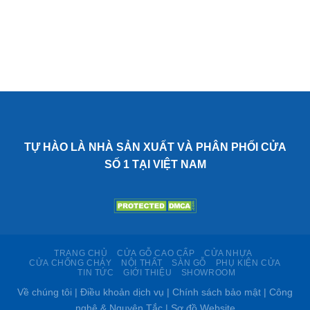
TỰ HÀO LÀ NHÀ SẢN XUẤT VÀ PHÂN PHỐI CỬA
SỐ 1 TẠI VIỆT NAM
TRANG CHỦ
CỬA GỖ CAO CẤP
CỬA NHỰA
CỬA CHỐNG CHÁY
NỘI THẤT
SÀN GỖ
PHỤ KIỆN CỬA
TIN TỨC
GIỚI THIỆU
SHOWROOM
Về chúng tôi | Điều khoản dịch vụ | Chính sách bảo mật | Công
nghệ & Nguyên Tắc | Sơ đồ Website