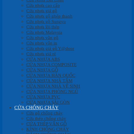
Cửa nhựa cao cấp
Cửa nhựa giả gỗ
Cửa nhựa gỗ ghép thanh
Cửa nhựa gỗ Sungyu
Cửa nhựa lõi thép
Cửa nhựa Malaysia
Cửa nhựa vân gỗ
Cửa nhựa vân in
Cửa nhựa giả gỗ Y@door
Cửa nhựa giá rẻ
CỬA NHỰA ABS
CỬA NHỰA COMPOSITE
CỬA NHỰA GỖ
CỬA NHỰA HÀN QUỐC
CỬA NHỰA NHÀ TẮM
CỬA NHỰA NHÀ VỆ SINH
CỬA NHỰA PHÒNG NGỦ
CỬA NHỰA PVC
CỬA NHỰA SÀI GÒN
CỬA CHỐNG CHÁY
Cửa gỗ chống cháy
Cửa thép chống cháy
CỬA THÉP VÂN GỖ
KÍNH CHỐNG CHÁY