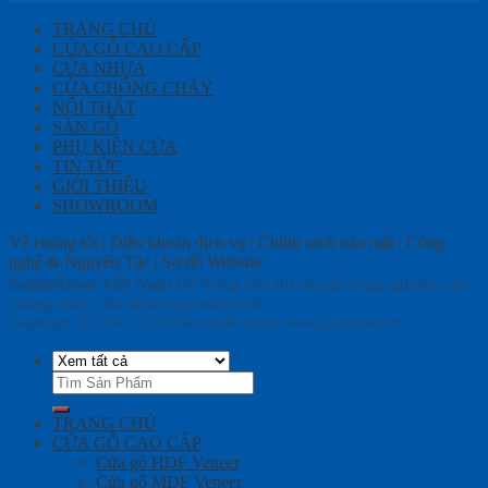
TRANG CHỦ
CỬA GỖ CAO CẤP
CỬA NHỰA
CỬA CHỐNG CHÁY
NỘI THẤT
SÀN GỖ
PHỤ KIỆN CỬA
TIN TỨC
GIỚI THIỆU
SHOWROOM
Về chúng tôi | Điều khoản dịch vụ | Chính sách bảo mật | Công
nghệ & Nguyên Tắc | Sơ đồ Website
SaigonDoor Việt Nam
Hệ thống siêu thị cửa gỗ công nghiệp, cửa
chống cháy, cửa nhựa SaigonDoor®
Copyright ⓒ 2004 – 2026 Bản quyền thuộc www.giahuydoor.vn
Tìm
kiếm:
TRANG CHỦ
CỬA GỖ CAO CẤP
Cửa gỗ HDF Veneer
Cửa gỗ MDF Veneer