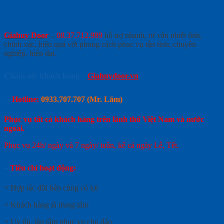
Giahuy Doo
r
–
08.37.712.989
hỗ trợ nhanh, tư vấn nhiệt tình,
chính xác, hiệu quả với phong cách phục vụ tận tình, chuyên
nghiệp, hiện đại.
Chăm sóc khách hàng –
Giahuydoor.vn
–
Hotline:
0933.707.707 (Mr. Lãm)
Phục vụ tất cả khách hàng trên lãnh thổ Việt Nam và nước
ngoài.
Phục vụ 24h/ ngày và 7 ngày/ tuần, kể cả ngày Lễ, Tết.
–
Tiêu chí hoạt động:
+ Hợp tác đôi bên cùng có lợi
+ Khách hàng là trung tâm
+ Uy tín, tận tâm phục vụ chu đáo