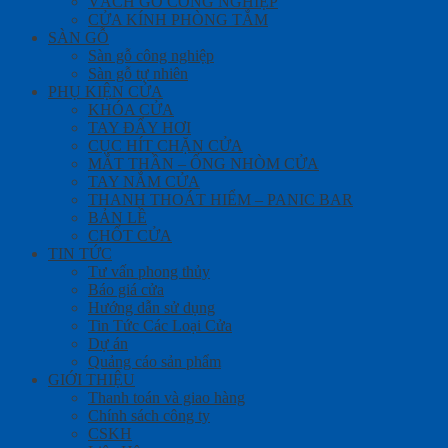
VÁCH GỖ CÔNG NGHIỆP
CỬA KÍNH PHÒNG TẮM
SÀN GỖ
Sàn gỗ công nghiệp
Sàn gỗ tự nhiên
PHỤ KIỆN CỬA
KHÓA CỬA
TAY ĐẨY HƠI
CỤC HÍT CHẶN CỬA
MẮT THẦN – ỐNG NHÒM CỬA
TAY NẮM CỬA
THANH THOÁT HIỂM – PANIC BAR
BẢN LỀ
CHỐT CỬA
TIN TỨC
Tư vấn phong thủy
Báo giá cửa
Hướng dẫn sử dụng
Tin Tức Các Loại Cửa
Dự án
Quảng cáo sản phẩm
GIỚI THIỆU
Thanh toán và giao hàng
Chính sách công ty
CSKH