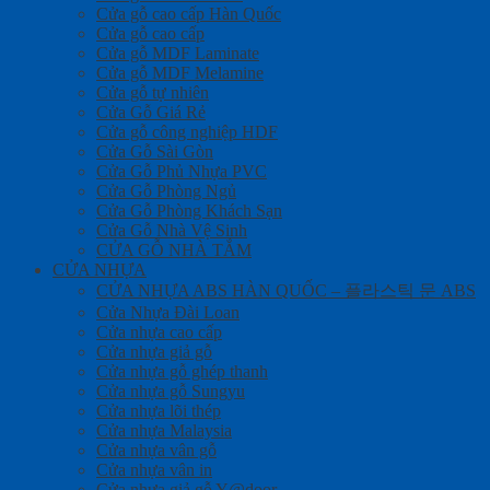
Cửa gỗ cao cấp Hàn Quốc
Cửa gỗ cao cấp
Cửa gỗ MDF Laminate
Cửa gỗ MDF Melamine
Cửa gỗ tự nhiên
Cửa Gỗ Giá Rẻ
Cửa gỗ công nghiệp HDF
Cửa Gỗ Sài Gòn
Cửa Gỗ Phủ Nhựa PVC
Cửa Gỗ Phòng Ngủ
Cửa Gỗ Phòng Khách Sạn
Cửa Gỗ Nhà Vệ Sinh
CỬA GỖ NHÀ TẮM
CỬA NHỰA
CỬA NHỰA ABS HÀN QUỐC – 플라스틱 문 ABS
Cửa Nhựa Đài Loan
Cửa nhựa cao cấp
Cửa nhựa giả gỗ
Cửa nhựa gỗ ghép thanh
Cửa nhựa gỗ Sungyu
Cửa nhựa lõi thép
Cửa nhựa Malaysia
Cửa nhựa vân gỗ
Cửa nhựa vân in
Cửa nhựa giả gỗ Y@door