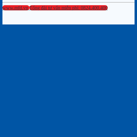
www.mfd.vn
Tổng đài tư vấn miễn phí: 0824.400.400