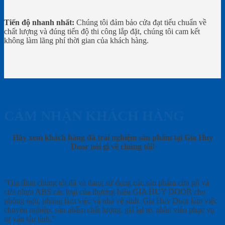
Tiến độ nhanh nhất:
Chúng tôi đảm bảo cửa đạt tiếu chuẩn về
chất lượng và đúng tiến độ thi công lắp đặt, chúng tôi cam kết
không làm lãng phí thời gian của khách hàng.
CẢM NHẬN KHÁCH HÀNG
Hãy xem khách hàng đã trải nghiệm sản phẩm tại Gia Huy
Door nói gì về chúng tôi!
"Gia đình chúng tôi đã và đang sử dụng các sản phẩm cửa gỗ và
cửa nhựa ABS các loại của thương hiệu GIA HUY DOOR cho
phòng ngủ, phòng làm việc và nhà vệ sinh. Gia Huy Door làm việc
chuyên nghiệp, sản phẩm chất lượng, giá lại rẻ, nhân viên phục vụ
tư vấn tận tình."