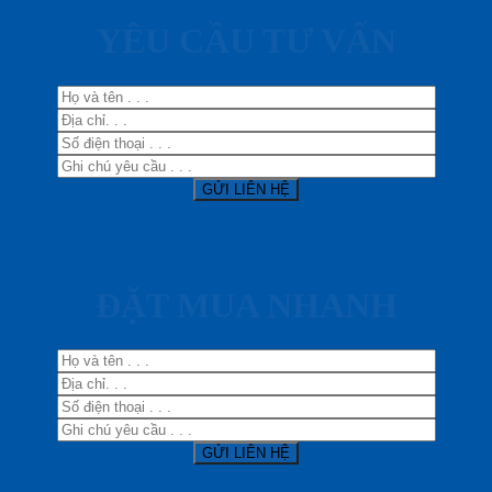
YÊU CẦU TƯ VẤN
ĐẶT MUA NHANH