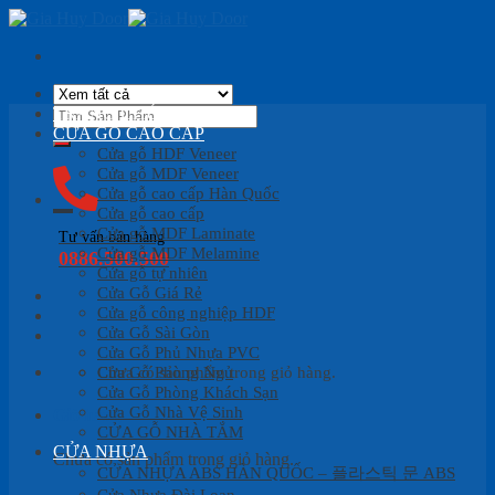
Skip
to
content
Tìm
TRANG CHỦ
kiếm:
CỬA GỖ CAO CẤP
Cửa gỗ HDF Veneer
Cửa gỗ MDF Veneer
Cửa gỗ cao cấp Hàn Quốc
Cửa gỗ cao cấp
Cửa gỗ MDF Laminate
Tư vấn bán hàng
Cửa gỗ MDF Melamine
0886.500.500
Cửa gỗ tự nhiên
Cửa Gỗ Giá Rẻ
Cửa gỗ công nghiệp HDF
Cửa Gỗ Sài Gòn
Cửa Gỗ Phủ Nhựa PVC
Cửa Gỗ Phòng Ngủ
Chưa có sản phẩm trong giỏ hàng.
Cửa Gỗ Phòng Khách Sạn
Cửa Gỗ Nhà Vệ Sinh
Giỏ hàng
CỬA GỖ NHÀ TẮM
CỬA NHỰA
Chưa có sản phẩm trong giỏ hàng.
CỬA NHỰA ABS HÀN QUỐC – 플라스틱 문 ABS
Cửa Nhựa Đài Loan