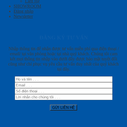
Liên Hệ
SHOWROOM
Đăng nhập
Newsletter
ĐĂNG KÝ TƯ VẤN
Nhập thông tin để nhận được tư vấn miễn phí qua điện thoại /
email/ tại văn phòng hoặc tại nhà quý khách. Chúng tôi cam
kết mọi thông tin nhập vào dưới đây được bảo mật tuyệt đối
cũng như chỉ phục vụ yêu cầu tư vấn duy nhất của quý khách
tại đây.