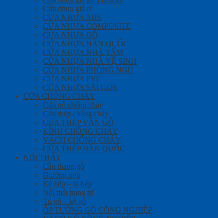
Cửa nhựa giá rẻ
CỬA NHỰA ABS
CỬA NHỰA COMPOSITE
CỬA NHỰA GỖ
CỬA NHỰA HÀN QUỐC
CỬA NHỰA NHÀ TẮM
CỬA NHỰA NHÀ VỆ SINH
CỬA NHỰA PHÒNG NGỦ
CỬA NHỰA PVC
CỬA NHỰA SÀI GÒN
CỬA CHỐNG CHÁY
Cửa gỗ chống cháy
Cửa thép chống cháy
CỬA THÉP VÂN GỖ
KÍNH CHỐNG CHÁY
VÁCH CHỐNG CHÁY
CỬA THÉP HÀN QUỐC
NỘI THẤT
Cầu thang gỗ
Giường ngủ
Kệ bếp – tủ bếp
Nội thất trang trí
Tủ gỗ – kệ gỗ
ỐP TƯỜNG GỖ CÔNG NGHIỆP