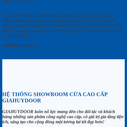
Anh Vũ
/
Quận 8
"Gia đình chúng tôi đã và đang sử dụng các sản phẩm cửa gỗ và
cửa nhựa ABS các loại của thương hiệu GIA HUY DOOR cho
phòng ngủ, phòng làm việc và nhà vệ sinh. GiaHuyDoor làm việc
chuyên nghiệp, sản phẩm chất lượng, giá lại rẻ, nhân viên phục vụ
tư vấn tận tình."
Anh Đức
/
Quận 12
HỆ THỐNG SHOWROOM CỬA CAO CẤP
GIAHUYDOOR
GIAHUYDOOR luôn nỗ lực mang đến cho đối tác và khách
hàng những sản phẩm công nghệ cao cấp, có giá trị gia tăng tiện
ích, sáng tạo cho cộng đồng một tương lai tốt đẹp hơn!