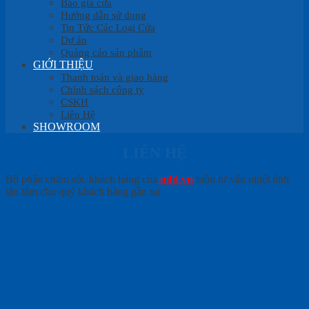
Báo giá cửa
Hướng dẫn sử dụng
Tin Tức Các Loại Cửa
Dự án
Quảng cáo sản phẩm
GIỚI THIỆU
Thanh toán và giao hàng
Chính sách công ty
CSKH
Liên Hệ
SHOWROOM
LIÊN HỆ
Bộ phận chăm sóc khách hàng của
mfd.vn
luôn tư vấn nhiệt tình
tận tâm cho quý khách hàng gần xa