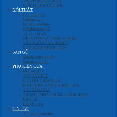
VÁCH CHỐNG CHÁY
CỬA THÉP HÀN QUỐC
NỘI THẤT
Cầu thang gỗ
Giường ngủ
Kệ bếp – tủ bếp
Nội thất trang trí
Tủ gỗ – kệ gỗ
ỐP TƯỜNG GỖ CÔNG NGHIỆP
VÁCH GỖ CÔNG NGHIỆP
CỬA KÍNH PHÒNG TẮM
SÀN GỖ
Sàn gỗ công nghiệp
Sàn gỗ tự nhiên
PHỤ KIỆN CỬA
KHÓA CỬA
TAY ĐẨY HƠI
CỤC HÍT CHẶN CỬA
MẮT THẦN – ỐNG NHÒM CỬA
TAY NẮM CỬA
THANH THOÁT HIỂM – PANIC BAR
BẢN LỀ
CHỐT CỬA
TIN TỨC
Tư vấn phong thủy