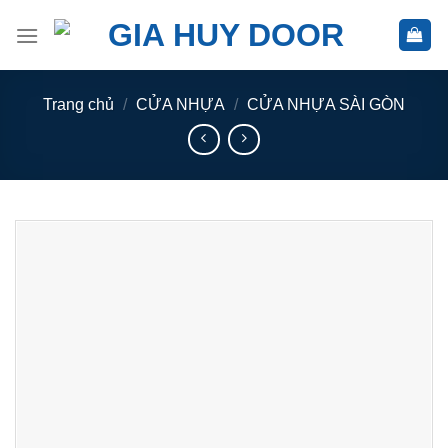
Skip
to
content
Trang chủ
/
CỬA NHỰA
/
CỬA NHỰA SÀI GÒN