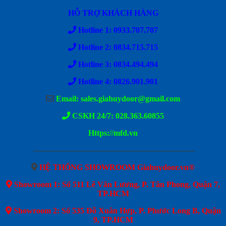
HỖ TRỢ KHÁCH HÀNG
Hotline 1: 0933.707.707
Hotline 2: 0834.715.715
Hotline 3: 0834.494.494
Hotline 4: 0826.901.901
Email: sales.giahuydoor@gmail.com
CSKH 24/7: 028.363.60855
Https://mfd.vn
————————————————————
HỆ THỐNG SHOWROOM Giahuydoor.vn®
Showroom 1: Số 511 Lê Văn Lương, P. Tân Phong, Quận 7,
TP.HCM
Showroom 2: Số 535 Đỗ Xuân Hợp, P. Phước Long B, Quận
9, TP.HCM