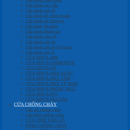
Cửa nhựa cao cấp
Cửa nhựa giả gỗ
Cửa nhựa gỗ ghép thanh
Cửa nhựa gỗ Sungyu
Cửa nhựa lõi thép
Cửa nhựa Malaysia
Cửa nhựa vân gỗ
Cửa nhựa vân in
Cửa nhựa giả gỗ Y@door
Cửa nhựa giá rẻ
CỬA NHỰA ABS
CỬA NHỰA COMPOSITE
CỬA NHỰA GỖ
CỬA NHỰA HÀN QUỐC
CỬA NHỰA NHÀ TẮM
CỬA NHỰA NHÀ VỆ SINH
CỬA NHỰA PHÒNG NGỦ
CỬA NHỰA PVC
CỬA NHỰA SÀI GÒN
CỬA CHỐNG CHÁY
Cửa gỗ chống cháy
Cửa thép chống cháy
CỬA THÉP VÂN GỖ
KÍNH CHỐNG CHÁY