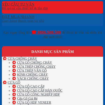
YÊU CẦU TƯ VẤN
ĐẶT MUA NHANH
☎ 0886.500.500
Gọi ngay tổng đài
để được tư vấn và nhận ưu
đãi mới nhất
DANH MỤC SẢN PHẨM
CỬA CHỐNG CHÁY
CỬA GỖ CHỐNG CHÁY
CỬA THÉP CHỐNG CHÁY
CỬA THÉP VÂN GỖ
KÍNH CHỐNG CHÁY
VÁCH CHỐNG CHÁY
CỬA GỖ
CỬA GỖ CAO CẤP
CỬA GỖ CAO CẤP HÀN QUỐC
CỬA GỖ CÔNG NGHIỆP HDF
Cửa Gỗ Giá Rẻ
CỬA GỖ HDF VENEER