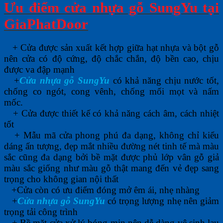
Ưu điểm cửa nhựa gỗ SungYu tại
GiaPhatDoor
+ Cửa được sản xuất kết hợp giữa hạt nhựa và bột gỗ
nên cửa có độ cứng, độ chắc chắn, độ bền cao, chịu
được va đập mạnh
+
Cửa nhựa gỗ SungYu
có khả năng chịu nước tốt,
chống co ngót, cong vênh, chống mối mọt và nấm
mốc.
+ Cửa được thiết kế có khả năng cách âm, cách nhiệt
tốt
+ Mẫu mã cửa phong phú đa dạng, không chỉ kiểu
dáng ấn tượng, đẹp mắt nhiều đường nét tinh tế mà màu
sắc cũng đa dạng bởi bề mặt được phủ lớp vân gỗ giả
màu sắc giống như màu gỗ thật mang đến vẻ đẹp sang
trọng cho không gian nội thất
+Cửa còn có ưu điểm đóng mở êm ái, nhẹ nhàng
+
Cửa nhựa gỗ SungYu
có trọng lượng nhẹ nên giảm
trọng tải công trình
+ Bề mặt cửa xử lý bóng mịn nên dễ dàng vệ sinh lau