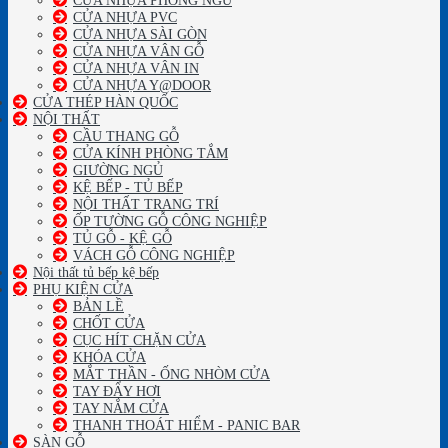
CỬA NHỰA PVC
CỬA NHỰA SÀI GÒN
CỬA NHỰA VÂN GỖ
CỬA NHỰA VÂN IN
CỬA NHỰA Y@DOOR
CỬA THÉP HÀN QUỐC
NỘI THẤT
CẦU THANG GỖ
CỬA KÍNH PHÒNG TẮM
GIƯỜNG NGỦ
KỆ BẾP - TỦ BẾP
NỘI THẤT TRANG TRÍ
ỐP TƯỜNG GỖ CÔNG NGHIỆP
TỦ GỖ - KỆ GỖ
VÁCH GỖ CÔNG NGHIỆP
Nội thất tủ bếp kệ bếp
PHỤ KIỆN CỬA
BẢN LỀ
CHỐT CỬA
CỤC HÍT CHẶN CỬA
KHÓA CỬA
MẮT THẦN - ỐNG NHÒM CỬA
TAY ĐẨY HƠI
TAY NẮM CỬA
THANH THOÁT HIỂM - PANIC BAR
SÀN GỖ