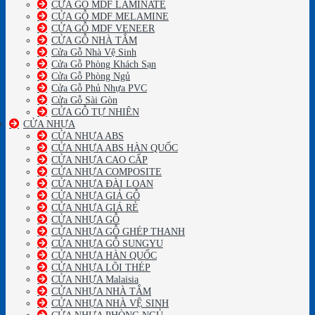
CỬA GỖ MDF LAMINATE
CỬA GỖ MDF MELAMINE
CỬA GỖ MDF VENEER
CỬA GỖ NHÀ TẮM
Cửa Gỗ Nhà Vệ Sinh
Cửa Gỗ Phòng Khách Sạn
Cửa Gỗ Phòng Ngủ
Cửa Gỗ Phủ Nhựa PVC
Cửa Gỗ Sài Gòn
CỬA GỖ TỰ NHIÊN
CỬA NHỰA
CỬA NHỰA ABS
CỬA NHỰA ABS HÀN QUỐC
CỬA NHỰA CAO CẤP
CỬA NHỰA COMPOSITE
CỬA NHỰA ĐÀI LOAN
CỬA NHỰA GIẢ GỖ
CỬA NHỰA GIÁ RẺ
CỬA NHỰA GỖ
CỬA NHỰA GỖ GHÉP THANH
CỬA NHỰA GỖ SUNGYU
CỬA NHỰA HÀN QUỐC
CỬA NHỰA LÕI THÉP
CỬA NHỰA Malaisia
CỬA NHỰA NHÀ TẮM
CỬA NHỰA NHÀ VỆ SINH
CỬA NHỰA PHÒNG NGỦ