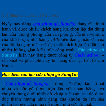
Cửa Nhựa Gỗ SungYu SYA.153-A05
Ngày nay dòng
cửa nhựa gỗ SungYu
đang rất thịnh
hành và được nhiều khách hàng lựa chọn lắp đặt dùng
làm cửa thông phòng, cửa văn phòng, cửa nhà vệ sinh,
cửa khách sạn, nhà hàng…Bởi kiểu dáng, màu sắc của
cửa rất đa dạng mẫu mã đẹp mắt thích hợp lắp đặt cho
nhiều không gian kiến trúc công trình.
Cửa nhựa gỗ
SungYu
hiện nay đang được công ty
GiaPhatDoor
–
sản xuất và phân phối uy tín hàng đầu tại TP Hồ Chí
Minh.
Đặc điểm cấu tạo cửa nhựa gỗ SungYu:
Cửa nhựa gỗ SungYu
là dòng cửa được làm từ hạt
nhựa và bột gỗ được trộn lẫn với nhau bằng keo
chuyên dụng dưới nhiệt độ và áp suất cao, sau đó được
đúc thành những hình dạng của khuôn đã làm sẵn
nhằm tạo nên cửa nhựa gỗ giống như cửa gỗ thật.