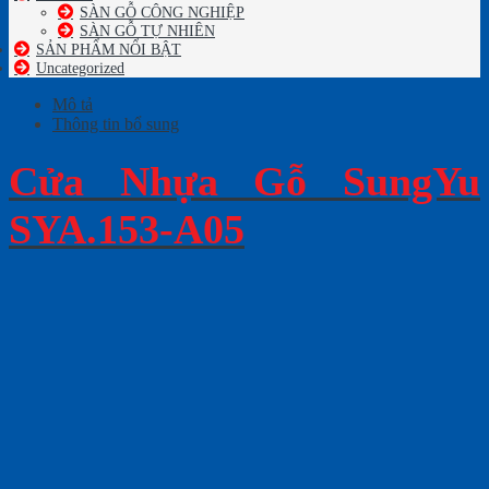
SÀN GỖ CÔNG NGHIỆP
SÀN GỖ TỰ NHIÊN
SẢN PHẨM NỔI BẬT
Uncategorized
Mô tả
Thông tin bổ sung
Cửa Nhựa Gỗ SungYu
SYA.153-A05