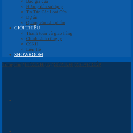
Báo giá cửa
Hướng dẫn sử dụng
Tin Tức Các Loại Cửa
Dự án
Quảng cáo sản phẩm
GIỚI THIỆU
Thanh toán và giao hàng
Chính sách công ty
CSKH
Liên Hệ
SHOWROOM
Trang chủ
/
CỬA NHỰA
/
CỬA NHỰA CAO CẤP