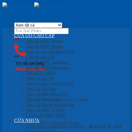
Skip
to
content
Tìm
TRANG CHỦ
kiếm:
CỬA GỖ CAO CẤP
Cửa gỗ HDF Veneer
Cửa gỗ MDF Veneer
Cửa gỗ cao cấp Hàn Quốc
Cửa gỗ cao cấp
Cửa gỗ MDF Laminate
Tư vấn bán hàng
Cửa gỗ MDF Melamine
0886.500.500
Cửa gỗ tự nhiên
Cửa Gỗ Giá Rẻ
Cửa gỗ công nghiệp HDF
Cửa Gỗ Sài Gòn
Cửa Gỗ Phủ Nhựa PVC
Cửa Gỗ Phòng Ngủ
Chưa có sản phẩm trong giỏ hàng.
Cửa Gỗ Phòng Khách Sạn
Cửa Gỗ Nhà Vệ Sinh
Giỏ hàng
CỬA GỖ NHÀ TẮM
CỬA NHỰA
Chưa có sản phẩm trong giỏ hàng.
CỬA NHỰA ABS HÀN QUỐC – 플라스틱 문 ABS
Cửa Nhựa Đài Loan