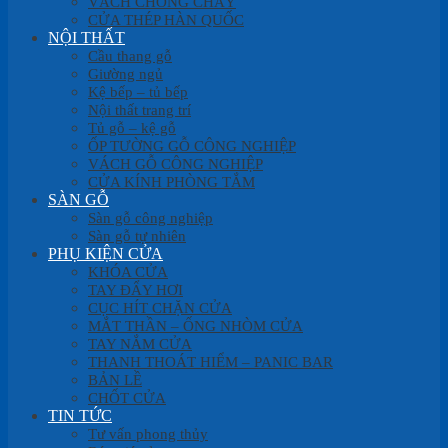
VÁCH CHỐNG CHÁY
CỬA THÉP HÀN QUỐC
NỘI THẤT
Cầu thang gỗ
Giường ngủ
Kệ bếp – tủ bếp
Nội thất trang trí
Tủ gỗ – kệ gỗ
ỐP TƯỜNG GỖ CÔNG NGHIỆP
VÁCH GỖ CÔNG NGHIỆP
CỬA KÍNH PHÒNG TẮM
SÀN GỖ
Sàn gỗ công nghiệp
Sàn gỗ tự nhiên
PHỤ KIỆN CỬA
KHÓA CỬA
TAY ĐẨY HƠI
CỤC HÍT CHẶN CỬA
MẮT THẦN – ỐNG NHÒM CỬA
TAY NẮM CỬA
THANH THOÁT HIỂM – PANIC BAR
BẢN LỀ
CHỐT CỬA
TIN TỨC
Tư vấn phong thủy