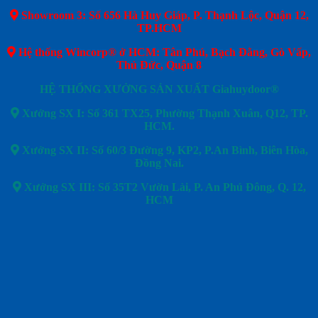
Showroom 3: Số 656 Hà Huy Giáp, P. Thạnh Lộc, Quận 12,
TP.HCM
Hệ thống Wincorp® ở HCM: Tân Phú, Bạch Đằng, Gò Vấp,
Thủ Đức, Quận 8
HỆ THỐNG XƯỞNG SẢN XUẤT Giahuydoor®
Xưởng SX I: Số 361 TX25, Phường Thạnh Xuân, Q12, TP.
HCM.
Xưởng SX II: Số 60/3 Đường 9, KP2, P.An Bình, Biên Hòa,
Đồng Nai.
Xưởng SX III: Số 35T2 Vườn Lài, P. An Phú Đông, Q. 12,
HCM