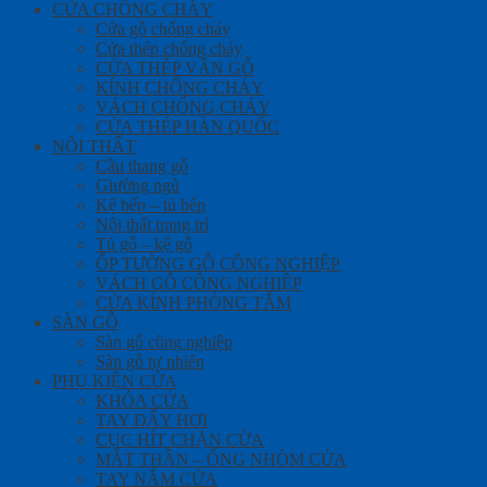
CỬA CHỐNG CHÁY
Cửa gỗ chống cháy
Cửa thép chống cháy
CỬA THÉP VÂN GỖ
KÍNH CHỐNG CHÁY
VÁCH CHỐNG CHÁY
CỬA THÉP HÀN QUỐC
NỘI THẤT
Cầu thang gỗ
Giường ngủ
Kệ bếp – tủ bếp
Nội thất trang trí
Tủ gỗ – kệ gỗ
ỐP TƯỜNG GỖ CÔNG NGHIỆP
VÁCH GỖ CÔNG NGHIỆP
CỬA KÍNH PHÒNG TẮM
SÀN GỖ
Sàn gỗ công nghiệp
Sàn gỗ tự nhiên
PHỤ KIỆN CỬA
KHÓA CỬA
TAY ĐẨY HƠI
CỤC HÍT CHẶN CỬA
MẮT THẦN – ỐNG NHÒM CỬA
TAY NẮM CỬA