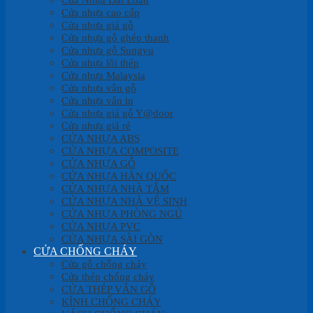
Cửa nhựa cao cấp
Cửa nhựa giả gỗ
Cửa nhựa gỗ ghép thanh
Cửa nhựa gỗ Sungyu
Cửa nhựa lõi thép
Cửa nhựa Malaysia
Cửa nhựa vân gỗ
Cửa nhựa vân in
Cửa nhựa giả gỗ Y@door
Cửa nhựa giá rẻ
CỬA NHỰA ABS
CỬA NHỰA COMPOSITE
CỬA NHỰA GỖ
CỬA NHỰA HÀN QUỐC
CỬA NHỰA NHÀ TẮM
CỬA NHỰA NHÀ VỆ SINH
CỬA NHỰA PHÒNG NGỦ
CỬA NHỰA PVC
CỬA NHỰA SÀI GÒN
CỬA CHỐNG CHÁY
Cửa gỗ chống cháy
Cửa thép chống cháy
CỬA THÉP VÂN GỖ
KÍNH CHỐNG CHÁY