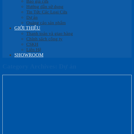
Báo giá cửa
Hướng dẫn sử dụng
Tin Tức Các Loại Cửa
Dự án
Quảng cáo sản phẩm
GIỚI THIỆU
Thanh toán và giao hàng
Chính sách công ty
CSKH
Liên Hệ
SHOWROOM
Category Archives:
Dự án