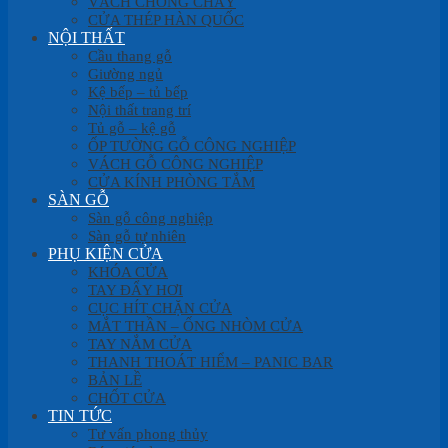
VÁCH CHỐNG CHÁY
CỬA THÉP HÀN QUỐC
NỘI THẤT
Cầu thang gỗ
Giường ngủ
Kệ bếp – tủ bếp
Nội thất trang trí
Tủ gỗ – kệ gỗ
ỐP TƯỜNG GỖ CÔNG NGHIỆP
VÁCH GỖ CÔNG NGHIỆP
CỬA KÍNH PHÒNG TẮM
SÀN GỖ
Sàn gỗ công nghiệp
Sàn gỗ tự nhiên
PHỤ KIỆN CỬA
KHÓA CỬA
TAY ĐẨY HƠI
CỤC HÍT CHẶN CỬA
MẮT THẦN – ỐNG NHÒM CỬA
TAY NẮM CỬA
THANH THOÁT HIỂM – PANIC BAR
BẢN LỀ
CHỐT CỬA
TIN TỨC
Tư vấn phong thủy