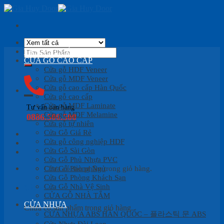
Skip
to
content
Tìm
TRANG CHỦ
kiếm:
CỬA GỖ CAO CẤP
Cửa gỗ HDF Veneer
Cửa gỗ MDF Veneer
Cửa gỗ cao cấp Hàn Quốc
Cửa gỗ cao cấp
Cửa gỗ MDF Laminate
Tư vấn bán hàng
Cửa gỗ MDF Melamine
0886.500.500
Cửa gỗ tự nhiên
Cửa Gỗ Giá Rẻ
Cửa gỗ công nghiệp HDF
Cửa Gỗ Sài Gòn
Cửa Gỗ Phủ Nhựa PVC
Cửa Gỗ Phòng Ngủ
Chưa có sản phẩm trong giỏ hàng.
Cửa Gỗ Phòng Khách Sạn
Cửa Gỗ Nhà Vệ Sinh
Giỏ hàng
CỬA GỖ NHÀ TẮM
CỬA NHỰA
Chưa có sản phẩm trong giỏ hàng.
CỬA NHỰA ABS HÀN QUỐC – 플라스틱 문 ABS
Cửa Nhựa Đài Loan