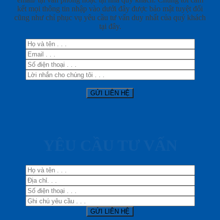
kết mọi thông tin nhập vào dưới đây được bảo mật tuyệt đối
cũng như chỉ phục vụ yêu cầu tư vấn duy nhất của quý khách
tại đây.
YÊU CẦU TƯ VẤN