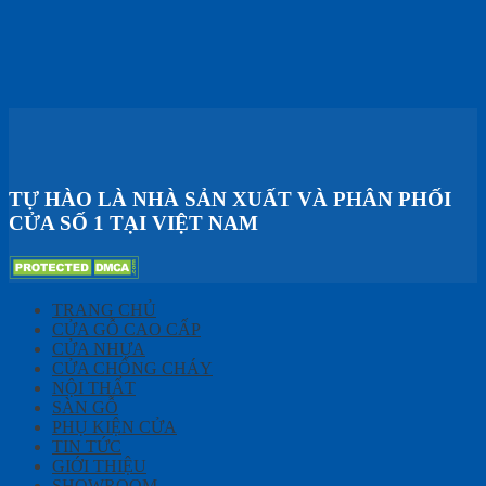
TỰ HÀO LÀ NHÀ SẢN XUẤT VÀ PHÂN PHỐI
CỬA SỐ 1 TẠI VIỆT NAM
TRANG CHỦ
CỬA GỖ CAO CẤP
CỬA NHỰA
CỬA CHỐNG CHÁY
NỘI THẤT
SÀN GỖ
PHỤ KIỆN CỬA
TIN TỨC
GIỚI THIỆU
SHOWROOM