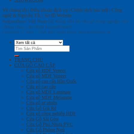
Về chúng tôi | Điều khoản dịch vụ | Chính sách bảo mật | Công
nghệ & Nguyên Tắc | Sơ đồ Website
SaigonDoor Việt Nam
Hệ thống siêu thị cửa gỗ công nghiệp, cửa
chống cháy, cửa nhựa SaigonDoor®
Copyright ⓒ 2004 – 2026 Bản quyền thuộc www.giahuydoor.vn
Tìm
kiếm:
TRANG CHỦ
CỬA GỖ CAO CẤP
Cửa gỗ HDF Veneer
Cửa gỗ MDF Veneer
Cửa gỗ cao cấp Hàn Quốc
Cửa gỗ cao cấp
Cửa gỗ MDF Laminate
Cửa gỗ MDF Melamine
Cửa gỗ tự nhiên
Cửa Gỗ Giá Rẻ
Cửa gỗ công nghiệp HDF
Cửa Gỗ Sài Gòn
Cửa Gỗ Phủ Nhựa PVC
Cửa Gỗ Phòng Ngủ