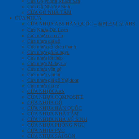
Cửa Gỗ Phòng Khách Sạn
Cửa Gỗ Nhà Vệ Sinh
CỬA GỖ NHÀ TẮM
CỬA NHỰA
CỬA NHỰA ABS HÀN QUỐC – 플라스틱 문 ABS
Cửa Nhựa Đài Loan
Cửa nhựa cao cấp
Cửa nhựa giả gỗ
Cửa nhựa gỗ ghép thanh
Cửa nhựa gỗ Sungyu
Cửa nhựa lõi thép
Cửa nhựa Malaysia
Cửa nhựa vân gỗ
Cửa nhựa vân in
Cửa nhựa giả gỗ Y@door
Cửa nhựa giá rẻ
CỬA NHỰA ABS
CỬA NHỰA COMPOSITE
CỬA NHỰA GỖ
CỬA NHỰA HÀN QUỐC
CỬA NHỰA NHÀ TẮM
CỬA NHỰA NHÀ VỆ SINH
CỬA NHỰA PHÒNG NGỦ
CỬA NHỰA PVC
CỬA NHỰA SÀI GÒN