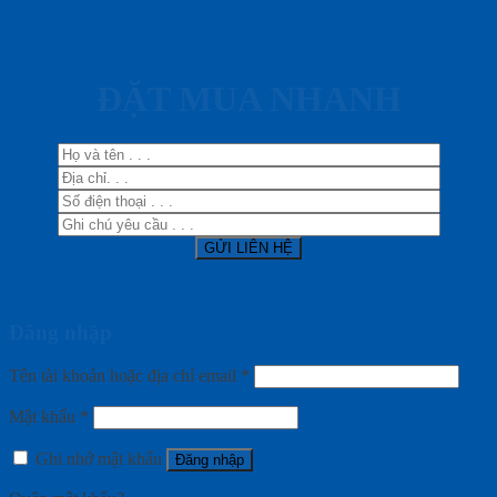
ĐẶT MUA NHANH
Đăng nhập
Tên tài khoản hoặc địa chỉ email
*
Mật khẩu
*
Ghi nhớ mật khẩu
Đăng nhập