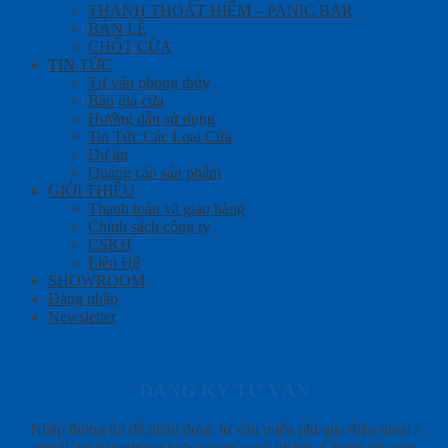
THANH THOÁT HIỂM – PANIC BAR
BẢN LỀ
CHỐT CỬA
TIN TỨC
Tư vấn phong thủy
Báo giá cửa
Hướng dẫn sử dụng
Tin Tức Các Loại Cửa
Dự án
Quảng cáo sản phẩm
GIỚI THIỆU
Thanh toán và giao hàng
Chính sách công ty
CSKH
Liên Hệ
SHOWROOM
Đăng nhập
Newsletter
ĐĂNG KÝ TƯ VẤN
Nhập thông tin để nhận được tư vấn miễn phí qua điện thoại /
email/ tại văn phòng hoặc tại nhà quý khách. Chúng tôi cam