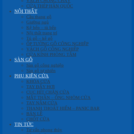
VÁCH CHỐNG CHÁY
CỬA THÉP HÀN QUỐC
NỘI THẤT
Cầu thang gỗ
Giường ngủ
Kệ bếp – tủ bếp
Nội thất trang trí
Tủ gỗ – kệ gỗ
ỐP TƯỜNG GỖ CÔNG NGHIỆP
VÁCH GỖ CÔNG NGHIỆP
CỬA KÍNH PHÒNG TẮM
SÀN GỖ
Sàn gỗ công nghiệp
Sàn gỗ tự nhiên
PHỤ KIỆN CỬA
KHÓA CỬA
TAY ĐẨY HƠI
CỤC HÍT CHẶN CỬA
MẮT THẦN – ỐNG NHÒM CỬA
TAY NẮM CỬA
THANH THOÁT HIỂM – PANIC BAR
BẢN LỀ
CHỐT CỬA
TIN TỨC
Tư vấn phong thủy