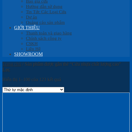
Báo giá cửa
Hướng dẫn sử dụng
Tin Tức Các Loại Cửa
Dự án
Quảng cáo sản phẩm
GIỚI THIỆU
Thanh toán và giao hàng
Chính sách công ty
CSKH
Liên Hệ
SHOWROOM
Trang chủ
/
Sản phẩm được gắn thẻ “Cửa nhựa chất lượng cao”
Lọc
Hiển thị 1–100 của 123 kết quả