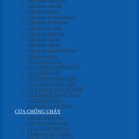
Cửa nhựa cao cấp
Cửa nhựa giả gỗ
Cửa nhựa gỗ ghép thanh
Cửa nhựa gỗ Sungyu
Cửa nhựa lõi thép
Cửa nhựa Malaysia
Cửa nhựa vân gỗ
Cửa nhựa vân in
Cửa nhựa giả gỗ Y@door
Cửa nhựa giá rẻ
CỬA NHỰA ABS
CỬA NHỰA COMPOSITE
CỬA NHỰA GỖ
CỬA NHỰA HÀN QUỐC
CỬA NHỰA NHÀ TẮM
CỬA NHỰA NHÀ VỆ SINH
CỬA NHỰA PHÒNG NGỦ
CỬA NHỰA PVC
CỬA NHỰA SÀI GÒN
CỬA CHỐNG CHÁY
Cửa gỗ chống cháy
Cửa thép chống cháy
CỬA THÉP VÂN GỖ
KÍNH CHỐNG CHÁY