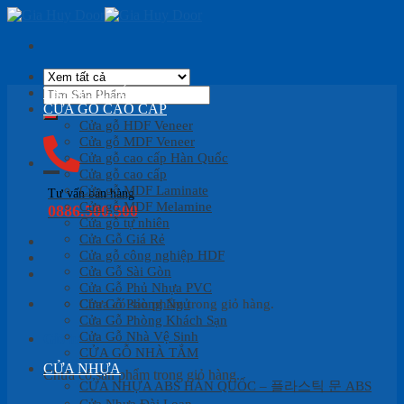
Skip
to
content
Tìm
TRANG CHỦ
kiếm:
CỬA GỖ CAO CẤP
Cửa gỗ HDF Veneer
Cửa gỗ MDF Veneer
Cửa gỗ cao cấp Hàn Quốc
Cửa gỗ cao cấp
Cửa gỗ MDF Laminate
Tư vấn bán hàng
Cửa gỗ MDF Melamine
0886.500.500
Cửa gỗ tự nhiên
Cửa Gỗ Giá Rẻ
Cửa gỗ công nghiệp HDF
Cửa Gỗ Sài Gòn
Cửa Gỗ Phủ Nhựa PVC
Cửa Gỗ Phòng Ngủ
Chưa có sản phẩm trong giỏ hàng.
Cửa Gỗ Phòng Khách Sạn
Cửa Gỗ Nhà Vệ Sinh
Giỏ hàng
CỬA GỖ NHÀ TẮM
CỬA NHỰA
Chưa có sản phẩm trong giỏ hàng.
CỬA NHỰA ABS HÀN QUỐC – 플라스틱 문 ABS
Cửa Nhựa Đài Loan