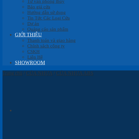
Tư vấn phong thủy
Báo giá cửa
Hướng dẫn sử dụng
Tin Tức Các Loại Cửa
Dự án
Quảng cáo sản phẩm
GIỚI THIỆU
Thanh toán và giao hàng
Chính sách công ty
CSKH
Liên Hệ
SHOWROOM
Trang chủ
/
CỬA NHỰA
/
CỬA NHỰA ABS