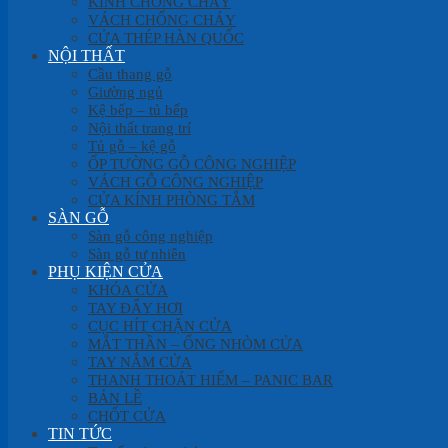
KÍNH CHỐNG CHÁY
VÁCH CHỐNG CHÁY
CỬA THÉP HÀN QUỐC
NỘI THẤT
Cầu thang gỗ
Giường ngủ
Kệ bếp – tủ bếp
Nội thất trang trí
Tủ gỗ – kệ gỗ
ỐP TƯỜNG GỖ CÔNG NGHIỆP
VÁCH GỖ CÔNG NGHIỆP
CỬA KÍNH PHÒNG TẮM
SÀN GỖ
Sàn gỗ công nghiệp
Sàn gỗ tự nhiên
PHỤ KIỆN CỬA
KHÓA CỬA
TAY ĐẨY HƠI
CỤC HÍT CHẶN CỬA
MẮT THẦN – ỐNG NHÒM CỬA
TAY NẮM CỬA
THANH THOÁT HIỂM – PANIC BAR
BẢN LỀ
CHỐT CỬA
TIN TỨC