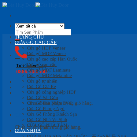
Skip
to
content
Tìm
kiếm:
TRANG CHỦ
CỬA GỖ CAO CẤP
Cửa gỗ HDF Veneer
Cửa gỗ MDF Veneer
Cửa gỗ cao cấp Hàn Quốc
Cửa gỗ cao cấp
Tư vấn bán hàng
Cửa gỗ MDF Laminate
0886.500.500
Cửa gỗ MDF Melamine
Cửa gỗ tự nhiên
Cửa Gỗ Giá Rẻ
Cửa gỗ công nghiệp HDF
Cửa Gỗ Sài Gòn
Cửa Gỗ Phủ Nhựa PVC
Chưa có sản phẩm trong giỏ hàng.
Cửa Gỗ Phòng Ngủ
Cửa Gỗ Phòng Khách Sạn
Giỏ hàng
Cửa Gỗ Nhà Vệ Sinh
CỬA GỖ NHÀ TẮM
Chưa có sản phẩm trong giỏ hàng.
CỬA NHỰA
CỬA NHỰA ABS HÀN QUỐC – 플라스틱 문 ABS