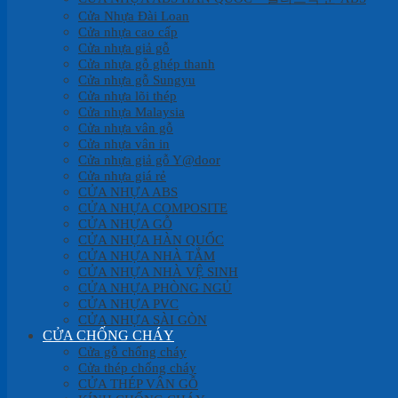
Cửa Nhựa Đài Loan
Cửa nhựa cao cấp
Cửa nhựa giả gỗ
Cửa nhựa gỗ ghép thanh
Cửa nhựa gỗ Sungyu
Cửa nhựa lõi thép
Cửa nhựa Malaysia
Cửa nhựa vân gỗ
Cửa nhựa vân in
Cửa nhựa giả gỗ Y@door
Cửa nhựa giá rẻ
CỬA NHỰA ABS
CỬA NHỰA COMPOSITE
CỬA NHỰA GỖ
CỬA NHỰA HÀN QUỐC
CỬA NHỰA NHÀ TẮM
CỬA NHỰA NHÀ VỆ SINH
CỬA NHỰA PHÒNG NGỦ
CỬA NHỰA PVC
CỬA NHỰA SÀI GÒN
CỬA CHỐNG CHÁY
Cửa gỗ chống cháy
Cửa thép chống cháy
CỬA THÉP VÂN GỖ