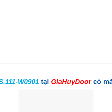
.111-W0901
tại
GiaHuyDoor
có mã