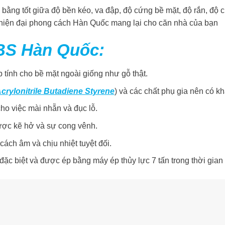
g tốt giữa độ bền kéo, va đập, độ cứng bề mặt, độ rắn, độ chị
hiện đại phong cách Hàn Quốc mang lại cho căn nhà của bạn
BS Hàn Quốc:
tính cho bề mặt ngoài giống như gỗ thật.
crylonitrile Butadiene Styrene
) và các chất phụ gia nên có k
ho việc mài nhẵn và đục lỗ.
ược kẽ hở và sự cong vênh.
cách âm và chịu nhiệt tuyệt đối.
 đặc biệt và được ép bằng máy ép thủy lực 7 tấn trong thời gia