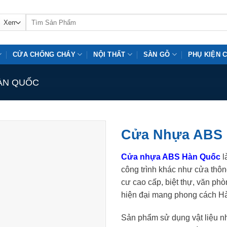
Tìm
kiếm:
CỬA CHỐNG CHÁY
NỘI THẤT
SÀN GỖ
PHỤ KIỆN 
ÀN QUỐC
Cửa Nhựa ABS 
Cửa nhựa ABS Hàn Quốc
l
công trình khác như cửa thô
cư cao cấp, biệt thự, văn phò
hiện đại mang phong cách H
Sản phẩm sử dụng vật liệu n