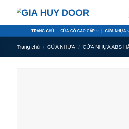
Skip
to
content
TRANG CHỦ
CỬA GỖ CAO CẤP
CỬA NHỰA
Trang chủ
/
CỬA NHỰA
/
CỬA NHỰA ABS H