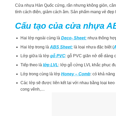
Cửa nhựa Hàn Quốc cứng, rắn nhưng không giòn, cân bằn
tính cách điện, giảm cách âm. Sản phẩm mang vẻ đẹp 
Cấu tạo của cửa nhựa A
Hai lớp ngoài cùng là
Deco- Sheet:
nhựa thông hợp 
Hai lớp trong là
ABS Sheet:
là loại nhựa đặc biệt (
A
Lớp giữa là lớp
gỗ PVC
: gỗ PVC giãn nở dễ dàng c
Tiếp theo là
lớp LVL
: lớp gỗ cứng LVL khắc phục đ
Lớp trong cùng là lớp
Honey – Comb
: có khả năng 
Các lớp sẽ được liên kết lại với nhau bằng loại keo
cong vênh,…