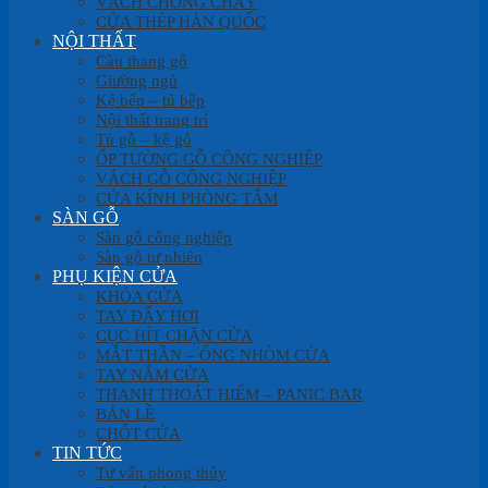
VÁCH CHỐNG CHÁY
CỬA THÉP HÀN QUỐC
NỘI THẤT
Cầu thang gỗ
Giường ngủ
Kệ bếp – tủ bếp
Nội thất trang trí
Tủ gỗ – kệ gỗ
ỐP TƯỜNG GỖ CÔNG NGHIỆP
VÁCH GỖ CÔNG NGHIỆP
CỬA KÍNH PHÒNG TẮM
SÀN GỖ
Sàn gỗ công nghiệp
Sàn gỗ tự nhiên
PHỤ KIỆN CỬA
KHÓA CỬA
TAY ĐẨY HƠI
CỤC HÍT CHẶN CỬA
MẮT THẦN – ỐNG NHÒM CỬA
TAY NẮM CỬA
THANH THOÁT HIỂM – PANIC BAR
BẢN LỀ
CHỐT CỬA
TIN TỨC
Tư vấn phong thủy