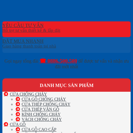
YÊU CẦU TƯ VẤN
ĐẶT MUA NHANH
☎ 0886.500.500
Gọi ngay tổng đài
để được tư vấn và nhận ưu
đãi mới nhất
DANH MỤC SẢN PHẨM
CỬA CHỐNG CHÁY
CỬA GỖ CHỐNG CHÁY
CỬA THÉP CHỐNG CHÁY
CỬA THÉP VÂN GỖ
KÍNH CHỐNG CHÁY
VÁCH CHỐNG CHÁY
CỬA GỖ
CỬA GỖ CAO CẤP