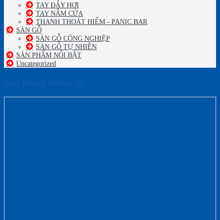
TAY ĐẨY HƠI
TAY NẮM CỬA
THANH THOÁT HIỂM - PANIC BAR
SÀN GỖ
SÀN GỖ CÔNG NGHIỆP
SÀN GỖ TỰ NHIÊN
SẢN PHẨM NỔI BẬT
Uncategorized
Sản phẩm tương tự