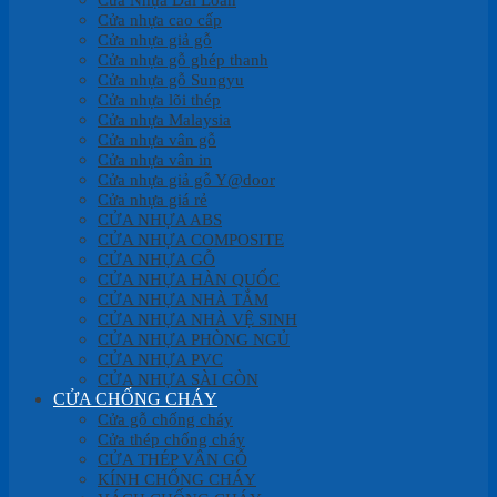
Cửa nhựa cao cấp
Cửa nhựa giả gỗ
Cửa nhựa gỗ ghép thanh
Cửa nhựa gỗ Sungyu
Cửa nhựa lõi thép
Cửa nhựa Malaysia
Cửa nhựa vân gỗ
Cửa nhựa vân in
Cửa nhựa giả gỗ Y@door
Cửa nhựa giá rẻ
CỬA NHỰA ABS
CỬA NHỰA COMPOSITE
CỬA NHỰA GỖ
CỬA NHỰA HÀN QUỐC
CỬA NHỰA NHÀ TẮM
CỬA NHỰA NHÀ VỆ SINH
CỬA NHỰA PHÒNG NGỦ
CỬA NHỰA PVC
CỬA NHỰA SÀI GÒN
CỬA CHỐNG CHÁY
Cửa gỗ chống cháy
Cửa thép chống cháy
CỬA THÉP VÂN GỖ
KÍNH CHỐNG CHÁY