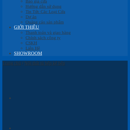
Báo giá cửa
Hướng dẫn sử dụng
Tin Tức Các Loại Cửa
Dự án
Quảng cáo sản phẩm
GIỚI THIỆU
Thanh toán và giao hàng
Chính sách công ty
CSKH
Liên Hệ
SHOWROOM
Trang chủ
/
Nội thất tủ bếp kệ bếp