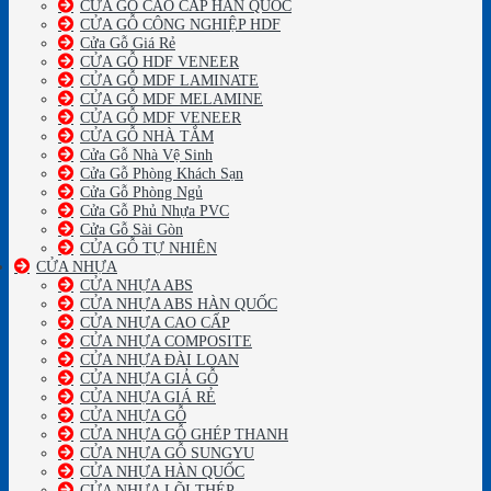
CỬA GỖ CAO CẤP HÀN QUỐC
CỬA GỖ CÔNG NGHIỆP HDF
Cửa Gỗ Giá Rẻ
CỬA GỖ HDF VENEER
CỬA GỖ MDF LAMINATE
CỬA GỖ MDF MELAMINE
CỬA GỖ MDF VENEER
CỬA GỖ NHÀ TẮM
Cửa Gỗ Nhà Vệ Sinh
Cửa Gỗ Phòng Khách Sạn
Cửa Gỗ Phòng Ngủ
Cửa Gỗ Phủ Nhựa PVC
Cửa Gỗ Sài Gòn
CỬA GỖ TỰ NHIÊN
CỬA NHỰA
CỬA NHỰA ABS
CỬA NHỰA ABS HÀN QUỐC
CỬA NHỰA CAO CẤP
CỬA NHỰA COMPOSITE
CỬA NHỰA ĐÀI LOAN
CỬA NHỰA GIẢ GỖ
CỬA NHỰA GIÁ RẺ
CỬA NHỰA GỖ
CỬA NHỰA GỖ GHÉP THANH
CỬA NHỰA GỖ SUNGYU
CỬA NHỰA HÀN QUỐC
CỬA NHỰA LÕI THÉP