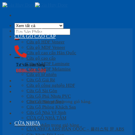
Skip
to
content
Tìm
TRANG CHỦ
kiếm:
CỬA GỖ CAO CẤP
Cửa gỗ HDF Veneer
Cửa gỗ MDF Veneer
Cửa gỗ cao cấp Hàn Quốc
Cửa gỗ cao cấp
Cửa gỗ MDF Laminate
Tư vấn bán hàng
Cửa gỗ MDF Melamine
0886.500.500
Cửa gỗ tự nhiên
Cửa Gỗ Giá Rẻ
Cửa gỗ công nghiệp HDF
Cửa Gỗ Sài Gòn
Cửa Gỗ Phủ Nhựa PVC
Cửa Gỗ Phòng Ngủ
Chưa có sản phẩm trong giỏ hàng.
Cửa Gỗ Phòng Khách Sạn
Cửa Gỗ Nhà Vệ Sinh
Giỏ hàng
CỬA GỖ NHÀ TẮM
CỬA NHỰA
Chưa có sản phẩm trong giỏ hàng.
CỬA NHỰA ABS HÀN QUỐC – 플라스틱 문 ABS
Cửa Nhựa Đài Loan