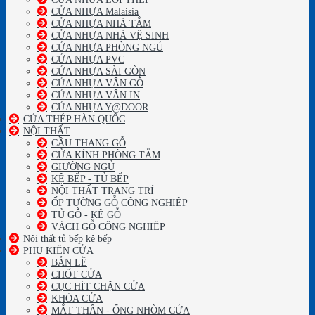
CỬA NHỰA Malaisia
CỬA NHỰA NHÀ TẮM
CỬA NHỰA NHÀ VỆ SINH
CỬA NHỰA PHÒNG NGỦ
CỬA NHỰA PVC
CỬA NHỰA SÀI GÒN
CỬA NHỰA VÂN GỖ
CỬA NHỰA VÂN IN
CỬA NHỰA Y@DOOR
CỬA THÉP HÀN QUỐC
NỘI THẤT
CẦU THANG GỖ
CỬA KÍNH PHÒNG TẮM
GIƯỜNG NGỦ
KỆ BẾP - TỦ BẾP
NỘI THẤT TRANG TRÍ
ỐP TƯỜNG GỖ CÔNG NGHIỆP
TỦ GỖ - KỆ GỖ
VÁCH GỖ CÔNG NGHIỆP
Nội thất tủ bếp kệ bếp
PHỤ KIỆN CỬA
BẢN LỀ
CHỐT CỬA
CỤC HÍT CHẶN CỬA
KHÓA CỬA
MẮT THẦN - ỐNG NHÒM CỬA