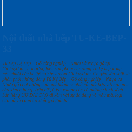
Nội thất nhà bếp TU-KE-BEP-
33
Tủ Bếp Kệ Bếp – Gỗ công nghiêp – Nhựa và Nhựa gỗ tại
Giahuydoor là thương hiệu sản phẩm các dòng Tủ kệ bếp trong
một chuỗi các hệ thống Showroom Giahuydoor. Chuyên sản xuất và
phân phối những dòng Tủ Kệ Bếp – Gỗ công nghiêp – Nhựa và
Nhựa gỗ chất lượng cao, giá thành rẻ nhất và phù hợp với mọi nhu
cầu khách hàng. Trên hết, Giahuydoor còn có những chính sách
bán hàng ƯU ĐÃI CAO đi kèm với sự đa dạng về mẫu mã, loại
cửa gỗ và cả phân khúc giá thành.