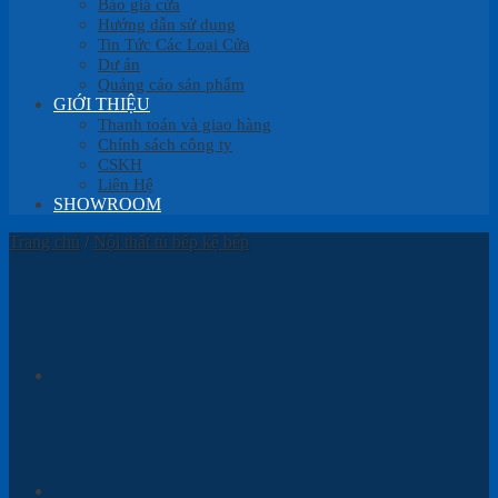
Báo giá cửa
Hướng dẫn sử dụng
Tin Tức Các Loại Cửa
Dự án
Quảng cáo sản phẩm
GIỚI THIỆU
Thanh toán và giao hàng
Chính sách công ty
CSKH
Liên Hệ
SHOWROOM
Trang chủ
/
Nội thất tủ bếp kệ bếp