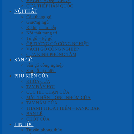
VÁCH CHỐNG CHÁY
CỬA THÉP HÀN QUỐC
NỘI THẤT
Cầu thang gỗ
Giường ngủ
Kệ bếp – tủ bếp
Nội thất trang trí
Tủ gỗ – kệ gỗ
ỐP TƯỜNG GỖ CÔNG NGHIỆP
VÁCH GỖ CÔNG NGHIỆP
CỬA KÍNH PHÒNG TẮM
SÀN GỖ
Sàn gỗ công nghiệp
Sàn gỗ tự nhiên
PHỤ KIỆN CỬA
KHÓA CỬA
TAY ĐẨY HƠI
CỤC HÍT CHẶN CỬA
MẮT THẦN – ỐNG NHÒM CỬA
TAY NẮM CỬA
THANH THOÁT HIỂM – PANIC BAR
BẢN LỀ
CHỐT CỬA
TIN TỨC
Tư vấn phong thủy