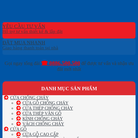
YÊU CẦU TƯ VẤN
ĐẶT MUA NHANH
☎ 0886.500.500
Gọi ngay tổng đài
để được tư vấn và nhận ưu
đãi mới nhất
DANH MỤC SẢN PHẨM
CỬA CHỐNG CHÁY
CỬA GỖ CHỐNG CHÁY
CỬA THÉP CHỐNG CHÁY
CỬA THÉP VÂN GỖ
KÍNH CHỐNG CHÁY
VÁCH CHỐNG CHÁY
CỬA GỖ
CỬA GỖ CAO CẤP