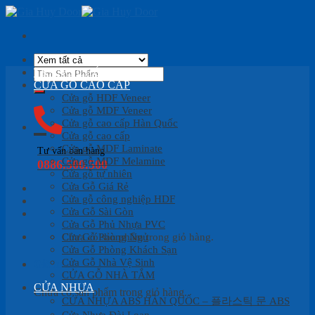
Skip
to
content
Tìm
TRANG CHỦ
kiếm:
CỬA GỖ CAO CẤP
Cửa gỗ HDF Veneer
Cửa gỗ MDF Veneer
Cửa gỗ cao cấp Hàn Quốc
Cửa gỗ cao cấp
Cửa gỗ MDF Laminate
Tư vấn bán hàng
Cửa gỗ MDF Melamine
0886.500.500
Cửa gỗ tự nhiên
Cửa Gỗ Giá Rẻ
Cửa gỗ công nghiệp HDF
Cửa Gỗ Sài Gòn
Cửa Gỗ Phủ Nhựa PVC
Cửa Gỗ Phòng Ngủ
Chưa có sản phẩm trong giỏ hàng.
Cửa Gỗ Phòng Khách Sạn
Cửa Gỗ Nhà Vệ Sinh
Giỏ hàng
CỬA GỖ NHÀ TẮM
CỬA NHỰA
Chưa có sản phẩm trong giỏ hàng.
CỬA NHỰA ABS HÀN QUỐC – 플라스틱 문 ABS
Cửa Nhựa Đài Loan