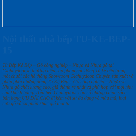
Nội thất nhà bếp TU-KE-BEP-
15
Tủ Bếp Kệ Bếp – Gỗ công nghiêp – Nhựa và Nhựa gỗ tại
Giahuydoor là thương hiệu sản phẩm các dòng Tủ kệ bếp trong
một chuỗi các hệ thống Showroom Giahuydoor. Chuyên sản xuất và
phân phối những dòng Tủ Kệ Bếp – Gỗ công nghiêp – Nhựa và
Nhựa gỗ chất lượng cao, giá thành rẻ nhất và phù hợp với mọi nhu
cầu khách hàng. Trên hết, Giahuydoor còn có những chính sách
bán hàng ƯU ĐÃI CAO đi kèm với sự đa dạng về mẫu mã, loại
cửa gỗ và cả phân khúc giá thành.