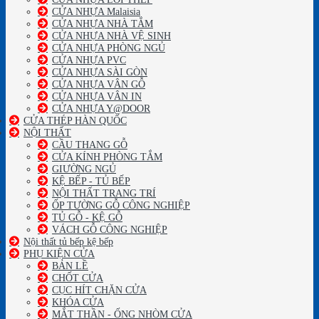
CỬA NHỰA Malaisia
CỬA NHỰA NHÀ TẮM
CỬA NHỰA NHÀ VỆ SINH
CỬA NHỰA PHÒNG NGỦ
CỬA NHỰA PVC
CỬA NHỰA SÀI GÒN
CỬA NHỰA VÂN GỖ
CỬA NHỰA VÂN IN
CỬA NHỰA Y@DOOR
CỬA THÉP HÀN QUỐC
NỘI THẤT
CẦU THANG GỖ
CỬA KÍNH PHÒNG TẮM
GIƯỜNG NGỦ
KỆ BẾP - TỦ BẾP
NỘI THẤT TRANG TRÍ
ỐP TƯỜNG GỖ CÔNG NGHIỆP
TỦ GỖ - KỆ GỖ
VÁCH GỖ CÔNG NGHIỆP
Nội thất tủ bếp kệ bếp
PHỤ KIỆN CỬA
BẢN LỀ
CHỐT CỬA
CỤC HÍT CHẶN CỬA
KHÓA CỬA
MẮT THẦN - ỐNG NHÒM CỬA