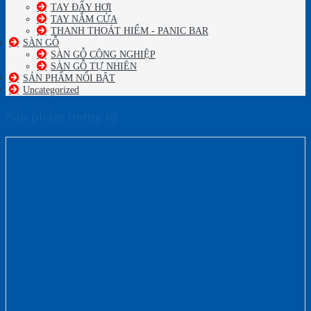
TAY ĐẨY HƠI
TAY NẮM CỬA
THANH THOÁT HIỂM - PANIC BAR
SÀN GỖ
SÀN GỖ CÔNG NGHIỆP
SÀN GỖ TỰ NHIÊN
SẢN PHẨM NỔI BẬT
Uncategorized
Sản phẩm tương tự