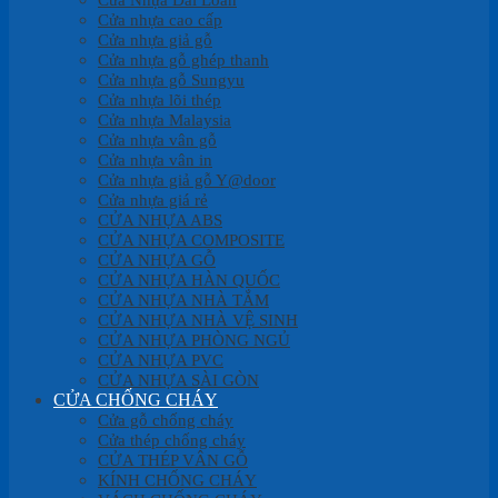
Cửa nhựa cao cấp
Cửa nhựa giả gỗ
Cửa nhựa gỗ ghép thanh
Cửa nhựa gỗ Sungyu
Cửa nhựa lõi thép
Cửa nhựa Malaysia
Cửa nhựa vân gỗ
Cửa nhựa vân in
Cửa nhựa giả gỗ Y@door
Cửa nhựa giá rẻ
CỬA NHỰA ABS
CỬA NHỰA COMPOSITE
CỬA NHỰA GỖ
CỬA NHỰA HÀN QUỐC
CỬA NHỰA NHÀ TẮM
CỬA NHỰA NHÀ VỆ SINH
CỬA NHỰA PHÒNG NGỦ
CỬA NHỰA PVC
CỬA NHỰA SÀI GÒN
CỬA CHỐNG CHÁY
Cửa gỗ chống cháy
Cửa thép chống cháy
CỬA THÉP VÂN GỖ
KÍNH CHỐNG CHÁY