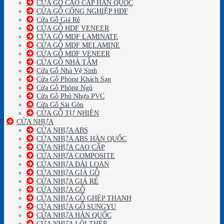
CỬA GỖ CAO CẤP HÀN QUỐC
CỬA GỖ CÔNG NGHIỆP HDF
Cửa Gỗ Giá Rẻ
CỬA GỖ HDF VENEER
CỬA GỖ MDF LAMINATE
CỬA GỖ MDF MELAMINE
CỬA GỖ MDF VENEER
CỬA GỖ NHÀ TẮM
Cửa Gỗ Nhà Vệ Sinh
Cửa Gỗ Phòng Khách Sạn
Cửa Gỗ Phòng Ngủ
Cửa Gỗ Phủ Nhựa PVC
Cửa Gỗ Sài Gòn
CỬA GỖ TỰ NHIÊN
CỬA NHỰA
CỬA NHỰA ABS
CỬA NHỰA ABS HÀN QUỐC
CỬA NHỰA CAO CẤP
CỬA NHỰA COMPOSITE
CỬA NHỰA ĐÀI LOAN
CỬA NHỰA GIẢ GỖ
CỬA NHỰA GIÁ RẺ
CỬA NHỰA GỖ
CỬA NHỰA GỖ GHÉP THANH
CỬA NHỰA GỖ SUNGYU
CỬA NHỰA HÀN QUỐC
CỬA NHỰA LÕI THÉP