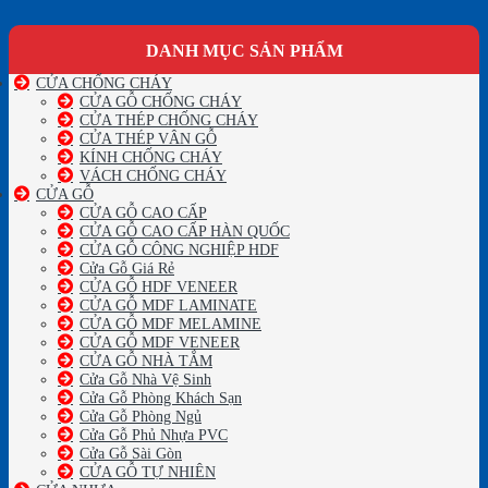
DANH MỤC SẢN PHẨM
CỬA CHỐNG CHÁY
CỬA GỖ CHỐNG CHÁY
CỬA THÉP CHỐNG CHÁY
CỬA THÉP VÂN GỖ
KÍNH CHỐNG CHÁY
VÁCH CHỐNG CHÁY
CỬA GỖ
CỬA GỖ CAO CẤP
CỬA GỖ CAO CẤP HÀN QUỐC
CỬA GỖ CÔNG NGHIỆP HDF
Cửa Gỗ Giá Rẻ
CỬA GỖ HDF VENEER
CỬA GỖ MDF LAMINATE
CỬA GỖ MDF MELAMINE
CỬA GỖ MDF VENEER
CỬA GỖ NHÀ TẮM
Cửa Gỗ Nhà Vệ Sinh
Cửa Gỗ Phòng Khách Sạn
Cửa Gỗ Phòng Ngủ
Cửa Gỗ Phủ Nhựa PVC
Cửa Gỗ Sài Gòn
CỬA GỖ TỰ NHIÊN