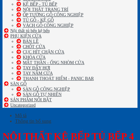
KỆ BẾP - TỦ BẾP
NỘI THẤT TRANG TRÍ
ỐP TƯỜNG GỖ CÔNG NGHIỆP
TỦ GỖ - KỆ GỖ
VÁCH GỖ CÔNG NGHIỆP
Nội thất tủ bếp kệ bếp
PHỤ KIỆN CỬA
BẢN LỀ
CHỐT CỬA
CỤC HÍT CHẶN CỬA
KHÓA CỬA
MẮT THẦN - ỐNG NHÒM CỬA
TAY ĐẨY HƠI
TAY NẮM CỬA
THANH THOÁT HIỂM - PANIC BAR
SÀN GỖ
SÀN GỖ CÔNG NGHIỆP
SÀN GỖ TỰ NHIÊN
SẢN PHẨM NỔI BẬT
Uncategorized
Mô tả
Thông tin bổ sung
NỘI THẤT KỆ BẾP TỦ BẾP 4