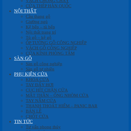
VÁCH CHỐNG CHÁY
CỬA THÉP HÀN QUỐC
NỘI THẤT
Cầu thang gỗ
Giường ngủ
Kệ bếp – tủ bếp
Nội thất trang trí
Tủ gỗ – kệ gỗ
ỐP TƯỜNG GỖ CÔNG NGHIỆP
VÁCH GỖ CÔNG NGHIỆP
CỬA KÍNH PHÒNG TẮM
SÀN GỖ
Sàn gỗ công nghiệp
Sàn gỗ tự nhiên
PHỤ KIỆN CỬA
KHÓA CỬA
TAY ĐẨY HƠI
CỤC HÍT CHẶN CỬA
MẮT THẦN – ỐNG NHÒM CỬA
TAY NẮM CỬA
THANH THOÁT HIỂM – PANIC BAR
BẢN LỀ
CHỐT CỬA
TIN TỨC
Tư vấn phong thủy