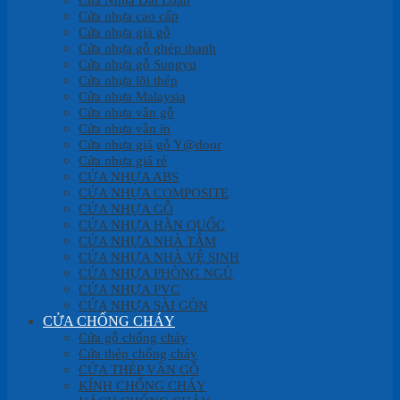
Cửa nhựa cao cấp
Cửa nhựa giả gỗ
Cửa nhựa gỗ ghép thanh
Cửa nhựa gỗ Sungyu
Cửa nhựa lõi thép
Cửa nhựa Malaysia
Cửa nhựa vân gỗ
Cửa nhựa vân in
Cửa nhựa giả gỗ Y@door
Cửa nhựa giá rẻ
CỬA NHỰA ABS
CỬA NHỰA COMPOSITE
CỬA NHỰA GỖ
CỬA NHỰA HÀN QUỐC
CỬA NHỰA NHÀ TẮM
CỬA NHỰA NHÀ VỆ SINH
CỬA NHỰA PHÒNG NGỦ
CỬA NHỰA PVC
CỬA NHỰA SÀI GÒN
CỬA CHỐNG CHÁY
Cửa gỗ chống cháy
Cửa thép chống cháy
CỬA THÉP VÂN GỖ
KÍNH CHỐNG CHÁY