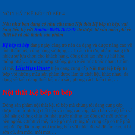
NỘI THẤT KỆ BẾP TỦ BẾP 4
Nếu như bạn đang có nhu cầu mua Nội thất Kệ bếp tủ bếp, vui
lòng liên hệ với
Hotline 0933.707.707
để được tư vấn miễn phí về
thiết kế và giá thành sản phẩm
Kệ bếp tủ bếp
đang ngày càng trở nên đa dạng và được nâng cao về
tính thẩm mỹ, công năng sử dụng,… 1 cách tối ưu, nhằm mang tới
nhiều sự lựa chọn cho khách hàng, đồng thời tạo nên sự hài hòa,
thống nhất,… trong những không gian kiến trúc khác nhau. Chính
GiaHuyDoor
vì thế,
hiện đang cung cấp
Nội thất Kệ bếp tủ
bế
p
với những mẫu sản phẩm được làm từ chất liệu khác nhau, đa
dạng về kiểu dáng thiết kế, màu sắc, phong cách kiến trúc,…
Nội thất Kệ bếp tủ bếp
Dòng sản phẩm nội thất kệ, tủ bếp mà chúng tôi đang cung cấp
được làm từ những chất liệu vô cùng cao cấp, đảm bảo về độ bền và
khả năng chống chịu tốt nhất trước những tác động từ môi trường
bên ngoài. Chính vì thế, tủ kệ gỗ mà chúng tôi cung cấp có thể phù
hợp để lắp đặt trong môi trường bếp với nhiệt độ và độ ẩm cao, ít bị
sờn cũ, ẩm mốc, mối mọt,…