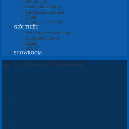
Báo giá cửa
Hướng dẫn sử dụng
Tin Tức Các Loại Cửa
Dự án
Quảng cáo sản phẩm
GIỚI THIỆU
Thanh toán và giao hàng
Chính sách công ty
CSKH
Liên Hệ
SHOWROOM
Trang chủ
/
NỘI THẤT
/
KỆ BẾP - TỦ BẾP