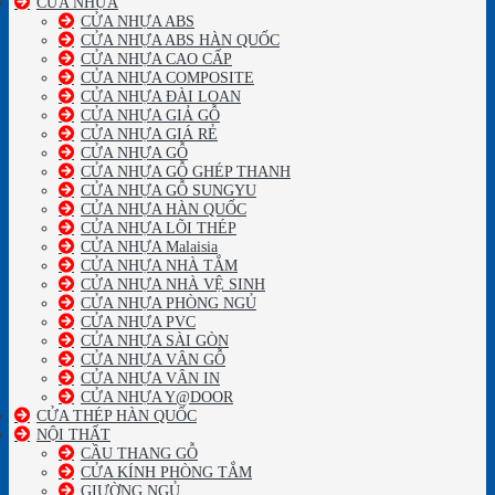
CỬA NHỰA
CỬA NHỰA ABS
CỬA NHỰA ABS HÀN QUỐC
CỬA NHỰA CAO CẤP
CỬA NHỰA COMPOSITE
CỬA NHỰA ĐÀI LOAN
CỬA NHỰA GIẢ GỖ
CỬA NHỰA GIÁ RẺ
CỬA NHỰA GỖ
CỬA NHỰA GỖ GHÉP THANH
CỬA NHỰA GỖ SUNGYU
CỬA NHỰA HÀN QUỐC
CỬA NHỰA LÕI THÉP
CỬA NHỰA Malaisia
CỬA NHỰA NHÀ TẮM
CỬA NHỰA NHÀ VỆ SINH
CỬA NHỰA PHÒNG NGỦ
CỬA NHỰA PVC
CỬA NHỰA SÀI GÒN
CỬA NHỰA VÂN GỖ
CỬA NHỰA VÂN IN
CỬA NHỰA Y@DOOR
CỬA THÉP HÀN QUỐC
NỘI THẤT
CẦU THANG GỖ
CỬA KÍNH PHÒNG TẮM
GIƯỜNG NGỦ