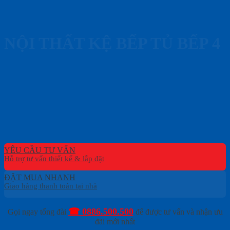
NỘI THẤT KỆ BẾP TỦ BẾP 4
YÊU CẦU TƯ VẤN
ĐẶT MUA NHANH
☎ 0886.500.500
Gọi ngay tổng đài
để được tư vấn và nhận ưu
đãi mới nhất