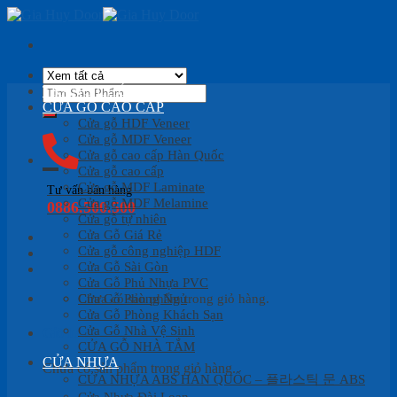
Skip
to
content
Tìm
TRANG CHỦ
kiếm:
CỬA GỖ CAO CẤP
Cửa gỗ HDF Veneer
Cửa gỗ MDF Veneer
Cửa gỗ cao cấp Hàn Quốc
Cửa gỗ cao cấp
Cửa gỗ MDF Laminate
Tư vấn bán hàng
Cửa gỗ MDF Melamine
0886.500.500
Cửa gỗ tự nhiên
Cửa Gỗ Giá Rẻ
Cửa gỗ công nghiệp HDF
Cửa Gỗ Sài Gòn
Cửa Gỗ Phủ Nhựa PVC
Cửa Gỗ Phòng Ngủ
Chưa có sản phẩm trong giỏ hàng.
Cửa Gỗ Phòng Khách Sạn
Cửa Gỗ Nhà Vệ Sinh
Giỏ hàng
CỬA GỖ NHÀ TẮM
CỬA NHỰA
Chưa có sản phẩm trong giỏ hàng.
CỬA NHỰA ABS HÀN QUỐC – 플라스틱 문 ABS
Cửa Nhựa Đài Loan