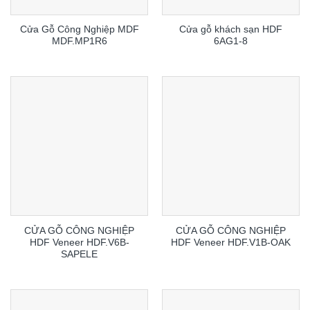
Cửa Gỗ Công Nghiệp MDF
Cửa gỗ khách sạn HDF
MDF.MP1R6
6AG1-8
CỬA GỖ CÔNG NGHIỆP
CỬA GỖ CÔNG NGHIỆP
HDF Veneer HDF.V6B-
HDF Veneer HDF.V1B-OAK
SAPELE