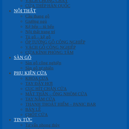
VÁCH CHỐNG CHÁY
CỬA THÉP HÀN QUỐC
NỘI THẤT
Cầu thang gỗ
Giường ngủ
Kệ bếp – tủ bếp
Nội thất trang trí
Tủ gỗ – kệ gỗ
ỐP TƯỜNG GỖ CÔNG NGHIỆP
VÁCH GỖ CÔNG NGHIỆP
CỬA KÍNH PHÒNG TẮM
SÀN GỖ
Sàn gỗ công nghiệp
Sàn gỗ tự nhiên
PHỤ KIỆN CỬA
KHÓA CỬA
TAY ĐẨY HƠI
CỤC HÍT CHẶN CỬA
MẮT THẦN – ỐNG NHÒM CỬA
TAY NẮM CỬA
THANH THOÁT HIỂM – PANIC BAR
BẢN LỀ
CHỐT CỬA
TIN TỨC
Tư vấn phong thủy