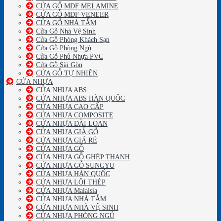
CỬA GỖ MDF MELAMINE
CỬA GỖ MDF VENEER
CỬA GỖ NHÀ TẮM
Cửa Gỗ Nhà Vệ Sinh
Cửa Gỗ Phòng Khách Sạn
Cửa Gỗ Phòng Ngủ
Cửa Gỗ Phủ Nhựa PVC
Cửa Gỗ Sài Gòn
CỬA GỖ TỰ NHIÊN
CỬA NHỰA
CỬA NHỰA ABS
CỬA NHỰA ABS HÀN QUỐC
CỬA NHỰA CAO CẤP
CỬA NHỰA COMPOSITE
CỬA NHỰA ĐÀI LOAN
CỬA NHỰA GIẢ GỖ
CỬA NHỰA GIÁ RẺ
CỬA NHỰA GỖ
CỬA NHỰA GỖ GHÉP THANH
CỬA NHỰA GỖ SUNGYU
CỬA NHỰA HÀN QUỐC
CỬA NHỰA LÕI THÉP
CỬA NHỰA Malaisia
CỬA NHỰA NHÀ TẮM
CỬA NHỰA NHÀ VỆ SINH
CỬA NHỰA PHÒNG NGỦ