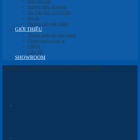
Báo giá cửa
Hướng dẫn sử dụng
Tin Tức Các Loại Cửa
Dự án
Quảng cáo sản phẩm
GIỚI THIỆU
Thanh toán và giao hàng
Chính sách công ty
CSKH
Liên Hệ
SHOWROOM
Trang chủ
/
CỬA GỖ
/
CỬA GỖ HDF VENEER