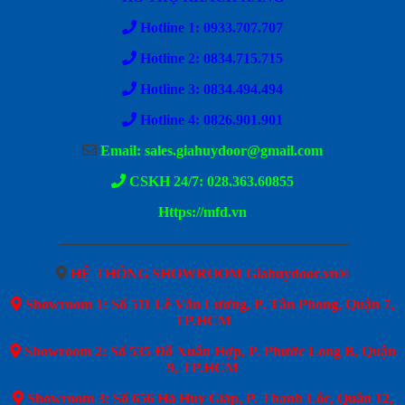
Hotline 1: 0933.707.707
Hotline 2: 0834.715.715
Hotline 3: 0834.494.494
Hotline 4: 0826.901.901
Email: sales.giahuydoor@gmail.com
CSKH 24/7: 028.363.60855
Https://mfd.vn
————————————————————
HỆ THỐNG SHOWROOM Giahuydoor.vn®
Showroom 1: Số 511 Lê Văn Lương, P. Tân Phong, Quận 7,
TP.HCM
Showroom 2: Số 535 Đỗ Xuân Hợp, P. Phước Long B, Quận
9, TP.HCM
Showroom 3: Số 656 Hà Huy Giáp, P. Thạnh Lộc, Quận 12,