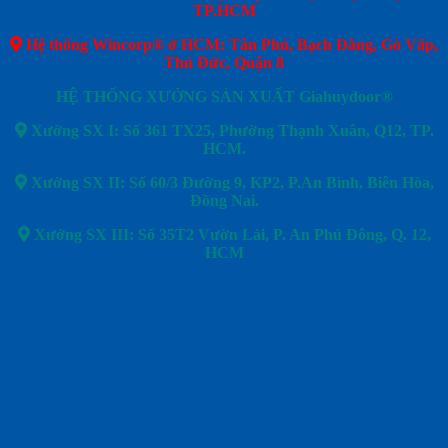
TP.HCM
Hệ thống Wincorp® ở HCM: Tân Phú, Bạch Đằng, Gò Vấp,
Thủ Đức, Quận 8
HỆ THỐNG XƯỞNG SẢN XUẤT Giahuydoor®
Xưởng SX I: Số 361 TX25, Phường Thạnh Xuân, Q12, TP.
HCM.
Xưởng SX II: Số 60/3 Đường 9, KP2, P.An Bình, Biên Hòa,
Đồng Nai.
Xưởng SX III: Số 35T2 Vườn Lài, P. An Phú Đông, Q. 12,
HCM