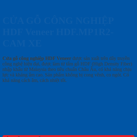
CỬA GỖ CÔNG NGHIỆP
HDF Veneer HDF.MP1R2-
CAM XE
Cửa gỗ công nghiệp HDF Veneer
được sản xuất trên dây truyền
công nghệ hiện đại, được làm từ tấm gỗ HDF (High Density Fiber)
nhập khẩu từ Malaysia theo tiêu chuẩn Châu Âu, có khả năng chịu
lực và kháng ẩm cao. Sản phẩm không bị cong vênh, co ngót. Có
khả năng cách âm, cách nhiệt tốt.