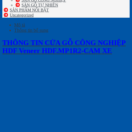
SÀN GỖ TỰ NHIÊN
SẢN PHẨM NỔI BẬT
Uncategorized
Mô tả
Thông tin bổ sung
THÔNG TIN CỬA GỖ CÔNG NGHIỆP
HDF Veneer HDF.MP1R2-CAM XE