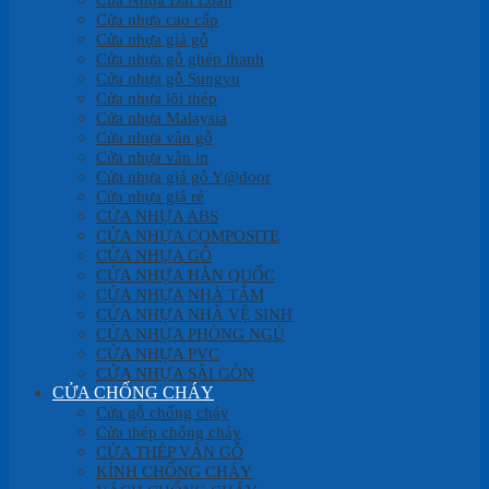
Cửa nhựa cao cấp
Cửa nhựa giả gỗ
Cửa nhựa gỗ ghép thanh
Cửa nhựa gỗ Sungyu
Cửa nhựa lõi thép
Cửa nhựa Malaysia
Cửa nhựa vân gỗ
Cửa nhựa vân in
Cửa nhựa giả gỗ Y@door
Cửa nhựa giá rẻ
CỬA NHỰA ABS
CỬA NHỰA COMPOSITE
CỬA NHỰA GỖ
CỬA NHỰA HÀN QUỐC
CỬA NHỰA NHÀ TẮM
CỬA NHỰA NHÀ VỆ SINH
CỬA NHỰA PHÒNG NGỦ
CỬA NHỰA PVC
CỬA NHỰA SÀI GÒN
CỬA CHỐNG CHÁY
Cửa gỗ chống cháy
Cửa thép chống cháy
CỬA THÉP VÂN GỖ
KÍNH CHỐNG CHÁY