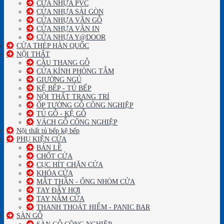
CỬA NHỰA PVC
CỬA NHỰA SÀI GÒN
CỬA NHỰA VÂN GỖ
CỬA NHỰA VÂN IN
CỬA NHỰA Y@DOOR
CỬA THÉP HÀN QUỐC
NỘI THẤT
CẦU THANG GỖ
CỬA KÍNH PHÒNG TẮM
GIƯỜNG NGỦ
KỆ BẾP - TỦ BẾP
NỘI THẤT TRANG TRÍ
ỐP TƯỜNG GỖ CÔNG NGHIỆP
TỦ GỖ - KỆ GỖ
VÁCH GỖ CÔNG NGHIỆP
Nội thất tủ bếp kệ bếp
PHỤ KIỆN CỬA
BẢN LỀ
CHỐT CỬA
CỤC HÍT CHẶN CỬA
KHÓA CỬA
MẮT THẦN - ỐNG NHÒM CỬA
TAY ĐẨY HƠI
TAY NẮM CỬA
THANH THOÁT HIỂM - PANIC BAR
SÀN GỖ
SÀN GỖ CÔNG NGHIỆP