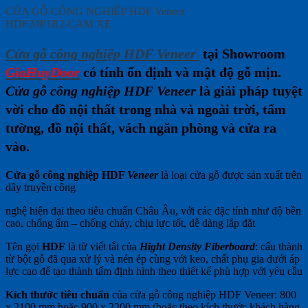
CỬA GỖ CÔNG NGHIỆP HDF Veneer
HDF.MP1R2-CAM XE
Cửa gỗ công nghiệp HDF Veneer
tại Showroom
GiaHuyDoor
có tính ổn định và mật độ gỗ mịn.
Cửa gỗ công nghiệp HDF Veneer
là giải pháp tuyệt
vời cho đồ nội thất trong nhà và ngoài trời, tấm
tường, đồ nội thất, vách ngăn phòng và cửa ra
vào.
Cửa gỗ công nghiệp HDF
Veneer
là loại cửa gỗ được sản xuất trên
dây truyền công
nghệ hiện đại theo tiêu chuẩn Châu Âu, với các đặc tính như độ bền
cao, chống ẩm – chống cháy, chịu lực tốt, dễ dàng lắp đặt
Tên gọi
HDF
là từ viết tắt của
Hight Density Fiberboard
: cấu thành
từ bột gỗ đã qua xử lý và nén ép cùng với keo, chất phụ gia dưới áp
lực cao để tạo thành tấm định hình theo thiết kế phù hợp với yêu cầu
Kích thước tiêu chuẩn
của cửa gỗ công nghiệp HDF Veneer: 800
x 2100 mm hoặc 900 x 2200 mm (hoặc theo kích thước khách hàng