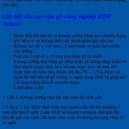
yêu cầu)
Chi tiết cấu tạo cửa gỗ công nghiệp HDF
Veneer
Được liên kết tấm da và khung xương bằng keo chuyên dụng
gốc hữu cơ và không chứa các thành phần gây độc hại
Khung bao 40 x 110 mm (±2 mm) hoặc co giãn theo chiều
dày tường
Nẹp chỉ 2 mặt 40 x 10 mm làm bằng gỗ tự nhiên
Khung xương làm bằng gỗ cứng hoặc gỗ thông nhập khẩu có
kích thước trung bình 34 x 40 mm hoặc 34 x 50 mm. Đã
được tẩm sấy theo tiêu chuẩn (độ ẩm 7% – 12%), được cắt
ngắn để triệt tiêu sớ gỗ chống co ngót, cong vênh và ghép nối
với nhau bằng đinh
U
chuyên dụng
Cánh gồm 3 lớp:
+ Lớp 1:
Khung xương chịu lực cho toàn bộ cánh cửa
+ Lớp 2:
2 tấm HDF định hình theo panel cửa. độ dày khoảng 3
mm mỗi tấm.Ở giữa 2 tấm HDF và khung xương là chất liệu đặc
biệt để giữ cho cánh cửa luôn chắc chắn và không bị cong vênh và
co ngót.