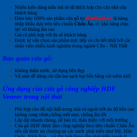
Nhiều kiểu dáng mẫu mã sẽ rất thích hợp cho căn nhà của
khách hàng
Đảm bảo 100% sản phẩm cửa gỗ tại
GiaHuyDoor
là hàng
nhập khẩu dựa trên tiêu chuẩn
Châu Âu
, có khả năng chịu
lực và kháng ẩm cao
Giá cả phù hợp với đa số khách hàng
Được tư vấn chọn sản phẩm trực tiếp và chi tiết nhất bởi các
nhân viên nhiều kinh nghiệm trong ngành Cửa – Nội Thất
Bảo quản cửa gỗ:
Không thấm nước, sử dụng bền đẹp
Vệ sinh dễ dàng chỉ cần lau sạch bụi bẩn bằng vải mềm khô
Ứng dụng của cửa
gỗ công nghiệp HDF
Veneer trong nội thất
Phù hợp cho đồ nội thất trong nhà và ngoài trời do độ bền cao
không cong vênh,chống mối mọt, chống ẩm tốt
Lắp đặt nhanh chóng, dễ bảo trì, thân thiện với môi trường
Cửa gỗ HDF được làm công nghiệp theo tiêu chuẩn Châu Âu
nên rất được ưa chuộng tại các nước phát triển như Mỹ, Hàn
Quốc, Nhật Bản,.. và đặc biệt đang dần phát triển mạnh ở