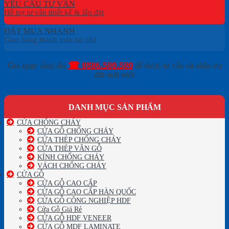
YÊU CẦU TƯ VẤN
ĐẶT MUA NHANH
☎ 0886.500.500
Gọi ngay tổng đài
để được tư vấn và nhận ưu
đãi mới nhất
DANH MỤC SẢN PHẨM
CỬA CHỐNG CHÁY
CỬA GỖ CHỐNG CHÁY
CỬA THÉP CHỐNG CHÁY
CỬA THÉP VÂN GỖ
KÍNH CHỐNG CHÁY
VÁCH CHỐNG CHÁY
CỬA GỖ
CỬA GỖ CAO CẤP
CỬA GỖ CAO CẤP HÀN QUỐC
CỬA GỖ CÔNG NGHIỆP HDF
Cửa Gỗ Giá Rẻ
CỬA GỖ HDF VENEER
CỬA GỖ MDF LAMINATE