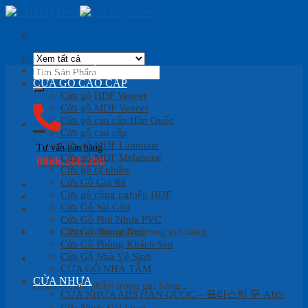
Skip
to
content
Tìm
TRANG CHỦ
kiếm:
CỬA GỖ CAO CẤP
Cửa gỗ HDF Veneer
Cửa gỗ MDF Veneer
Cửa gỗ cao cấp Hàn Quốc
Cửa gỗ cao cấp
Cửa gỗ MDF Laminate
Tư vấn bán hàng
Cửa gỗ MDF Melamine
0886.500.500
Cửa gỗ tự nhiên
Cửa Gỗ Giá Rẻ
Cửa gỗ công nghiệp HDF
Cửa Gỗ Sài Gòn
Cửa Gỗ Phủ Nhựa PVC
Cửa Gỗ Phòng Ngủ
Chưa có sản phẩm trong giỏ hàng.
Cửa Gỗ Phòng Khách Sạn
Cửa Gỗ Nhà Vệ Sinh
Giỏ hàng
CỬA GỖ NHÀ TẮM
CỬA NHỰA
Chưa có sản phẩm trong giỏ hàng.
CỬA NHỰA ABS HÀN QUỐC – 플라스틱 문 ABS
Cửa Nhựa Đài Loan