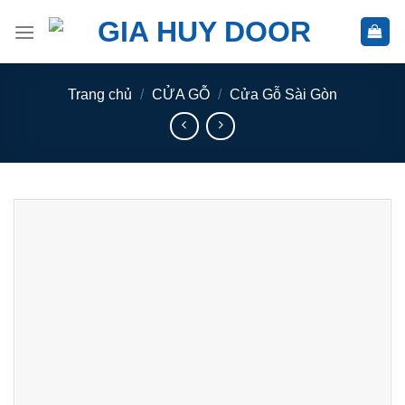
Skip
to
content
Trang chủ
/
CỬA GỖ
/
Cửa Gỗ Sài Gòn