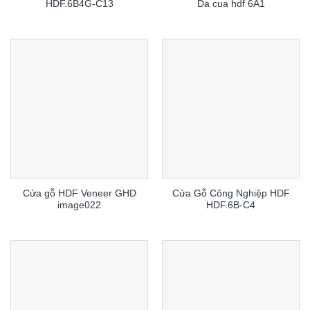
HDF.6B4G-C13
Da cua hdf 6A1
Cửa gỗ HDF Veneer GHD
Cửa Gỗ Công Nghiệp HDF
image022
HDF.6B-C4