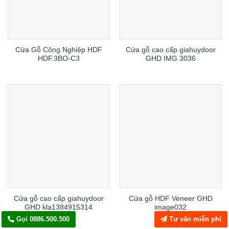
Cửa Gỗ Công Nghiệp HDF
Cửa gỗ cao cấp giahuydoor
HDF.3BO-C3
GHD IMG 3036
Cửa gỗ cao cấp giahuydoor
Cửa gỗ HDF Veneer GHD
GHD kla1384915314
image032
Gọi 0886.500.500
Tư vấn miễn phí