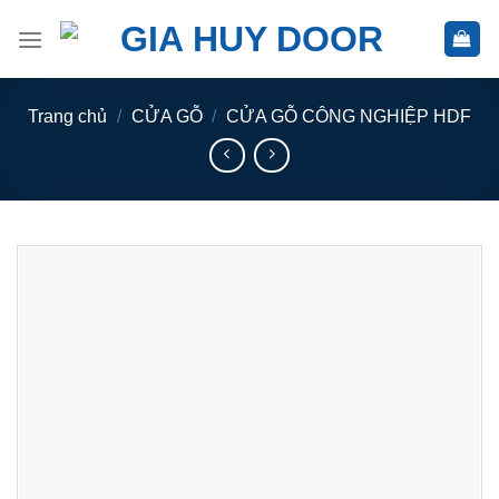
Skip
to
content
Trang chủ
/
CỬA GỖ
/
CỬA GỖ CÔNG NGHIỆP HDF