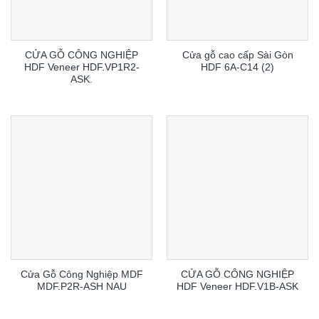
CỬA GỖ CÔNG NGHIỆP
Cửa gỗ cao cấp Sài Gòn
HDF Veneer HDF.VP1R2-
HDF 6A-C14 (2)
ASK.
Cửa Gỗ Công Nghiệp MDF
CỬA GỖ CÔNG NGHIỆP
MDF.P2R-ASH NAU
HDF Veneer HDF.V1B-ASK