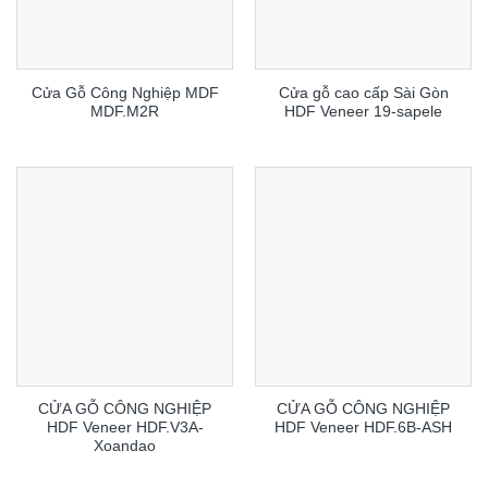
Cửa Gỗ Công Nghiệp MDF
Cửa gỗ cao cấp Sài Gòn
MDF.M2R
HDF Veneer 19-sapele
CỬA GỖ CÔNG NGHIỆP
CỬA GỖ CÔNG NGHIỆP
HDF Veneer HDF.V3A-
HDF Veneer HDF.6B-ASH
Xoandao