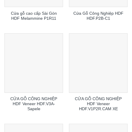
Cửa gỗ cao cấp Sài Gòn
Cửa Gỗ Công Nghiệp HDF
HDF Melammine P1R11
HDF.P2B-C1
CỬA GỖ CÔNG NGHIỆP
CỬA GỖ CÔNG NGHIỆP
HDF Veneer HDF.V3A-
HDF Veneer
Sapele
HDF.V1P2R.CAM XE