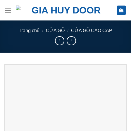
Skip
to
content
Trang chủ
/
CỬA GỖ
/
CỬA GỖ CAO CẤP