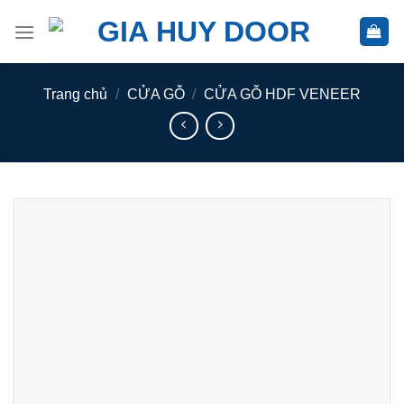
Skip
to
content
Trang chủ
/
CỬA GỖ
/
CỬA GỖ HDF VENEER