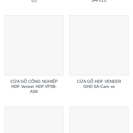
(2)
SAPELE
CỬA GỖ CÔNG NGHIỆP
CỬA GỖ HDF VENEER
HDF Veneer HDF.VP3B-
GHD 6A-Cam xe
ASK