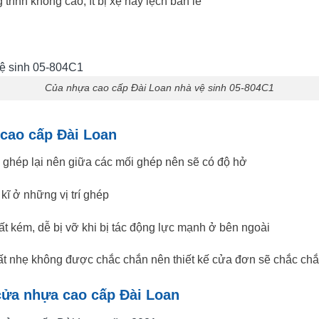
rình không cao, ít bị xệ hay lệch bản lề
Của nhựa cao cấp Đài Loan nhà vệ sinh 05-804C1
cao cấp Đài Loan
 ghép lại nên giữa các mối ghép nên sẽ có độ hở
 kĩ ở những vị trí ghép
t kém, dễ bị vỡ khi bị tác động lực mạnh ở bên ngoài
 rất nhẹ không được chắc chắn nên thiết kế cửa đơn sẽ chắc ch
 cửa nhựa cao cấp Đài Loan