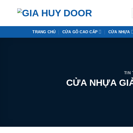
Skip
to
content
TRANG CHỦ
CỬA GỖ CAO CẤP
CỬA NHỰA
TIN
CỬA NHỰA GIẢ