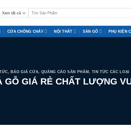
Tìm
kiếm:
CỬA CHỐNG CHÁY
NỘI THẤT
SÀN GỖ
PHỤ KIỆN 
 TỨC
,
BÁO GIÁ CỬA
,
QUẢNG CÁO SẢN PHẨM
,
TIN TỨC CÁC LOẠI
 GỖ GIÁ RẺ CHẤT LƯỢNG V