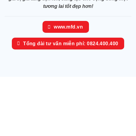
tương lai tốt đẹp hơn!
www.mfd.vn
Tổng đài tư vấn miễn phí: 0824.400.400