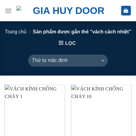
Skip
to
content
Trang chủ
/
Sản phẩm được gắn thẻ “vách cách nhiệt”
LỌC