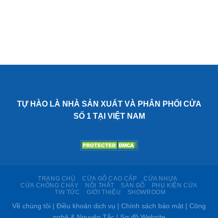
TỰ HÀO LÀ NHÀ SẢN XUẤT VÀ PHÂN PHỐI CỬA
SỐ 1 TẠI VIỆT NAM
TRANG CHỦ
CỬA GỖ CAO CẤP
CỬA NHỰA
CỬA CHỐNG CHÁY
NỘI THẤT
SÀN GỖ
PHỤ KIỆN CỬA
TIN TỨC
GIỚI THIỆU
SHOWROOM
Về chúng tôi | Điều khoản dịch vụ | Chính sách bảo mật | Công
nghệ & Nguyên Tắc | Sơ đồ Website