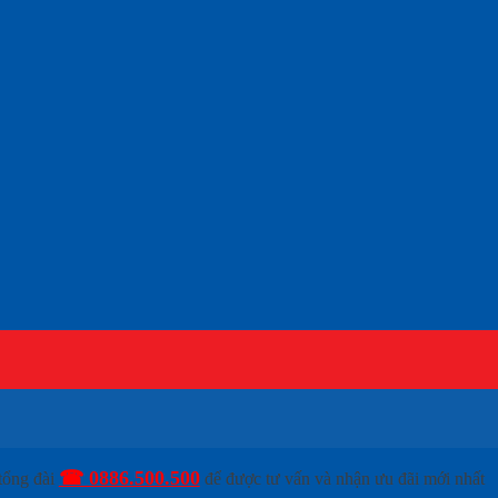
3
☎ 0886.500.500
tổng đài
để được tư vấn và nhận ưu đãi mới nhất