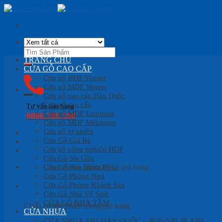
Skip
to
content
Tìm
kiếm:
TRANG CHỦ
CỬA GỖ CAO CẤP
Cửa gỗ HDF Veneer
Cửa gỗ MDF Veneer
Cửa gỗ cao cấp Hàn Quốc
Cửa gỗ cao cấp
Tư vấn bán hàng
Cửa gỗ MDF Laminate
0886.500.500
Cửa gỗ MDF Melamine
Cửa gỗ tự nhiên
Cửa Gỗ Giá Rẻ
Cửa gỗ công nghiệp HDF
Cửa Gỗ Sài Gòn
Cửa Gỗ Phủ Nhựa PVC
Chưa có sản phẩm trong giỏ hàng.
Cửa Gỗ Phòng Ngủ
Cửa Gỗ Phòng Khách Sạn
Giỏ hàng
Cửa Gỗ Nhà Vệ Sinh
CỬA GỖ NHÀ TẮM
Chưa có sản phẩm trong giỏ hàng.
CỬA NHỰA
CỬA NHỰA ABS HÀN QUỐC – 플라스틱 문 ABS