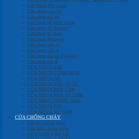
Cửa Nhựa Đài Loan
Cửa nhựa cao cấp
Cửa nhựa giả gỗ
Cửa nhựa gỗ ghép thanh
Cửa nhựa gỗ Sungyu
Cửa nhựa lõi thép
Cửa nhựa Malaysia
Cửa nhựa vân gỗ
Cửa nhựa vân in
Cửa nhựa giả gỗ Y@door
Cửa nhựa giá rẻ
CỬA NHỰA ABS
CỬA NHỰA COMPOSITE
CỬA NHỰA GỖ
CỬA NHỰA HÀN QUỐC
CỬA NHỰA NHÀ TẮM
CỬA NHỰA NHÀ VỆ SINH
CỬA NHỰA PHÒNG NGỦ
CỬA NHỰA PVC
CỬA NHỰA SÀI GÒN
CỬA CHỐNG CHÁY
Cửa gỗ chống cháy
Cửa thép chống cháy
CỬA THÉP VÂN GỖ