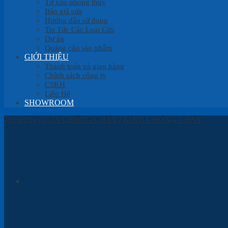
Tư vấn phong thủy
Báo giá cửa
Hướng dẫn sử dụng
Tin Tức Các Loại Cửa
Dự án
Quảng cáo sản phẩm
GIỚI THIỆU
Thanh toán và giao hàng
Chính sách công ty
CSKH
Liên Hệ
SHOWROOM
Trang chủ
/
CỬA CHỐNG CHÁY
/
KÍNH CHỐNG CHÁY