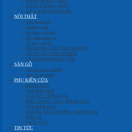
KÍNH CHỐNG CHÁY
VÁCH CHỐNG CHÁY
CỬA THÉP HÀN QUỐC
NỘI THẤT
Cầu thang gỗ
Giường ngủ
Kệ bếp – tủ bếp
Nội thất trang trí
Tủ gỗ – kệ gỗ
ỐP TƯỜNG GỖ CÔNG NGHIỆP
VÁCH GỖ CÔNG NGHIỆP
CỬA KÍNH PHÒNG TẮM
SÀN GỖ
Sàn gỗ công nghiệp
Sàn gỗ tự nhiên
PHỤ KIỆN CỬA
KHÓA CỬA
TAY ĐẨY HƠI
CỤC HÍT CHẶN CỬA
MẮT THẦN – ỐNG NHÒM CỬA
TAY NẮM CỬA
THANH THOÁT HIỂM – PANIC BAR
BẢN LỀ
CHỐT CỬA
TIN TỨC