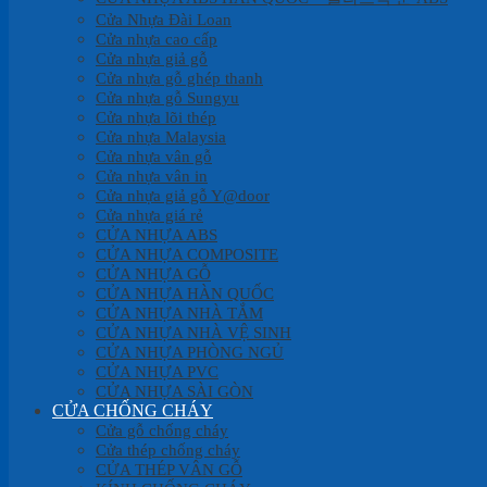
Cửa Nhựa Đài Loan
Cửa nhựa cao cấp
Cửa nhựa giả gỗ
Cửa nhựa gỗ ghép thanh
Cửa nhựa gỗ Sungyu
Cửa nhựa lõi thép
Cửa nhựa Malaysia
Cửa nhựa vân gỗ
Cửa nhựa vân in
Cửa nhựa giả gỗ Y@door
Cửa nhựa giá rẻ
CỬA NHỰA ABS
CỬA NHỰA COMPOSITE
CỬA NHỰA GỖ
CỬA NHỰA HÀN QUỐC
CỬA NHỰA NHÀ TẮM
CỬA NHỰA NHÀ VỆ SINH
CỬA NHỰA PHÒNG NGỦ
CỬA NHỰA PVC
CỬA NHỰA SÀI GÒN
CỬA CHỐNG CHÁY
Cửa gỗ chống cháy
Cửa thép chống cháy
CỬA THÉP VÂN GỖ