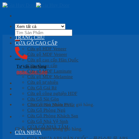
Skip
to
content
Tìm
kiếm:
TRANG CHỦ
CỬA GỖ CAO CẤP
Cửa gỗ HDF Veneer
Cửa gỗ MDF Veneer
Cửa gỗ cao cấp Hàn Quốc
Cửa gỗ cao cấp
Tư vấn bán hàng
Cửa gỗ MDF Laminate
0886.500.500
Cửa gỗ MDF Melamine
Cửa gỗ tự nhiên
Cửa Gỗ Giá Rẻ
Cửa gỗ công nghiệp HDF
Cửa Gỗ Sài Gòn
Cửa Gỗ Phủ Nhựa PVC
Chưa có sản phẩm trong giỏ hàng.
Cửa Gỗ Phòng Ngủ
Cửa Gỗ Phòng Khách Sạn
Giỏ hàng
Cửa Gỗ Nhà Vệ Sinh
CỬA GỖ NHÀ TẮM
Chưa có sản phẩm trong giỏ hàng.
CỬA NHỰA
CỬA NHỰA ABS HÀN QUỐC – 플라스틱 문 ABS