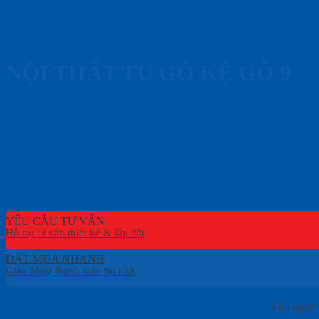
NỘI THẤT TỦ GỖ KỆ GỖ 9
YÊU CẦU TƯ VẤN
ĐẶT MUA NHANH
Gọi ngay 