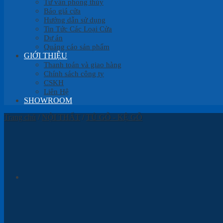
Tư vấn phong thủy
Báo giá cửa
Hướng dẫn sử dụng
Tin Tức Các Loại Cửa
Dự án
Quảng cáo sản phẩm
GIỚI THIỆU
Thanh toán và giao hàng
Chính sách công ty
CSKH
Liên Hệ
SHOWROOM
Trang chủ
/
NỘI THẤT
/
TỦ GỖ - KỆ GỖ