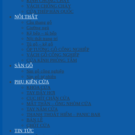
KÍNH CHỐNG CHÁY
VÁCH CHỐNG CHÁY
CỬA THÉP HÀN QUỐC
NỘI THẤT
Cầu thang gỗ
Giường ngủ
Kệ bếp – tủ bếp
Nội thất trang trí
Tủ gỗ – kệ gỗ
ỐP TƯỜNG GỖ CÔNG NGHIỆP
VÁCH GỖ CÔNG NGHIỆP
CỬA KÍNH PHÒNG TẮM
SÀN GỖ
Sàn gỗ công nghiệp
Sàn gỗ tự nhiên
PHỤ KIỆN CỬA
KHÓA CỬA
TAY ĐẨY HƠI
CỤC HÍT CHẶN CỬA
MẮT THẦN – ỐNG NHÒM CỬA
TAY NẮM CỬA
THANH THOÁT HIỂM – PANIC BAR
BẢN LỀ
CHỐT CỬA
TIN TỨC