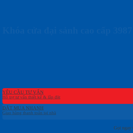
Khóa cửa đại sảnh cao cấp 3987
YÊU CẦU TƯ VẤN
ĐẶT MUA NHANH
Gọi ngay 