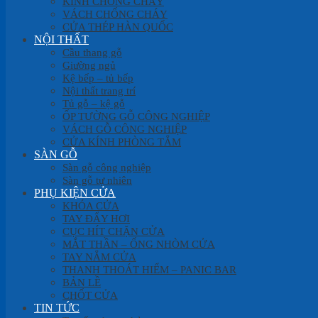
KÍNH CHỐNG CHÁY
VÁCH CHỐNG CHÁY
CỬA THÉP HÀN QUỐC
NỘI THẤT
Cầu thang gỗ
Giường ngủ
Kệ bếp – tủ bếp
Nội thất trang trí
Tủ gỗ – kệ gỗ
ỐP TƯỜNG GỖ CÔNG NGHIỆP
VÁCH GỖ CÔNG NGHIỆP
CỬA KÍNH PHÒNG TẮM
SÀN GỖ
Sàn gỗ công nghiệp
Sàn gỗ tự nhiên
PHỤ KIỆN CỬA
KHÓA CỬA
TAY ĐẨY HƠI
CỤC HÍT CHẶN CỬA
MẮT THẦN – ỐNG NHÒM CỬA
TAY NẮM CỬA
THANH THOÁT HIỂM – PANIC BAR
BẢN LỀ
CHỐT CỬA
TIN TỨC