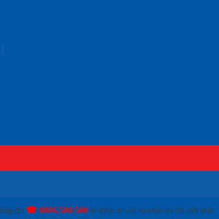
1
☎ 0886.500.500
tổng đài
để được tư vấn và nhận ưu đãi mới nhất