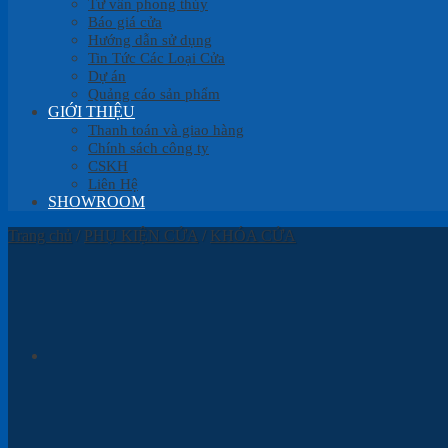
Tư vấn phong thủy
Báo giá cửa
Hướng dẫn sử dụng
Tin Tức Các Loại Cửa
Dự án
Quảng cáo sản phẩm
GIỚI THIỆU
Thanh toán và giao hàng
Chính sách công ty
CSKH
Liên Hệ
SHOWROOM
Trang chủ
/
PHỤ KIỆN CỬA
/
KHÓA CỬA