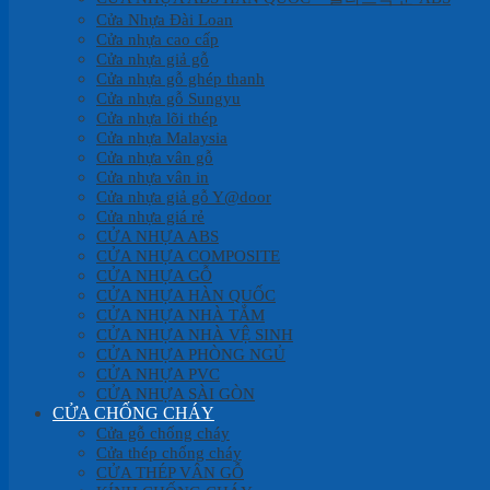
Cửa Nhựa Đài Loan
Cửa nhựa cao cấp
Cửa nhựa giả gỗ
Cửa nhựa gỗ ghép thanh
Cửa nhựa gỗ Sungyu
Cửa nhựa lõi thép
Cửa nhựa Malaysia
Cửa nhựa vân gỗ
Cửa nhựa vân in
Cửa nhựa giả gỗ Y@door
Cửa nhựa giá rẻ
CỬA NHỰA ABS
CỬA NHỰA COMPOSITE
CỬA NHỰA GỖ
CỬA NHỰA HÀN QUỐC
CỬA NHỰA NHÀ TẮM
CỬA NHỰA NHÀ VỆ SINH
CỬA NHỰA PHÒNG NGỦ
CỬA NHỰA PVC
CỬA NHỰA SÀI GÒN
CỬA CHỐNG CHÁY
Cửa gỗ chống cháy
Cửa thép chống cháy
CỬA THÉP VÂN GỖ