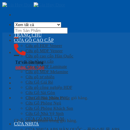
Skip
to
content
Tìm
kiếm:
TRANG CHỦ
CỬA GỖ CAO CẤP
Cửa gỗ HDF Veneer
Cửa gỗ MDF Veneer
Cửa gỗ cao cấp Hàn Quốc
Cửa gỗ cao cấp
Tư vấn bán hàng
Cửa gỗ MDF Laminate
0886.500.500
Cửa gỗ MDF Melamine
Cửa gỗ tự nhiên
Cửa Gỗ Giá Rẻ
Cửa gỗ công nghiệp HDF
Cửa Gỗ Sài Gòn
Cửa Gỗ Phủ Nhựa PVC
Chưa có sản phẩm trong giỏ hàng.
Cửa Gỗ Phòng Ngủ
Cửa Gỗ Phòng Khách Sạn
Giỏ hàng
Cửa Gỗ Nhà Vệ Sinh
CỬA GỖ NHÀ TẮM
Chưa có sản phẩm trong giỏ hàng.
CỬA NHỰA
CỬA NHỰA ABS HÀN QUỐC – 플라스틱 문 ABS