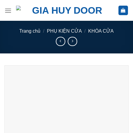
Skip
to
content
Trang chủ
/
PHỤ KIỆN CỬA
/
KHÓA CỬA