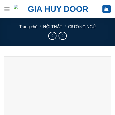
Skip
to
content
Trang chủ
/
NỘI THẤT
/
GIƯỜNG NGỦ