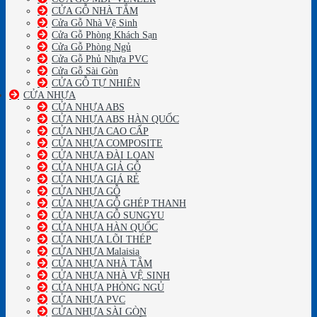
CỬA GỖ NHÀ TẮM
Cửa Gỗ Nhà Vệ Sinh
Cửa Gỗ Phòng Khách Sạn
Cửa Gỗ Phòng Ngủ
Cửa Gỗ Phủ Nhựa PVC
Cửa Gỗ Sài Gòn
CỬA GỖ TỰ NHIÊN
CỬA NHỰA
CỬA NHỰA ABS
CỬA NHỰA ABS HÀN QUỐC
CỬA NHỰA CAO CẤP
CỬA NHỰA COMPOSITE
CỬA NHỰA ĐÀI LOAN
CỬA NHỰA GIẢ GỖ
CỬA NHỰA GIÁ RẺ
CỬA NHỰA GỖ
CỬA NHỰA GỖ GHÉP THANH
CỬA NHỰA GỖ SUNGYU
CỬA NHỰA HÀN QUỐC
CỬA NHỰA LÕI THÉP
CỬA NHỰA Malaisia
CỬA NHỰA NHÀ TẮM
CỬA NHỰA NHÀ VỆ SINH
CỬA NHỰA PHÒNG NGỦ
CỬA NHỰA PVC
CỬA NHỰA SÀI GÒN