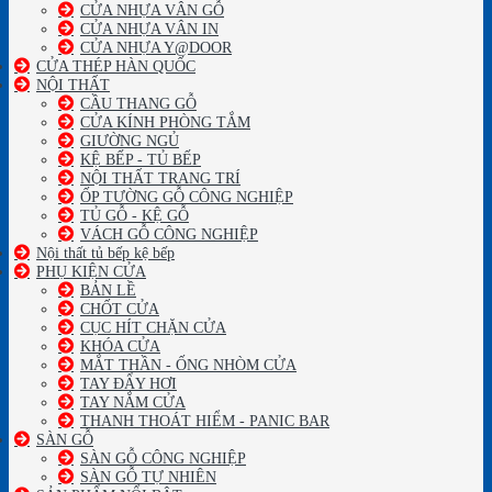
CỬA NHỰA VÂN GỖ
CỬA NHỰA VÂN IN
CỬA NHỰA Y@DOOR
CỬA THÉP HÀN QUỐC
NỘI THẤT
CẦU THANG GỖ
CỬA KÍNH PHÒNG TẮM
GIƯỜNG NGỦ
KỆ BẾP - TỦ BẾP
NỘI THẤT TRANG TRÍ
ỐP TƯỜNG GỖ CÔNG NGHIỆP
TỦ GỖ - KỆ GỖ
VÁCH GỖ CÔNG NGHIỆP
Nội thất tủ bếp kệ bếp
PHỤ KIỆN CỬA
BẢN LỀ
CHỐT CỬA
CỤC HÍT CHẶN CỬA
KHÓA CỬA
MẮT THẦN - ỐNG NHÒM CỬA
TAY ĐẨY HƠI
TAY NẮM CỬA
THANH THOÁT HIỂM - PANIC BAR
SÀN GỖ
SÀN GỖ CÔNG NGHIỆP
SÀN GỖ TỰ NHIÊN