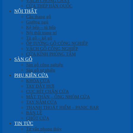
VÁCH CHỐNG CHÁY
CỬA THÉP HÀN QUỐC
NỘI THẤT
Cầu thang gỗ
Giường ngủ
Kệ bếp – tủ bếp
Nội thất trang trí
Tủ gỗ – kệ gỗ
ỐP TƯỜNG GỖ CÔNG NGHIỆP
VÁCH GỖ CÔNG NGHIỆP
CỬA KÍNH PHÒNG TẮM
SÀN GỖ
Sàn gỗ công nghiệp
Sàn gỗ tự nhiên
PHỤ KIỆN CỬA
KHÓA CỬA
TAY ĐẨY HƠI
CỤC HÍT CHẶN CỬA
MẮT THẦN – ỐNG NHÒM CỬA
TAY NẮM CỬA
THANH THOÁT HIỂM – PANIC BAR
BẢN LỀ
CHỐT CỬA
TIN TỨC
Tư vấn phong thủy