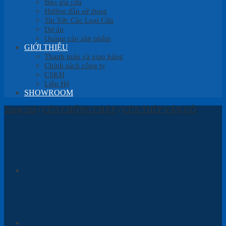
Báo giá cửa
Hướng dẫn sử dụng
Tin Tức Các Loại Cửa
Dự án
Quảng cáo sản phẩm
GIỚI THIỆU
Thanh toán và giao hàng
Chính sách công ty
CSKH
Liên Hệ
SHOWROOM
Trang chủ
/
CỬA CHỐNG CHÁY
/
CỬA THÉP VÂN GỖ