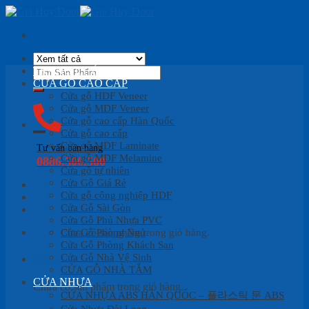
Skip
to
content
Tìm
TRANG CHỦ
kiếm:
CỬA GỖ CAO CẤP
Cửa gỗ HDF Veneer
Cửa gỗ MDF Veneer
Cửa gỗ cao cấp Hàn Quốc
Cửa gỗ cao cấp
Cửa gỗ MDF Laminate
Tư vấn bán hàng
Cửa gỗ MDF Melamine
0886.500.500
Cửa gỗ tự nhiên
Cửa Gỗ Giá Rẻ
Cửa gỗ công nghiệp HDF
Cửa Gỗ Sài Gòn
Cửa Gỗ Phủ Nhựa PVC
Cửa Gỗ Phòng Ngủ
Chưa có sản phẩm trong giỏ hàng.
Cửa Gỗ Phòng Khách Sạn
Cửa Gỗ Nhà Vệ Sinh
Giỏ hàng
CỬA GỖ NHÀ TẮM
CỬA NHỰA
Chưa có sản phẩm trong giỏ hàng.
CỬA NHỰA ABS HÀN QUỐC – 플라스틱 문 ABS
Cửa Nhựa Đài Loan