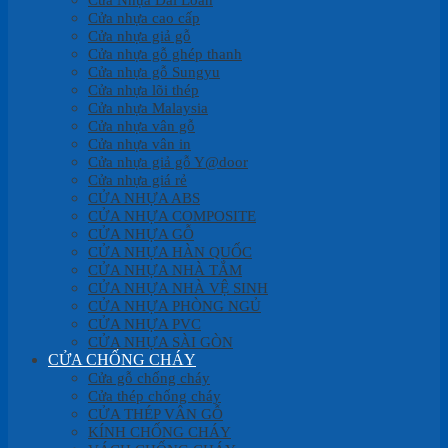
Cửa nhựa cao cấp
Cửa nhựa giả gỗ
Cửa nhựa gỗ ghép thanh
Cửa nhựa gỗ Sungyu
Cửa nhựa lõi thép
Cửa nhựa Malaysia
Cửa nhựa vân gỗ
Cửa nhựa vân in
Cửa nhựa giả gỗ Y@door
Cửa nhựa giá rẻ
CỬA NHỰA ABS
CỬA NHỰA COMPOSITE
CỬA NHỰA GỖ
CỬA NHỰA HÀN QUỐC
CỬA NHỰA NHÀ TẮM
CỬA NHỰA NHÀ VỆ SINH
CỬA NHỰA PHÒNG NGỦ
CỬA NHỰA PVC
CỬA NHỰA SÀI GÒN
CỬA CHỐNG CHÁY
Cửa gỗ chống cháy
Cửa thép chống cháy
CỬA THÉP VÂN GỖ
KÍNH CHỐNG CHÁY