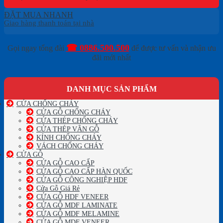
ĐẶT MUA NHANH
☎ 0886.500.500
Gọi ngay tổng đài
để được tư vấn và nhận ưu
đãi mới nhất
DANH MỤC SẢN PHẨM
CỬA CHỐNG CHÁY
CỬA GỖ CHỐNG CHÁY
CỬA THÉP CHỐNG CHÁY
CỬA THÉP VÂN GỖ
KÍNH CHỐNG CHÁY
VÁCH CHỐNG CHÁY
CỬA GỖ
CỬA GỖ CAO CẤP
CỬA GỖ CAO CẤP HÀN QUỐC
CỬA GỖ CÔNG NGHIỆP HDF
Cửa Gỗ Giá Rẻ
CỬA GỖ HDF VENEER
CỬA GỖ MDF LAMINATE
CỬA GỖ MDF MELAMINE
CỬA GỖ MDF VENEER