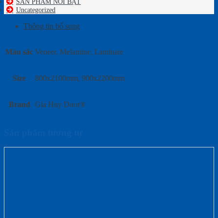
SẢN PHẨM NỔI BẬT
Uncategorized
Thông tin bổ sung
Màu sắc
Veneer, Melamine, Laminate
Size
800x2100mm, 900x2200mm
Brand
Gia Huy Door®
Sản phẩm tương tự