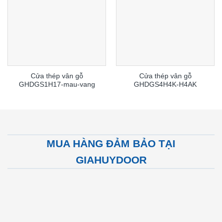
Cửa thép vân gỗ
Cửa thép vân gỗ
GHDGS1H17-mau-vang
GHDGS4H4K-H4AK
MUA HÀNG ĐẢM BẢO TẠI
GIAHUYDOOR
ệu
Gia
ng tôi
uy tín