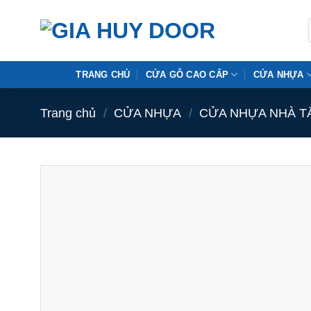
Skip
to
content
TRANG CHỦ
CỬA GỖ CAO CẤP
CỬA NHỰA
Trang chủ
/
CỬA NHỰA
/
CỬA NHỰA NHÀ T