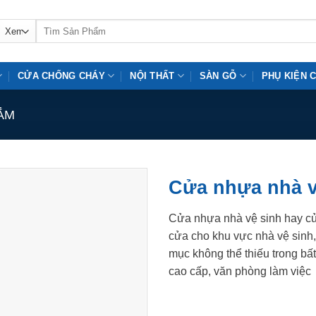
Tìm
kiếm:
CỬA CHỐNG CHÁY
NỘI THẤT
SÀN GỖ
PHỤ KIỆN 
ẮM
Cửa nhựa nhà v
Cửa nhựa nhà vệ sinh hay cử
cửa cho khu vực nhà vệ sinh
mục không thể thiếu trong bất
cao cấp, văn phòng làm việc