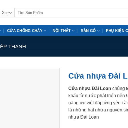
Tìm
kiếm:
CỬA CHỐNG CHÁY
NỘI THẤT
SÀN GỖ
PHỤ KIỆN 
ÉP THANH
Cửa nhựa Đài L
Cửa nhựa Đài Loan
chúng t
khẩu từ nước phát triển nên
năng ưu việt đáp ứng yêu cầu 
là những hạt nhựa nguyên si
nhựa Đài Loan