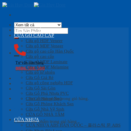
Skip
to
content
Tìm
TRANG CHỦ
kiếm:
CỬA GỖ CAO CẤP
Cửa gỗ HDF Veneer
Cửa gỗ MDF Veneer
Cửa gỗ cao cấp Hàn Quốc
Cửa gỗ cao cấp
Cửa gỗ MDF Laminate
Tư vấn bán hàng
Cửa gỗ MDF Melamine
0886.500.500
Cửa gỗ tự nhiên
Cửa Gỗ Giá Rẻ
Cửa gỗ công nghiệp HDF
Cửa Gỗ Sài Gòn
Cửa Gỗ Phủ Nhựa PVC
Cửa Gỗ Phòng Ngủ
Chưa có sản phẩm trong giỏ hàng.
Cửa Gỗ Phòng Khách Sạn
Cửa Gỗ Nhà Vệ Sinh
Giỏ hàng
CỬA GỖ NHÀ TẮM
CỬA NHỰA
Chưa có sản phẩm trong giỏ hàng.
CỬA NHỰA ABS HÀN QUỐC – 플라스틱 문 ABS
Cửa Nhựa Đài Loan