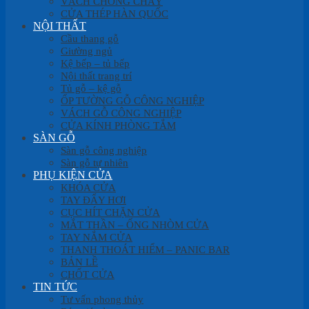
VÁCH CHỐNG CHÁY
CỬA THÉP HÀN QUỐC
NỘI THẤT
Cầu thang gỗ
Giường ngủ
Kệ bếp – tủ bếp
Nội thất trang trí
Tủ gỗ – kệ gỗ
ỐP TƯỜNG GỖ CÔNG NGHIỆP
VÁCH GỖ CÔNG NGHIỆP
CỬA KÍNH PHÒNG TẮM
SÀN GỖ
Sàn gỗ công nghiệp
Sàn gỗ tự nhiên
PHỤ KIỆN CỬA
KHÓA CỬA
TAY ĐẨY HƠI
CỤC HÍT CHẶN CỬA
MẮT THẦN – ỐNG NHÒM CỬA
TAY NẮM CỬA
THANH THOÁT HIỂM – PANIC BAR
BẢN LỀ
CHỐT CỬA
TIN TỨC
Tư vấn phong thủy