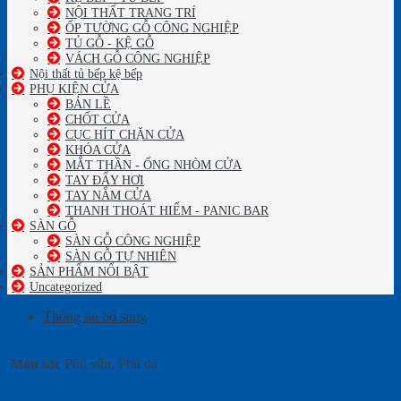
NỘI THẤT TRANG TRÍ
ỐP TƯỜNG GỖ CÔNG NGHIỆP
TỦ GỖ - KỆ GỖ
VÁCH GỖ CÔNG NGHIỆP
Nội thất tủ bếp kệ bếp
PHỤ KIỆN CỬA
BẢN LỀ
CHỐT CỬA
CỤC HÍT CHẶN CỬA
KHÓA CỬA
MẮT THẦN - ỐNG NHÒM CỬA
TAY ĐẨY HƠI
TAY NẮM CỬA
THANH THOÁT HIỂM - PANIC BAR
SÀN GỖ
SÀN GỖ CÔNG NGHIỆP
SÀN GỖ TỰ NHIÊN
SẢN PHẨM NỔI BẬT
Uncategorized
Thông tin bổ sung
Màu sắc
Phủ vân, Phủ da