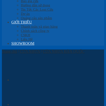
Báo giá cửa
Hướng dẫn sử dụng
Tin Tức Các Loại Cửa
Dự án
Quảng cáo sản phẩm
GIỚI THIỆU
Thanh toán và giao hàng
Chính sách công ty
CSKH
Liên Hệ
SHOWROOM
Trang chủ
/
CỬA NHỰA
/
CỬA NHỰA HÀN QUỐC