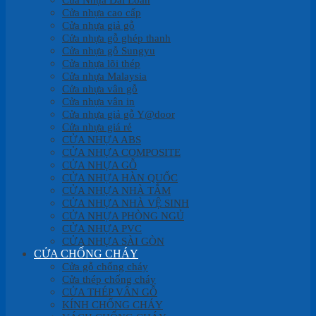
Cửa nhựa cao cấp
Cửa nhựa giả gỗ
Cửa nhựa gỗ ghép thanh
Cửa nhựa gỗ Sungyu
Cửa nhựa lõi thép
Cửa nhựa Malaysia
Cửa nhựa vân gỗ
Cửa nhựa vân in
Cửa nhựa giả gỗ Y@door
Cửa nhựa giá rẻ
CỬA NHỰA ABS
CỬA NHỰA COMPOSITE
CỬA NHỰA GỖ
CỬA NHỰA HÀN QUỐC
CỬA NHỰA NHÀ TẮM
CỬA NHỰA NHÀ VỆ SINH
CỬA NHỰA PHÒNG NGỦ
CỬA NHỰA PVC
CỬA NHỰA SÀI GÒN
CỬA CHỐNG CHÁY
Cửa gỗ chống cháy
Cửa thép chống cháy
CỬA THÉP VÂN GỖ
KÍNH CHỐNG CHÁY