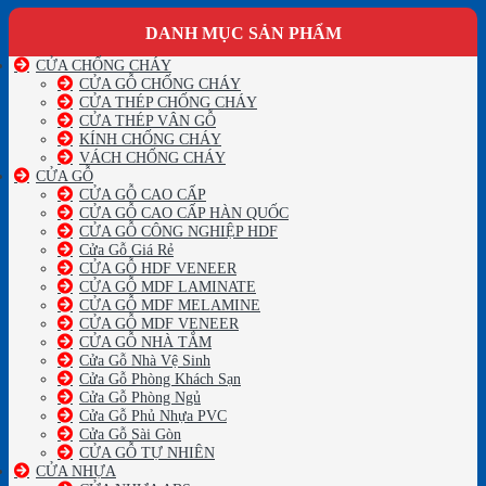
DANH MỤC SẢN PHẨM
CỬA CHỐNG CHÁY
CỬA GỖ CHỐNG CHÁY
CỬA THÉP CHỐNG CHÁY
CỬA THÉP VÂN GỖ
KÍNH CHỐNG CHÁY
VÁCH CHỐNG CHÁY
CỬA GỖ
CỬA GỖ CAO CẤP
CỬA GỖ CAO CẤP HÀN QUỐC
CỬA GỖ CÔNG NGHIỆP HDF
Cửa Gỗ Giá Rẻ
CỬA GỖ HDF VENEER
CỬA GỖ MDF LAMINATE
CỬA GỖ MDF MELAMINE
CỬA GỖ MDF VENEER
CỬA GỖ NHÀ TẮM
Cửa Gỗ Nhà Vệ Sinh
Cửa Gỗ Phòng Khách Sạn
Cửa Gỗ Phòng Ngủ
Cửa Gỗ Phủ Nhựa PVC
Cửa Gỗ Sài Gòn
CỬA GỖ TỰ NHIÊN
CỬA NHỰA