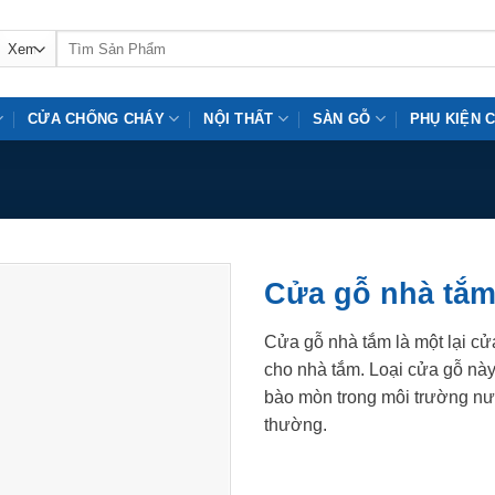
Tìm
kiếm:
CỬA CHỐNG CHÁY
NỘI THẤT
SÀN GỖ
PHỤ KIỆN 
Cửa gỗ nhà tắ
Cửa gỗ nhà tắm là một lại c
cho nhà tắm. Loại cửa gỗ này
bào mòn trong môi trường nư
thường.