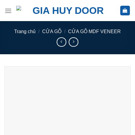
Skip
to
content
Trang chủ
/
CỬA GỖ
/
CỬA GỖ MDF VENEER