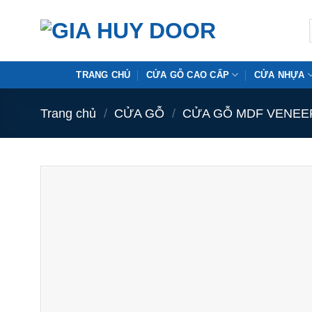
Skip
to
content
TRANG CHỦ
CỬA GỖ CAO CẤP
CỬA NHỰA
Trang chủ
/
CỬA GỖ
/
CỬA GỖ MDF VENEE