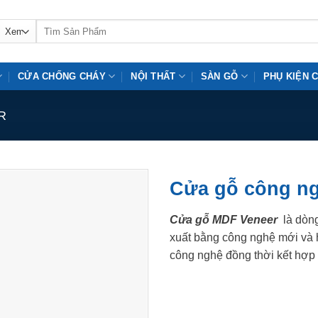
Tìm
kiếm:
CỬA CHỐNG CHÁY
NỘI THẤT
SÀN GỖ
PHỤ KIỆN 
R
Cửa gỗ công n
Cửa gỗ MDF Veneer
là dòng
xuất bằng công nghệ mới và h
công nghệ đồng thời kết hợp 