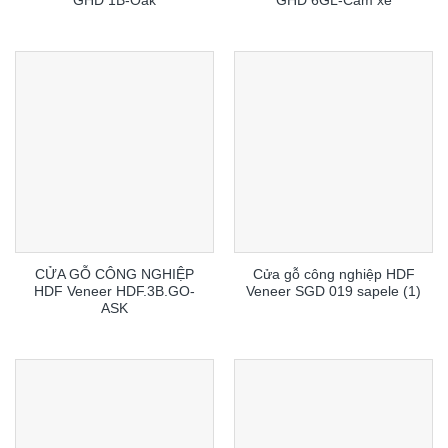
GHD 1B-Oak
GHD 6GL-Cam xe
CỬA GỖ CÔNG NGHIỆP
Cửa gỗ công nghiệp HDF
HDF Veneer HDF.3B.GO-
Veneer SGD 019 sapele (1)
ASK