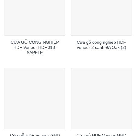
CỬA GỖ CÔNG NGHIỆP
Cửa gỗ công nghiệp HDF
HDF Veneer HDF.018-
Veneer 2 canh 9A Oak (2)
SAPELE
Cửa gỗ HDF Veneer GHD
Cửa gỗ HDF Veneer GHD