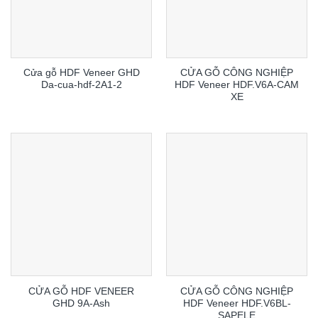
Cửa gỗ HDF Veneer GHD
CỬA GỖ CÔNG NGHIỆP
Da-cua-hdf-2A1-2
HDF Veneer HDF.V6A-CAM
XE
CỬA GỖ HDF VENEER
CỬA GỖ CÔNG NGHIỆP
GHD 9A-Ash
HDF Veneer HDF.V6BL-
SAPELE