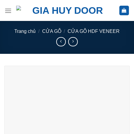
Skip
to
content
Trang chủ
/
CỬA GỖ
/
CỬA GỖ HDF VENEER