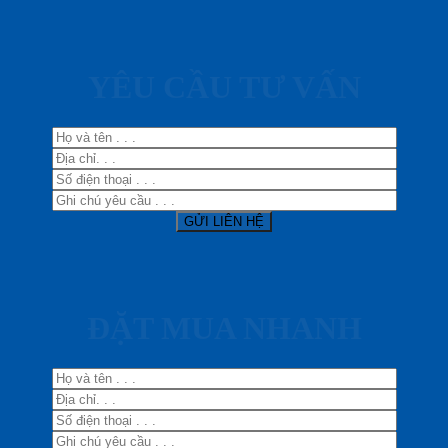
YÊU CẦU TƯ VẤN
ĐẶT MUA NHANH