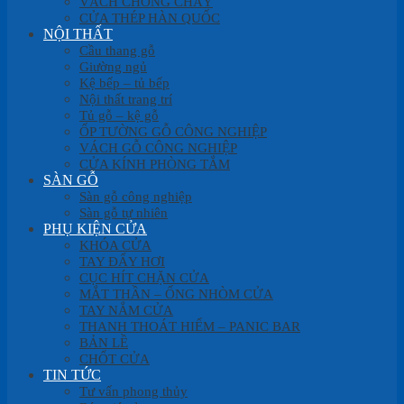
VÁCH CHỐNG CHÁY
CỬA THÉP HÀN QUỐC
NỘI THẤT
Cầu thang gỗ
Giường ngủ
Kệ bếp – tủ bếp
Nội thất trang trí
Tủ gỗ – kệ gỗ
ỐP TƯỜNG GỖ CÔNG NGHIỆP
VÁCH GỖ CÔNG NGHIỆP
CỬA KÍNH PHÒNG TẮM
SÀN GỖ
Sàn gỗ công nghiệp
Sàn gỗ tự nhiên
PHỤ KIỆN CỬA
KHÓA CỬA
TAY ĐẨY HƠI
CỤC HÍT CHẶN CỬA
MẮT THẦN – ỐNG NHÒM CỬA
TAY NẮM CỬA
THANH THOÁT HIỂM – PANIC BAR
BẢN LỀ
CHỐT CỬA
TIN TỨC
Tư vấn phong thủy