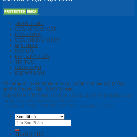
TRANG CHỦ
CỬA GỖ CAO CẤP
CỬA NHỰA
CỬA CHỐNG CHÁY
NỘI THẤT
SÀN GỖ
PHỤ KIỆN CỬA
TIN TỨC
GIỚI THIỆU
SHOWROOM
Về chúng tôi | Điều khoản dịch vụ | Chính sách bảo mật | Công
nghệ & Nguyên Tắc | Sơ đồ Website
SaigonDoor Việt Nam
Hệ thống siêu thị cửa gỗ công nghiệp, cửa
chống cháy, cửa nhựa SaigonDoor®
Copyright ⓒ 2004 – 2026 Bản quyền thuộc www.giahuydoor.vn
Tìm
kiếm:
TRANG CHỦ