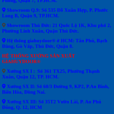
Phong, Quận 7, TP.HCM.
Showroom Q.9: Số 535 Đỗ Xuân Hợp, P. Phước
Long B, Quận 9, TP.HCM.
Showroom Thủ Đức: 21 Quốc Lộ 1K, Khu phố 2,
Phường Linh Xuân, Quận Thủ Đức.
Hệ thống giahuydoor® ở HCM: Tân Phú, Bạch
Đằng, Gò Vấp, Thủ Đức, Quận 8.
HỆ THỐNG XƯỞNG SẢN XUẤT
GIAHUYDOOR®
Xưởng SX I : Số 361 TX25, Phường Thạnh
Xuân, Quận 12, TP. HCM.
Xưởng SX II: Số 60/3 Đường 9, KP2, P.An Bình,
Biên Hòa, Đồng Nai.
Xưởng SX III: Số 35T2 Vườn Lài, P. An Phú
Đông, Q. 12, HCM