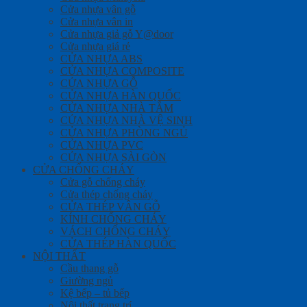
Cửa nhựa vân gỗ
Cửa nhựa vân in
Cửa nhựa giả gỗ Y@door
Cửa nhựa giá rẻ
CỬA NHỰA ABS
CỬA NHỰA COMPOSITE
CỬA NHỰA GỖ
CỬA NHỰA HÀN QUỐC
CỬA NHỰA NHÀ TẮM
CỬA NHỰA NHÀ VỆ SINH
CỬA NHỰA PHÒNG NGỦ
CỬA NHỰA PVC
CỬA NHỰA SÀI GÒN
CỬA CHỐNG CHÁY
Cửa gỗ chống cháy
Cửa thép chống cháy
CỬA THÉP VÂN GỖ
KÍNH CHỐNG CHÁY
VÁCH CHỐNG CHÁY
CỬA THÉP HÀN QUỐC
NỘI THẤT
Cầu thang gỗ
Giường ngủ
Kệ bếp – tủ bếp
Nội thất trang trí