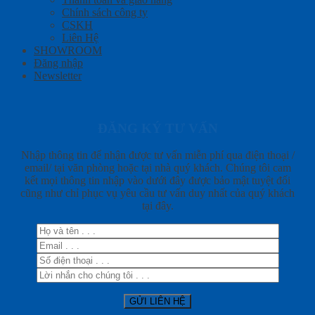
Chính sách công ty
CSKH
Liên Hệ
SHOWROOM
Đăng nhập
Newsletter
ĐĂNG KÝ TƯ VẤN
Nhập thông tin để nhận được tư vấn miễn phí qua điện thoại /
email/ tại văn phòng hoặc tại nhà quý khách. Chúng tôi cam
kết mọi thông tin nhập vào dưới đây được bảo mật tuyệt đối
cũng như chỉ phục vụ yêu cầu tư vấn duy nhất của quý khách
tại đây.