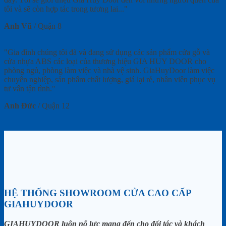
tôi và sẽ còn hợp tác trong tương lai..."
Anh Vũ
/
Quận 8
"Gia đình chúng tôi đã và đang sử dụng các sản phẩm cửa gỗ và
cửa nhựa ABS các loại của thương hiệu GIA HUY DOOR cho
phòng ngủ, phòng làm việc và nhà vệ sinh. GiaHuyDoor làm việc
chuyên nghiệp, sản phẩm chất lượng, giá lại rẻ, nhân viên phục vụ
tư vấn tận tình."
Anh Đức
/
Quận 12
HỆ THỐNG SHOWROOM CỬA CAO CẤP
GIAHUYDOOR
GIAHUYDOOR luôn nỗ lực mang đến cho đối tác và khách