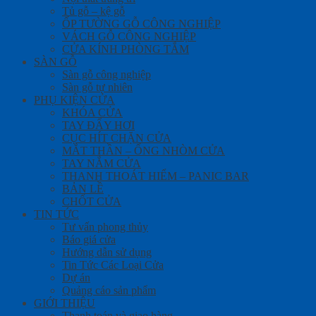
Tủ gỗ – kệ gỗ
ỐP TƯỜNG GỖ CÔNG NGHIỆP
VÁCH GỖ CÔNG NGHIỆP
CỬA KÍNH PHÒNG TẮM
SÀN GỖ
Sàn gỗ công nghiệp
Sàn gỗ tự nhiên
PHỤ KIỆN CỬA
KHÓA CỬA
TAY ĐẨY HƠI
CỤC HÍT CHẶN CỬA
MẮT THẦN – ỐNG NHÒM CỬA
TAY NẮM CỬA
THANH THOÁT HIỂM – PANIC BAR
BẢN LỀ
CHỐT CỬA
TIN TỨC
Tư vấn phong thủy
Báo giá cửa
Hướng dẫn sử dụng
Tin Tức Các Loại Cửa
Dự án
Quảng cáo sản phẩm
GIỚI THIỆU
Thanh toán và giao hàng