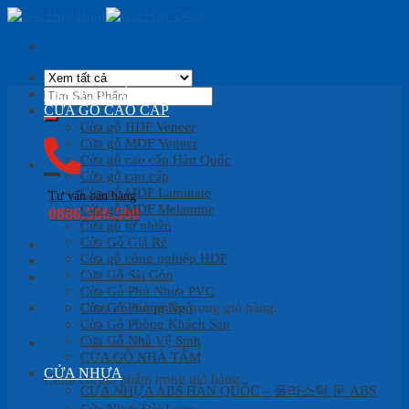
Skip
to
content
Tìm
TRANG CHỦ
kiếm:
CỬA GỖ CAO CẤP
Cửa gỗ HDF Veneer
Cửa gỗ MDF Veneer
Cửa gỗ cao cấp Hàn Quốc
Cửa gỗ cao cấp
Cửa gỗ MDF Laminate
Tư vấn bán hàng
Cửa gỗ MDF Melamine
0886.500.500
Cửa gỗ tự nhiên
Cửa Gỗ Giá Rẻ
Cửa gỗ công nghiệp HDF
Cửa Gỗ Sài Gòn
Cửa Gỗ Phủ Nhựa PVC
Cửa Gỗ Phòng Ngủ
Chưa có sản phẩm trong giỏ hàng.
Cửa Gỗ Phòng Khách Sạn
Cửa Gỗ Nhà Vệ Sinh
Giỏ hàng
CỬA GỖ NHÀ TẮM
CỬA NHỰA
Chưa có sản phẩm trong giỏ hàng.
CỬA NHỰA ABS HÀN QUỐC – 플라스틱 문 ABS
Cửa Nhựa Đài Loan