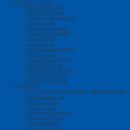
CỬA GỖ CAO CẤP
Cửa gỗ HDF Veneer
Cửa gỗ MDF Veneer
Cửa gỗ cao cấp Hàn Quốc
Cửa gỗ cao cấp
Cửa gỗ MDF Laminate
Cửa gỗ MDF Melamine
Cửa gỗ tự nhiên
Cửa Gỗ Giá Rẻ
Cửa gỗ công nghiệp HDF
Cửa Gỗ Sài Gòn
Cửa Gỗ Phủ Nhựa PVC
Cửa Gỗ Phòng Ngủ
Cửa Gỗ Phòng Khách Sạn
Cửa Gỗ Nhà Vệ Sinh
CỬA GỖ NHÀ TẮM
CỬA NHỰA
CỬA NHỰA ABS HÀN QUỐC – 플라스틱 문 ABS
Cửa Nhựa Đài Loan
Cửa nhựa cao cấp
Cửa nhựa giả gỗ
Cửa nhựa gỗ ghép thanh
Cửa nhựa gỗ Sungyu
Cửa nhựa lõi thép
Cửa nhựa Malaysia