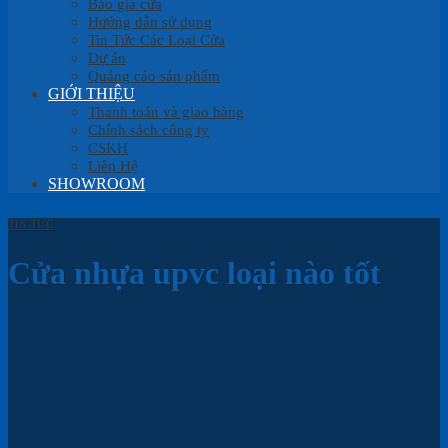
Báo giá cửa
Hướng dẫn sử dụng
Tin Tức Các Loại Cửa
Dự án
Quảng cáo sản phẩm
GIỚI THIỆU
Thanh toán và giao hàng
Chính sách công ty
CSKH
Liên Hệ
SHOWROOM
TIN TỨC
Cửa nhựa upvc loại nào tốt