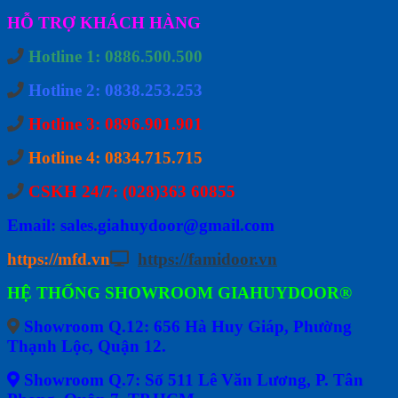
HỖ TRỢ KHÁCH HÀNG
Hotline 1: 0886.500.500
Hotline 2: 0838.253.253
Hotline 3: 0896.901.901
Hotline 4: 0834.715.715
CSKH 24/7: (028)363 60855
Email: sales.giahuydoor@gmail.com
https://mfd.vn
https://famidoor.vn
HỆ THỐNG SHOWROOM GIAHUYDOOR®
Showroom Q.12: 656 Hà Huy Giáp, Phường
Thạnh Lộc, Quận 12.
Showroom Q.7: Số 511 Lê Văn Lương, P. Tân