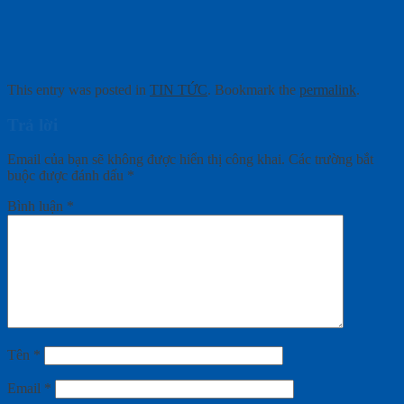
This entry was posted in
TIN TỨC
. Bookmark the
permalink
.
Trả lời
Email của bạn sẽ không được hiển thị công khai.
Các trường bắt
buộc được đánh dấu
*
Bình luận
*
Tên
*
Email
*