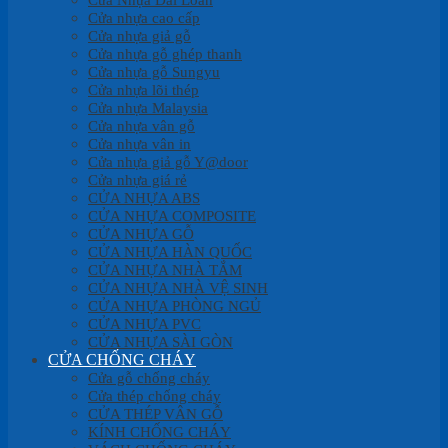
Cửa nhựa cao cấp
Cửa nhựa giả gỗ
Cửa nhựa gỗ ghép thanh
Cửa nhựa gỗ Sungyu
Cửa nhựa lõi thép
Cửa nhựa Malaysia
Cửa nhựa vân gỗ
Cửa nhựa vân in
Cửa nhựa giả gỗ Y@door
Cửa nhựa giá rẻ
CỬA NHỰA ABS
CỬA NHỰA COMPOSITE
CỬA NHỰA GỖ
CỬA NHỰA HÀN QUỐC
CỬA NHỰA NHÀ TẮM
CỬA NHỰA NHÀ VỆ SINH
CỬA NHỰA PHÒNG NGỦ
CỬA NHỰA PVC
CỬA NHỰA SÀI GÒN
CỬA CHỐNG CHÁY
Cửa gỗ chống cháy
Cửa thép chống cháy
CỬA THÉP VÂN GỖ
KÍNH CHỐNG CHÁY