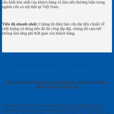
cầu khắt khe nhất của khách hàng và làm nên thương hiệu trong
ngành cửa và nội thất tại Việt Nam.
Tiến độ nhanh nhất:
Chúng tôi đảm bảo cửa đạt tiếu chuẩn về
chất lượng và đúng tiến độ thi công lắp đặt, chúng tôi cam kết
không làm lãng phí thời gian của khách hàng.
CẢM NHẬN KHÁCH HÀNG
Hãy xem khách hàng đã trải nghiệm sản phẩm tại Gia Huy
Door nói gì về chúng tôi!
"Gia đình chúng tôi đã và đang sử dụng các sản phẩm cửa gỗ và
cửa nhựa ABS các loại của thương hiệu GIA HUY DOOR cho