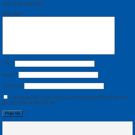
buộc được đánh dấu
*
Bình luận
*
Tên
*
Email
*
Trang web
Lưu tên của tôi, email, và trang web trong trình duyệt này cho
lần bình luận kế tiếp của tôi.