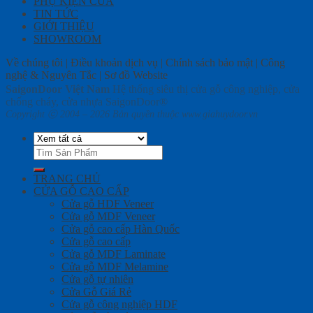
PHỤ KIỆN CỬA
TIN TỨC
GIỚI THIỆU
SHOWROOM
Về chúng tôi | Điều khoản dịch vụ | Chính sách bảo mật | Công
nghệ & Nguyên Tắc | Sơ đồ Website
SaigonDoor Việt Nam
Hệ thống siêu thị cửa gỗ công nghiệp, cửa
chống cháy, cửa nhựa SaigonDoor®
Copyright ⓒ 2004 – 2026 Bản quyền thuộc www.giahuydoor.vn
Tìm
kiếm:
TRANG CHỦ
CỬA GỖ CAO CẤP
Cửa gỗ HDF Veneer
Cửa gỗ MDF Veneer
Cửa gỗ cao cấp Hàn Quốc
Cửa gỗ cao cấp
Cửa gỗ MDF Laminate
Cửa gỗ MDF Melamine
Cửa gỗ tự nhiên
Cửa Gỗ Giá Rẻ
Cửa gỗ công nghiệp HDF