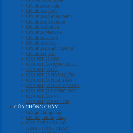
Cửa nhựa cao cấp
Cửa nhựa giả gỗ
Cửa nhựa gỗ ghép thanh
Cửa nhựa gỗ Sungyu
Cửa nhựa lõi thép
Cửa nhựa Malaysia
Cửa nhựa vân gỗ
Cửa nhựa vân in
Cửa nhựa giả gỗ Y@door
Cửa nhựa giá rẻ
CỬA NHỰA ABS
CỬA NHỰA COMPOSITE
CỬA NHỰA GỖ
CỬA NHỰA HÀN QUỐC
CỬA NHỰA NHÀ TẮM
CỬA NHỰA NHÀ VỆ SINH
CỬA NHỰA PHÒNG NGỦ
CỬA NHỰA PVC
CỬA NHỰA SÀI GÒN
CỬA CHỐNG CHÁY
Cửa gỗ chống cháy
Cửa thép chống cháy
CỬA THÉP VÂN GỖ
KÍNH CHỐNG CHÁY