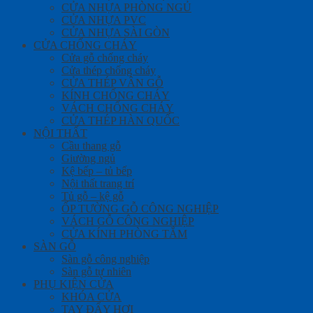
CỬA NHỰA PHÒNG NGỦ
CỬA NHỰA PVC
CỬA NHỰA SÀI GÒN
CỬA CHỐNG CHÁY
Cửa gỗ chống cháy
Cửa thép chống cháy
CỬA THÉP VÂN GỖ
KÍNH CHỐNG CHÁY
VÁCH CHỐNG CHÁY
CỬA THÉP HÀN QUỐC
NỘI THẤT
Cầu thang gỗ
Giường ngủ
Kệ bếp – tủ bếp
Nội thất trang trí
Tủ gỗ – kệ gỗ
ỐP TƯỜNG GỖ CÔNG NGHIỆP
VÁCH GỖ CÔNG NGHIỆP
CỬA KÍNH PHÒNG TẮM
SÀN GỖ
Sàn gỗ công nghiệp
Sàn gỗ tự nhiên
PHỤ KIỆN CỬA
KHÓA CỬA
TAY ĐẨY HƠI