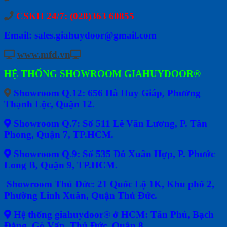
CSKH 24/7: (028)363 60855
Email: sales.giahuydoor@gmail.com
www.mfd.vn
HỆ THỐNG SHOWROOM GIAHUYDOOR®
Showroom Q.12: 656 Hà Huy Giáp, Phường
Thạnh Lộc, Quận 12.
Showroom Q.7: Số 511 Lê Văn Lương, P. Tân
Phong, Quận 7, TP.HCM.
Showroom Q.9: Số 535 Đỗ Xuân Hợp, P. Phước
Long B, Quận 9, TP.HCM.
Showroom Thủ Đức: 21 Quốc Lộ 1K, Khu phố 2,
Phường Linh Xuân, Quận Thủ Đức.
Hệ thống giahuydoor® ở HCM: Tân Phú, Bạch
Đằng, Gò Vấp, Thủ Đức, Quận 8.