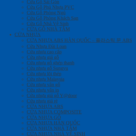
Cửa Gỗ Sài Gòn
Cửa Gỗ Phủ Nhựa PVC
Cửa Gỗ Phòng Ngủ
Cửa Gỗ Phòng Khách Sạn
Cửa Gỗ Nhà Vệ Sinh
CỬA GỖ NHÀ TẮM
CỬA NHỰA
CỬA NHỰA ABS HÀN QUỐC – 플라스틱 문 ABS
Cửa Nhựa Đài Loan
Cửa nhựa cao cấp
Cửa nhựa giả gỗ
Cửa nhựa gỗ ghép thanh
Cửa nhựa gỗ Sungyu
Cửa nhựa lõi thép
Cửa nhựa Malaysia
Cửa nhựa vân gỗ
Cửa nhựa vân in
Cửa nhựa giả gỗ Y@door
Cửa nhựa giá rẻ
CỬA NHỰA ABS
CỬA NHỰA COMPOSITE
CỬA NHỰA GỖ
CỬA NHỰA HÀN QUỐC
CỬA NHỰA NHÀ TẮM
CỬA NHỰA NHÀ VỆ SINH