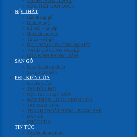
VÁCH CHỐNG CHÁY
CỬA THÉP HÀN QUỐC
NỘI THẤT
Cầu thang gỗ
Giường ngủ
Kệ bếp – tủ bếp
Nội thất trang trí
Tủ gỗ – kệ gỗ
ỐP TƯỜNG GỖ CÔNG NGHIỆP
VÁCH GỖ CÔNG NGHIỆP
CỬA KÍNH PHÒNG TẮM
SÀN GỖ
Sàn gỗ công nghiệp
Sàn gỗ tự nhiên
PHỤ KIỆN CỬA
KHÓA CỬA
TAY ĐẨY HƠI
CỤC HÍT CHẶN CỬA
MẮT THẦN – ỐNG NHÒM CỬA
TAY NẮM CỬA
THANH THOÁT HIỂM – PANIC BAR
BẢN LỀ
CHỐT CỬA
TIN TỨC
Tư vấn phong thủy