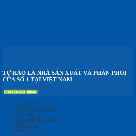
TỰ HÀO LÀ NHÀ SẢN XUẤT VÀ PHÂN PHỐI
CỬA SỐ 1 TẠI VIỆT NAM
TRANG CHỦ
CỬA GỖ CAO CẤP
CỬA NHỰA
CỬA CHỐNG CHÁY
NỘI THẤT
SÀN GỖ