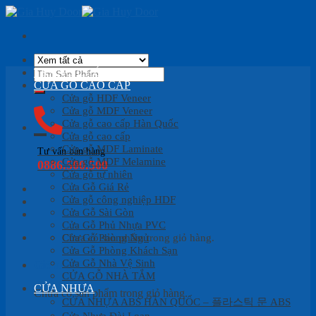
Skip
to
content
Tìm
TRANG CHỦ
kiếm:
CỬA GỖ CAO CẤP
Cửa gỗ HDF Veneer
Cửa gỗ MDF Veneer
Cửa gỗ cao cấp Hàn Quốc
Cửa gỗ cao cấp
Cửa gỗ MDF Laminate
Tư vấn bán hàng
Cửa gỗ MDF Melamine
0886.500.500
Cửa gỗ tự nhiên
Cửa Gỗ Giá Rẻ
Cửa gỗ công nghiệp HDF
Cửa Gỗ Sài Gòn
Cửa Gỗ Phủ Nhựa PVC
Cửa Gỗ Phòng Ngủ
Chưa có sản phẩm trong giỏ hàng.
Cửa Gỗ Phòng Khách Sạn
Cửa Gỗ Nhà Vệ Sinh
Giỏ hàng
CỬA GỖ NHÀ TẮM
CỬA NHỰA
Chưa có sản phẩm trong giỏ hàng.
CỬA NHỰA ABS HÀN QUỐC – 플라스틱 문 ABS
Cửa Nhựa Đài Loan