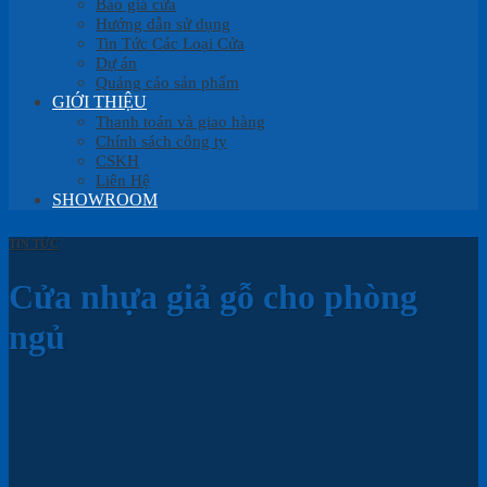
Báo giá cửa
Hướng dẫn sử dụng
Tin Tức Các Loại Cửa
Dự án
Quảng cáo sản phẩm
GIỚI THIỆU
Thanh toán và giao hàng
Chính sách công ty
CSKH
Liên Hệ
SHOWROOM
TIN TỨC
Cửa nhựa giả gỗ cho phòng
ngủ