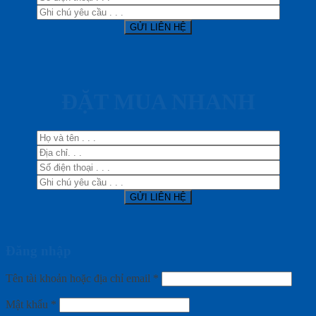
ĐẶT MUA NHANH
Đăng nhập
Tên tài khoản hoặc địa chỉ email
*
Mật khẩu
*