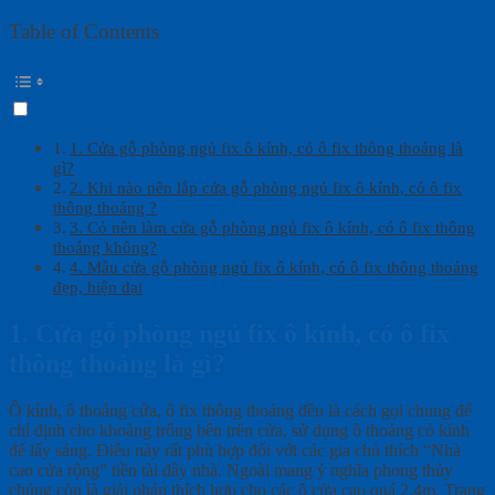
Table of Contents
1. Cửa gỗ phòng ngủ fix ô kính, có ô fix thông thoáng là
gì?
2. Khi nào nên lắp cửa gỗ phòng ngủ fix ô kính, có ô fix
thông thoáng ?
3. Có nên làm cửa gỗ phòng ngủ fix ô kính, có ô fix thông
thoáng không?
4. Mẫu cửa gỗ phòng ngủ fix ô kính, có ô fix thông thoáng
đẹp, hiện đại
1. Cửa gỗ phòng ngủ fix ô kính, có ô fix
thông thoáng là gì?
Ô kính, ô thoáng cửa, ô fix thông thoáng đều là cách gọi chung để
chỉ định cho khoảng trống bên trên cửa, sử dụng ô thoáng có kính
để lấy sáng. Điều này rất phù hợp đối với các gia chủ thích “Nhà
cao cửa rộng” tiền tài đầy nhà. Ngoài mang ý nghĩa phong thủy
chúng còn là giải pháp thích hợp cho các ô cửa cao quá 2.4m. Trang