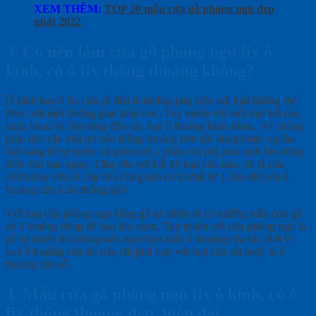
XEM THÊM:
TOP 20 mẫu cửa gỗ phòng ngủ đẹp
nhất 2022
3. Có nên làm cửa gỗ phòng ngủ fix ô
kính, có ô fix thông thoáng không?
Ô kính hay ô fix cửa sổ đều là những phụ kiện nội thất không thể
thiếu với mỗi không gian kiến trúc. Tuy nhiên với mỗi loại kết cấu
khác nhau sẽ cần dùng đến các loại ô thoáng khác nhau. Vì chúng
giúp cho căn nhà trở nên thông thoáng hơn tận dụng được nguồn
ánh sáng từ tự nhiên và giảm bớt 1 phần chi phí phát sinh khi dùng
điện vào ban ngày. Cho nên với bất kỳ loại cửa nào, dù là cửa
chính hay sửa sổ căn nhà cũng nên có ít nhất từ 1 cho đến vài ô
thoáng cửa (cửa thông gió).
Với loại cửa phòng ngủ bằng gỗ tự nhiên sẽ có những mẫu cửa gỗ
có ô thoáng riêng để bạn lựa chọn. Tuy nhiên với cửa phòng ngủ là
gỗ tự nhiên thì không nên lựa chọn mẫu ô thoáng cửa sắt. Bởi vì
loại ô thoáng cửa sắt này chỉ phù hợp với loại cửa sắt hoặc là ô
thoáng cửa sổ.
4. Mẫu cửa gỗ phòng ngủ fix ô kính, có ô
fix thông thoáng đẹp, hiện đại