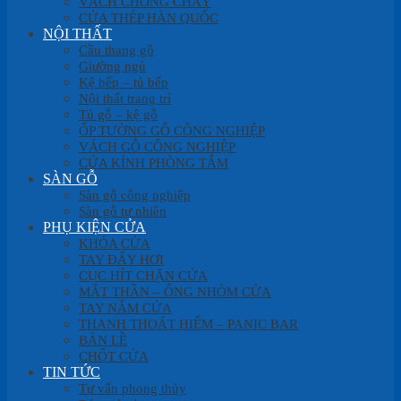
VÁCH CHỐNG CHÁY
CỬA THÉP HÀN QUỐC
NỘI THẤT
Cầu thang gỗ
Giường ngủ
Kệ bếp – tủ bếp
Nội thất trang trí
Tủ gỗ – kệ gỗ
ỐP TƯỜNG GỖ CÔNG NGHIỆP
VÁCH GỖ CÔNG NGHIỆP
CỬA KÍNH PHÒNG TẮM
SÀN GỖ
Sàn gỗ công nghiệp
Sàn gỗ tự nhiên
PHỤ KIỆN CỬA
KHÓA CỬA
TAY ĐẨY HƠI
CỤC HÍT CHẶN CỬA
MẮT THẦN – ỐNG NHÒM CỬA
TAY NẮM CỬA
THANH THOÁT HIỂM – PANIC BAR
BẢN LỀ
CHỐT CỬA
TIN TỨC
Tư vấn phong thủy