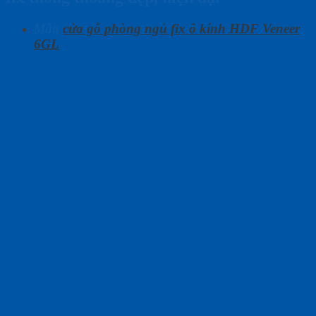
Mẫu
cửa gỗ phòng ngủ fix ô kính HDF Veneer
6GL