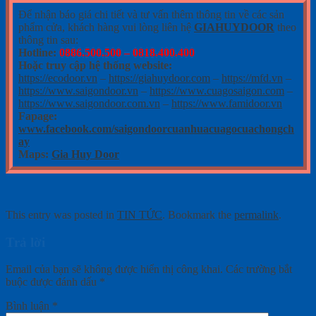
Để nhận báo giá chi tiết và tư vấn thêm thông tin về các sản
phẩm cửa, khách hàng vui lòng liên hệ
GIAHUYDOOR
theo
thông tin sau:
Hotline:
0886.500.500 – 0818.400.400
Hoặc truy cập hệ thống website:
https://ecodoor.vn
–
https://giahuydoor.com
–
https://mfd.vn
–
https://www.saigondoor.vn
–
https://www.cuagosaigon.com
–
https://www.saigondoor.com.vn
–
https://www.famidoor.vn
Fapage:
www.facebook.com/saigondoorcuanhuacuagocuachongch
ay
Maps:
Gia Huy Door
This entry was posted in
TIN TỨC
. Bookmark the
permalink
.
Trả lời
Email của bạn sẽ không được hiển thị công khai.
Các trường bắt
buộc được đánh dấu
*
Bình luận
*