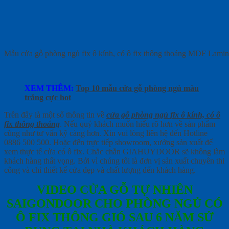
Mẫu cửa gỗ phòng ngủ fix ô kính, có ô fix thông thoáng MDF Lami
XEM THÊM:
Top 10 mẫu cửa gỗ phòng ngủ màu
trắng cực hot
Trên đây là một số thông tin về
cửa gỗ phòng ngủ fix ô kính, có ô
fix thông thoáng
. Nếu quý khách muốn hiểu rõ hơn về sản phẩm
cũng như tư vấn kỹ càng hơn. Xin vui lòng liên hệ đến Hotline
0886 500 500. Hoặc đến trực tiếp showroom, xưởng sản xuất để
xem thực tế cửa có ô fix. Chắc chắn GIAHUYDOOR sẽ không làm
khách hàng thất vọng. Bởi vì chúng tôi là đơn vị sản xuất chuyên thi
công và chỉ thiết kế cửa đẹp và chất lượng đến khách hàng.
VIDEO CỬA GỖ TỰ NHIÊN
SAIGONDOOR CHO PHÒNG NGỦ CÓ
Ô FIX THÔNG GIÓ SAU 6 NĂM SỬ