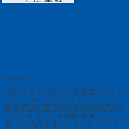
kính HDF Veneer 6GL
Rate this post
Cửa gỗ phòng ngủ fix ô kính, có ô fix thông thoáng là một phần
trong thiết kế cửa nhà. Vì vậy trong thiết từ cổ điển cho đến hiện đại
từ xưa đến nay, loại ô thoáng cửa này luôn được ưa chuộng và
không thể thiếu trong kiến trúc nhà ở. Vậy cửa gỗ phòng ngủ fix ô
kính, có ô fix thông thoáng là gì? Công dụng của loại ô kính, có ô
fix thông thoáng là gì? Hãy cùng
GIAHUYDOOR
tham khảo
những mẫu cửa gỗ phòng ngủ fix ô kính, có ô fix thông thoáng đẹp
nhất dành cho mọi loại cửa qua bài viết dưới đây nhé.