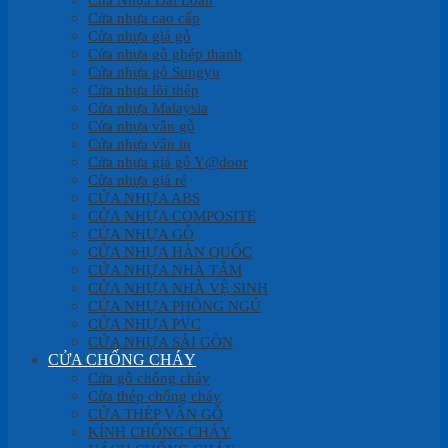
Cửa nhựa cao cấp
Cửa nhựa giả gỗ
Cửa nhựa gỗ ghép thanh
Cửa nhựa gỗ Sungyu
Cửa nhựa lõi thép
Cửa nhựa Malaysia
Cửa nhựa vân gỗ
Cửa nhựa vân in
Cửa nhựa giả gỗ Y@door
Cửa nhựa giá rẻ
CỬA NHỰA ABS
CỬA NHỰA COMPOSITE
CỬA NHỰA GỖ
CỬA NHỰA HÀN QUỐC
CỬA NHỰA NHÀ TẮM
CỬA NHỰA NHÀ VỆ SINH
CỬA NHỰA PHÒNG NGỦ
CỬA NHỰA PVC
CỬA NHỰA SÀI GÒN
CỬA CHỐNG CHÁY
Cửa gỗ chống cháy
Cửa thép chống cháy
CỬA THÉP VÂN GỖ
KÍNH CHỐNG CHÁY