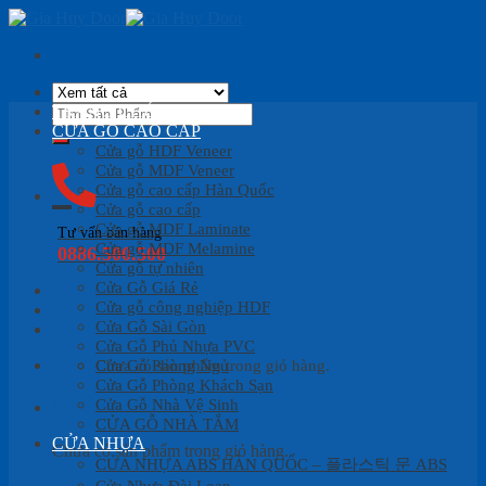
Skip
to
content
Tìm
TRANG CHỦ
kiếm:
CỬA GỖ CAO CẤP
Cửa gỗ HDF Veneer
Cửa gỗ MDF Veneer
Cửa gỗ cao cấp Hàn Quốc
Cửa gỗ cao cấp
Cửa gỗ MDF Laminate
Tư vấn bán hàng
Cửa gỗ MDF Melamine
0886.500.500
Cửa gỗ tự nhiên
Cửa Gỗ Giá Rẻ
Cửa gỗ công nghiệp HDF
Cửa Gỗ Sài Gòn
Cửa Gỗ Phủ Nhựa PVC
Cửa Gỗ Phòng Ngủ
Chưa có sản phẩm trong giỏ hàng.
Cửa Gỗ Phòng Khách Sạn
Cửa Gỗ Nhà Vệ Sinh
Giỏ hàng
CỬA GỖ NHÀ TẮM
CỬA NHỰA
Chưa có sản phẩm trong giỏ hàng.
CỬA NHỰA ABS HÀN QUỐC – 플라스틱 문 ABS
Cửa Nhựa Đài Loan