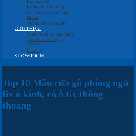
Báo giá cửa
Hướng dẫn sử dụng
Tin Tức Các Loại Cửa
Dự án
Quảng cáo sản phẩm
GIỚI THIỆU
Thanh toán và giao hàng
Chính sách công ty
CSKH
Liên Hệ
SHOWROOM
TIN TỨC
Top 10 Mẫu cửa gỗ phòng ngủ
fix ô kính, có ô fix thông
thoáng