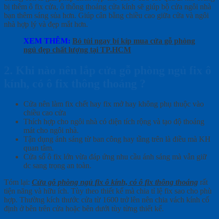
bị thêm ô fix cửa, ô thông thoáng cửa kính sẽ giúp bộ cửa ngôi nhà
bạn thêm sáng sủa hơn. Giúp cân bằng chiều cao giữa cửa và ngôi
nhà hợp lý và đẹp mắt hơn.
XEM THÊM:
Bỏ túi ngay bí kíp mua cửa gỗ phòng
ngủ đẹp chất lượng tại TP.HCM
2. Khi nào nên lắp cửa gỗ phòng ngủ fix ô
kính, có ô fix thông thoáng ?
Cửa nên làm fix chết hay fix mở hay không phụ thuộc vào
chiều cao cửa
Thích hợp cho ngôi nhà có diện tích rộng và tạo độ thoáng
mát cho ngôi nhà.
Tận dụng ánh sáng từ ban công hay tầng trên là điều mà KH
quan tâm.
Cửa sổ ô fix lớn vừa đáp ứng nhu cầu ánh sáng mà vẫn giữ
dc sang trọng an toàn.
Tóm lại:
Cửa gỗ phòng ngủ fix ô kính, có ô fix thông thoáng
rất
tiện năng và hữu ích. Tùy theo thiết kế mà chia tỉ lệ fix sao cho phù
hợp. Thường kích thước cửa từ 1600 trở lên nên chia vách kính cố
định ở bên trên cửa hoặc bên dưới tùy từng thiết kế.