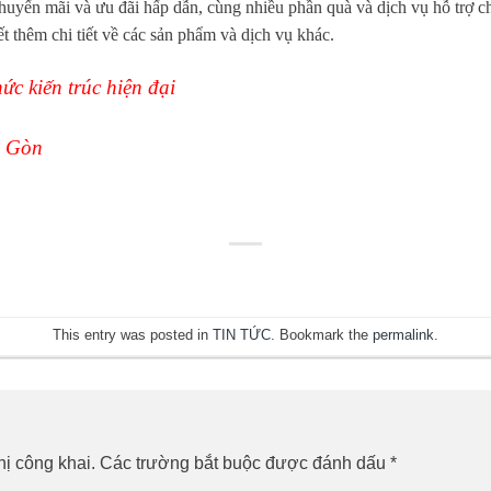
huyến mãi và ưu đãi hấp dẫn, cùng nhiều phần quà và dịch vụ hỗ trợ 
t thêm chi tiết về các sản phẩm và dịch vụ khác.
ức kiến trúc hiện đại
i Gòn
This entry was posted in
TIN TỨC
. Bookmark the
permalink
.
ị công khai.
Các trường bắt buộc được đánh dấu
*