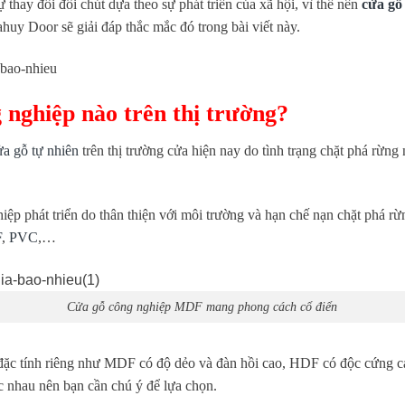
thay đổi đôi chút dựa theo sự phát triển của xã hội, vì thế nên
cửa gỗ
huy Door sẽ giải đáp thắc mắc đó trong bài viết này.
g nghiệp nào trên thị trường?
ửa gỗ tự nhiên
trên thị trường cửa hiện nay do tình trạng chặt phá rừng
iệp phát triển do thân thiện với môi trường và hạn chế nạn chặt phá rừn
F
,
PVC
,…
Cửa gỗ công nghiệp MDF mang phong cách cổ điển
đặc tính riêng như MDF có độ dẻo và đàn hồi cao, HDF có độc cứng cáp
ác nhau nên bạn cần chú ý để lựa chọn.