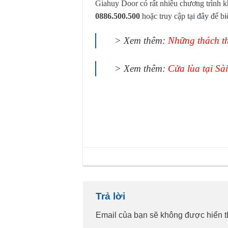
Giahuy Door có rất nhiều chương trình k
0886.500.500
hoặc truy cập
tại đây
để biế
> Xem thêm:
Những thách th
> Xem thêm:
Cửa lùa tại Sà
Trả lời
Email của bạn sẽ không được hiển th