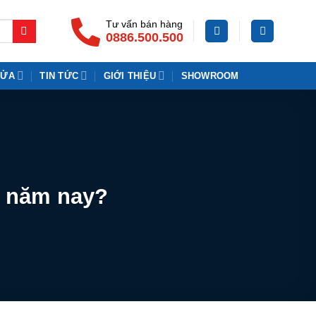
Tư vấn bán hàng
0886.500.500
CỬA
TIN TỨC
GIỚI THIỆU
SHOWROOM
g năm nay?