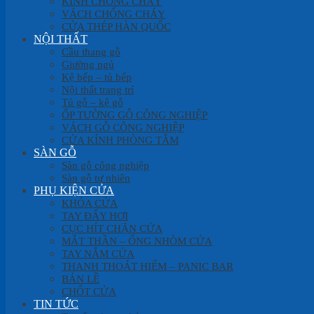
KÍNH CHỐNG CHÁY
VÁCH CHỐNG CHÁY
CỬA THÉP HÀN QUỐC
NỘI THẤT
Cầu thang gỗ
Giường ngủ
Kệ bếp – tủ bếp
Nội thất trang trí
Tủ gỗ – kệ gỗ
ỐP TƯỜNG GỖ CÔNG NGHIỆP
VÁCH GỖ CÔNG NGHIỆP
CỬA KÍNH PHÒNG TẮM
SÀN GỖ
Sàn gỗ công nghiệp
Sàn gỗ tự nhiên
PHỤ KIỆN CỬA
KHÓA CỬA
TAY ĐẨY HƠI
CỤC HÍT CHẶN CỬA
MẮT THẦN – ỐNG NHÒM CỬA
TAY NẮM CỬA
THANH THOÁT HIỂM – PANIC BAR
BẢN LỀ
CHỐT CỬA
TIN TỨC