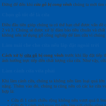
Đừng để đến khi
cửa gỗ bị cong vênh
chúng ta mới tìm 
Chọn gỗ tốt để là cửa
Điều đầu tiên giúp chúng ta có thể hạn chế được vấn đề 
2 và 3. Chúng sẽ được xử lý đảm bảo tiêu chuẩn và chất
không nên sử dụng gỗ công nghiệp để làm cửa vì chúng 
Làm mái che cho cửa nếu lắp đặt ngoài trời
Cách xử lý
cửa gỗ
bị cong vênh
trước khi lắp đặt tiế
ảnh hưởng trực tiếp đến chất lượng của cửa. Như vậy, cử
Làm cánh cửa vừa phải
Khi làm cánh cửa, chúng ta không nên làm loại quá lớn 
nặng. Thêm vào đó, chúng ta cũng nên có các ke cửa v
hợp là:
Cửa đi 1 cánh chiều rộng không nên vượt quá 0.9m, 
Cửa đi 2 cánh mở quay thì nên làm với chiều rộng 