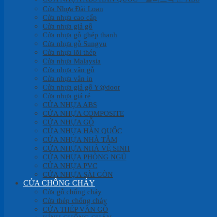
Cửa Nhựa Đài Loan
Cửa nhựa cao cấp
Cửa nhựa giả gỗ
Cửa nhựa gỗ ghép thanh
Cửa nhựa gỗ Sungyu
Cửa nhựa lõi thép
Cửa nhựa Malaysia
Cửa nhựa vân gỗ
Cửa nhựa vân in
Cửa nhựa giả gỗ Y@door
Cửa nhựa giá rẻ
CỬA NHỰA ABS
CỬA NHỰA COMPOSITE
CỬA NHỰA GỖ
CỬA NHỰA HÀN QUỐC
CỬA NHỰA NHÀ TẮM
CỬA NHỰA NHÀ VỆ SINH
CỬA NHỰA PHÒNG NGỦ
CỬA NHỰA PVC
CỬA NHỰA SÀI GÒN
CỬA CHỐNG CHÁY
Cửa gỗ chống cháy
Cửa thép chống cháy
CỬA THÉP VÂN GỖ