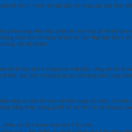
cách để xử lý. Trước khi lắp đặt, thi công cửa, hãy thực h
cửa gỗ bị cong vênh đấy chính là chọn loại gỗ tốt để làm 
 lượng trước khi sử dụng để chế tác cửa. Bạn hãy lưu ý đ
xuống cấp rất nhanh.
p theo đó là hãy làm ô văng hoặc mái hiên, cũng có thể l
a sẽ bền, đẹp hơn và không bị rạn nứt cũng như cong vênh
đây cũng là cách để hạn chế tình trạng xệ cánh. Vì cánh 
uông bằng thép chống gỉ để hỗ trợ đỡ cho các khung cử
chiều cao là 2.4mm chưa tính ô fix trên.
không quá 1.8m chiều cao cũng không quá 2.4m chưa tính 