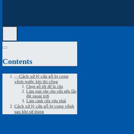
Contents
Cách xử lý cửa gỗ bị cong
vênh trước khi thi công
Chọn gỗ tốt để là cửa
Làm mái che cho cửa nếu lắp
đặt ngoài trời
Làm cánh cửa vừa phải
Cách xử lý cửa gỗ bị cong vênh
sau khi sử dụng