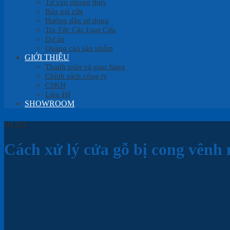
Tư vấn phong thủy
Báo giá cửa
Hướng dẫn sử dụng
Tin Tức Các Loại Cửa
Dự án
Quảng cáo sản phẩm
GIỚI THIỆU
Thanh toán và giao hàng
Chính sách công ty
CSKH
Liên Hệ
SHOWROOM
TIN TỨC
Cách xử lý cửa gỗ bị cong vênh