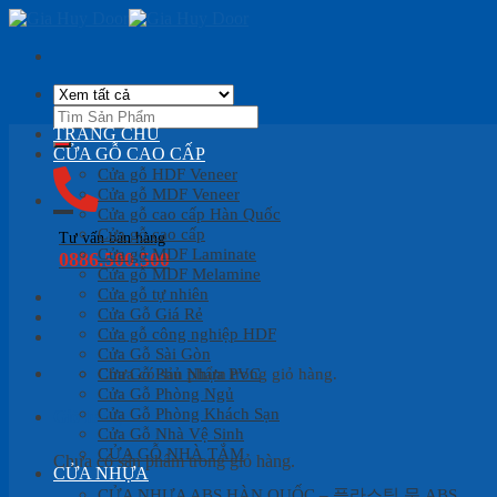
Skip
to
content
Tìm
kiếm:
TRANG CHỦ
CỬA GỖ CAO CẤP
Cửa gỗ HDF Veneer
Cửa gỗ MDF Veneer
Cửa gỗ cao cấp Hàn Quốc
Cửa gỗ cao cấp
Tư vấn bán hàng
Cửa gỗ MDF Laminate
0886.500.500
Cửa gỗ MDF Melamine
Cửa gỗ tự nhiên
Cửa Gỗ Giá Rẻ
Cửa gỗ công nghiệp HDF
Cửa Gỗ Sài Gòn
Cửa Gỗ Phủ Nhựa PVC
Chưa có sản phẩm trong giỏ hàng.
Cửa Gỗ Phòng Ngủ
Cửa Gỗ Phòng Khách Sạn
Giỏ hàng
Cửa Gỗ Nhà Vệ Sinh
CỬA GỖ NHÀ TẮM
Chưa có sản phẩm trong giỏ hàng.
CỬA NHỰA
CỬA NHỰA ABS HÀN QUỐC – 플라스틱 문 ABS