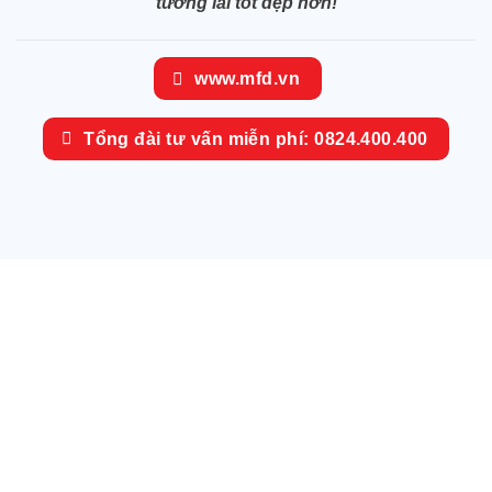
tương lai tốt đẹp hơn!
www.mfd.vn
Tổng đài tư vấn miễn phí: 0824.400.400