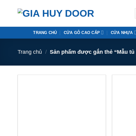
Skip
to
content
TRANG CHỦ
CỬA GỖ CAO CẤP
CỬA NHỰA
Trang chủ
/
Sản phẩm được gắn thẻ “Mẫu tủ 