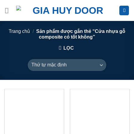
Skip
to
content
Trang chủ
/
Sản phẩm được gắn thẻ “Cửa nhựa gỗ
composite có tốt không”
LỌC