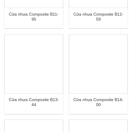
Cửa nhựa Composite B11-
Cửa nhựa Composite B12-
95
59
Cửa nhựa Composite B13-
Cửa nhựa Composite B14-
44
00