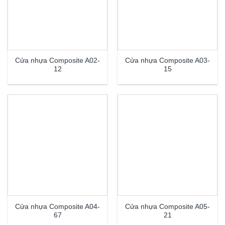
Cửa nhựa Composite A02-
Cửa nhựa Composite A03-
12
15
Cửa nhựa Composite A04-
Cửa nhựa Composite A05-
67
21