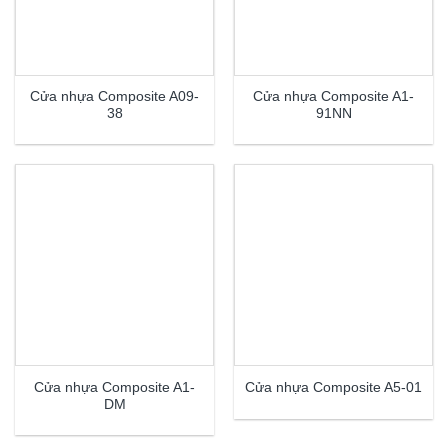
Cửa nhựa Composite A09-
Cửa nhựa Composite A1-
38
91NN
Cửa nhựa Composite A1-
Cửa nhựa Composite A5-01
DM