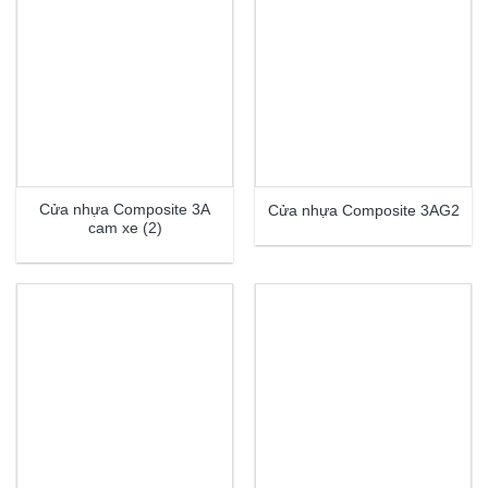
Cửa nhựa Composite 3A
Cửa nhựa Composite 3AG2
cam xe (2)