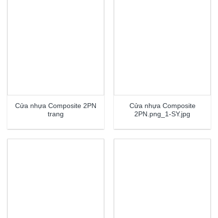
Cửa nhựa Composite 2PN
Cửa nhựa Composite
trang
2PN.png_1-SY.jpg