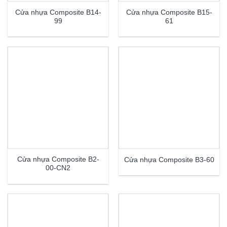
Cửa nhựa Composite B14-
Cửa nhựa Composite B15-
99
61
Cửa nhựa Composite B2-
Cửa nhựa Composite B3-60
00-CN2