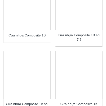
Cửa nhựa Composite 1B soi
Cửa nhựa Composite 1B
(1)
Cửa nhựa Composite 1B soi
Cửa nhựa Composite 1K