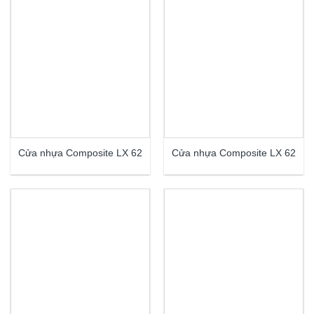
Cửa nhựa Composite LX 62
Cửa nhựa Composite LX 62