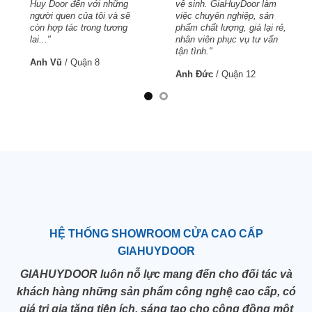
àm
Huy Door đến với những
vệ sinh. GiaHuyDoor làm
n
người quen của tôi và sẽ
việc chuyên nghiệp, sản
i rẻ,
còn hợp tác trong tương
phẩm chất lượng, giá lại rẻ,
ấn
lai..."
nhân viên phục vụ tư vấn
tận tình."
Anh Vũ
/
Quận 8
Anh Đức
/
Quận 12
HỆ THỐNG SHOWROOM CỬA CAO CẤP
GIAHUYDOOR
GIAHUYDOOR luôn nỗ lực mang đến cho đối tác và
khách hàng những sản phẩm công nghệ cao cấp, có
giá trị gia tăng tiện ích, sáng tạo cho cộng đồng một