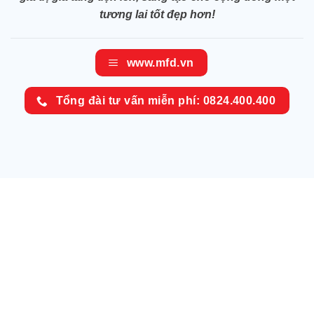
tương lai tốt đẹp hơn!
www.mfd.vn
Tổng đài tư vấn miễn phí: 0824.400.400