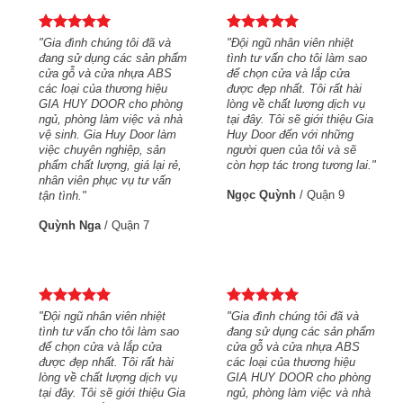
t
"Gia đình chúng tôi đã và
"Đội ngũ nhân viên nhiệt
 sao
đang sử dụng các sản phẩm
tình tư vấn cho tôi làm sao
a
cửa gỗ và cửa nhựa ABS
để chọn cửa và lắp cửa
hài
các loại của thương hiệu
được đẹp nhất. Tôi rất hài
h vụ
GIA HUY DOOR cho phòng
lòng về chất lượng dịch vụ
u Gia
ngủ, phòng làm việc và nhà
tại đây. Tôi sẽ giới thiệu Gia
g
vệ sinh. Gia Huy Door làm
Huy Door đến với những
sẽ
việc chuyên nghiệp, sản
người quen của tôi và sẽ
 lai."
phẩm chất lượng, giá lại rẻ,
còn hợp tác trong tương lai."
nhân viên phục vụ tư vấn
Ngọc Quỳnh
/
Quận 9
tận tình."
Quỳnh Nga
/
Quận 7
và
"Đội ngũ nhân viên nhiệt
"Gia đình chúng tôi đã và
 phẩm
tình tư vấn cho tôi làm sao
đang sử dụng các sản phẩm
BS
để chọn cửa và lắp cửa
cửa gỗ và cửa nhựa ABS
ệu
được đẹp nhất. Tôi rất hài
các loại của thương hiệu
hòng
lòng về chất lượng dịch vụ
GIA HUY DOOR cho phòng
 nhà
tại đây. Tôi sẽ giới thiệu Gia
ngủ, phòng làm việc và nhà