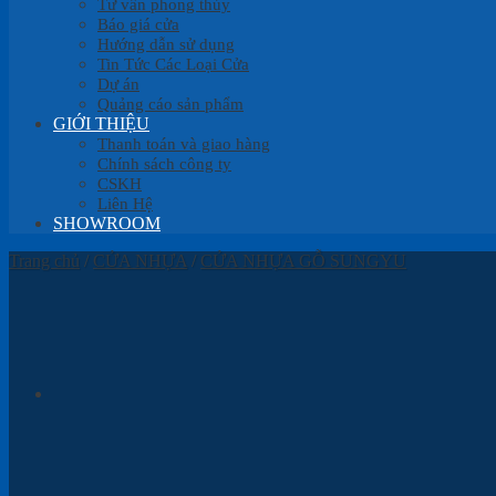
Tư vấn phong thủy
Báo giá cửa
Hướng dẫn sử dụng
Tin Tức Các Loại Cửa
Dự án
Quảng cáo sản phẩm
GIỚI THIỆU
Thanh toán và giao hàng
Chính sách công ty
CSKH
Liên Hệ
SHOWROOM
Trang chủ
/
CỬA NHỰA
/
CỬA NHỰA GỖ SUNGYU