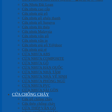
Cửa Nhựa Đài Loan
Cửa nhựa cao cấp
Cửa nhựa giả gỗ
Cửa nhựa gỗ ghép thanh
Cửa nhựa gỗ Sungyu
Cửa nhựa lõi thép
Cửa nhựa Malaysia
Cửa nhựa vân gỗ
Cửa nhựa vân in
Cửa nhựa giả gỗ Y@door
Cửa nhựa giá rẻ
CỬA NHỰA ABS
CỬA NHỰA COMPOSITE
CỬA NHỰA GỖ
CỬA NHỰA HÀN QUỐC
CỬA NHỰA NHÀ TẮM
CỬA NHỰA NHÀ VỆ SINH
CỬA NHỰA PHÒNG NGỦ
CỬA NHỰA PVC
CỬA NHỰA SÀI GÒN
CỬA CHỐNG CHÁY
Cửa gỗ chống cháy
Cửa thép chống cháy
CỬA THÉP VÂN GỖ