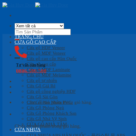
Skip
to
content
Tìm
kiếm:
TRANG CHỦ
CỬA GỖ CAO CẤP
Cửa gỗ HDF Veneer
Cửa gỗ MDF Veneer
Cửa gỗ cao cấp Hàn Quốc
Cửa gỗ cao cấp
Tư vấn bán hàng
Cửa gỗ MDF Laminate
0886.500.500
Cửa gỗ MDF Melamine
Cửa gỗ tự nhiên
Cửa Gỗ Giá Rẻ
Cửa gỗ công nghiệp HDF
Cửa Gỗ Sài Gòn
Cửa Gỗ Phủ Nhựa PVC
Chưa có sản phẩm trong giỏ hàng.
Cửa Gỗ Phòng Ngủ
Cửa Gỗ Phòng Khách Sạn
Giỏ hàng
Cửa Gỗ Nhà Vệ Sinh
CỬA GỖ NHÀ TẮM
Chưa có sản phẩm trong giỏ hàng.
CỬA NHỰA
CỬA NHỰA ABS HÀN QUỐC – 플라스틱 문 ABS