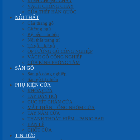
KÍNH CHỐNG CHÁY
VÁCH CHỐNG CHÁY
CỬA THÉP HÀN QUỐC
NỘI THẤT
Cầu thang gỗ
Giường ngủ
Kệ bếp – tủ bếp
Nội thất trang trí
Tủ gỗ – kệ gỗ
ỐP TƯỜNG GỖ CÔNG NGHIỆP
VÁCH GỖ CÔNG NGHIỆP
CỬA KÍNH PHÒNG TẮM
SÀN GỖ
Sàn gỗ công nghiệp
Sàn gỗ tự nhiên
PHỤ KIỆN CỬA
KHÓA CỬA
TAY ĐẨY HƠI
CỤC HÍT CHẶN CỬA
MẮT THẦN – ỐNG NHÒM CỬA
TAY NẮM CỬA
THANH THOÁT HIỂM – PANIC BAR
BẢN LỀ
CHỐT CỬA
TIN TỨC